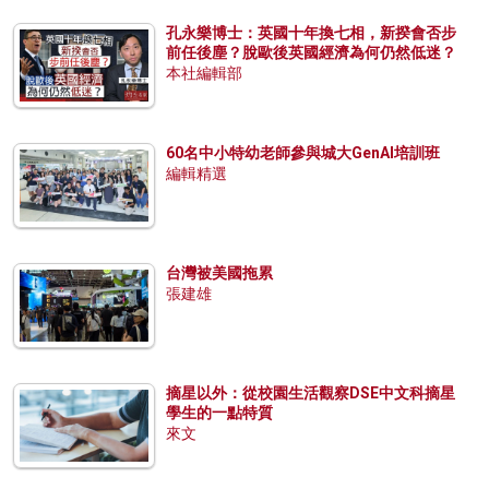
孔永樂博士：英國十年換七相，新揆會否步
前任後塵？脫歐後英國經濟為何仍然低迷？
本社編輯部
60名中小特幼老師參與城大GenAI培訓班
編輯精選
台灣被美國拖累
張建雄
摘星以外：從校園生活觀察DSE中文科摘星
學生的一點特質
來文