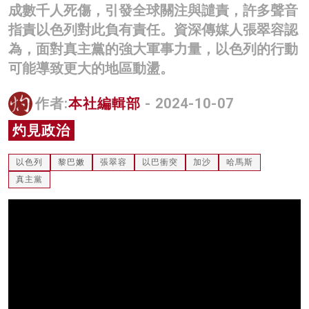
成數千人死傷，引發全球關注與譴責，許多聲音
名家榜
指責以色列對此負有責任。資深傳媒人張翠容認
灼見活動
為，面對真主黨的強大軍事力量，以色列的行動
可能導致更大的地區動盪。
關於我們
作者:
本社編輯部
- 2024-10-07
灼見政治
以色列
黎巴嫩
張翠容
以巴衝突
加沙
哈馬斯
真主黨