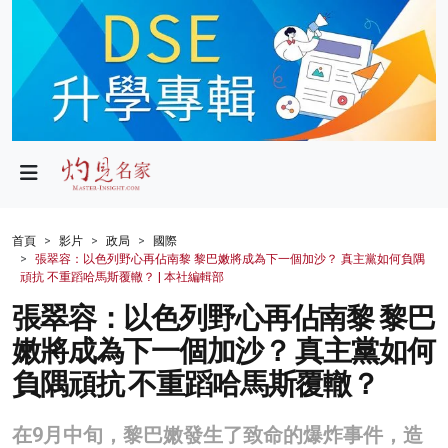
政局
教育
文化
財經
首頁
影片
政局
國際
張翠容：以色列野心再佔南黎 黎巴嫩將成為下一個加沙？ 真主黨如何負隅
生活
頑抗 不重蹈哈馬斯覆轍？ | 本社編輯部
張翠容：以色列野心再佔南黎 黎巴
健康
嫩將成為下一個加沙？ 真主黨如何
商業
負隅頑抗 不重蹈哈馬斯覆轍？
科技
在9月中旬，黎巴嫩發生了致命的爆炸事件，造
影片