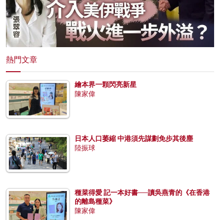
熱門文章
繪本界一顆閃亮新星
陳家偉
日本人口萎縮 中港須先謀劃免步其後塵
陸振球
種菜得愛 記一本好書──讀吳燕青的《在香港
的離島種菜》
陳家偉