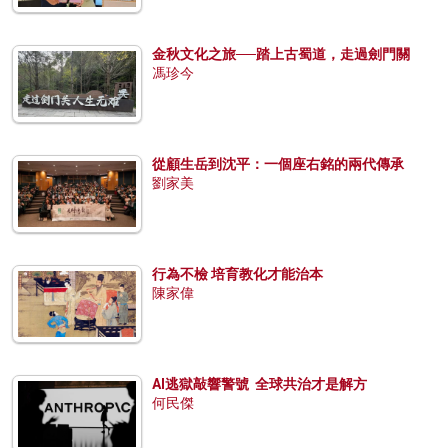
金秋文化之旅──踏上古蜀道，走過劍門關
馮珍今
從顧生岳到沈平：一個座右銘的兩代傳承
劉家美
行為不檢 培育教化才能治本
陳家偉
AI逃獄敲響警號 全球共治才是解方
何民傑