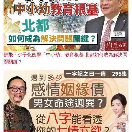
鄧飛：少子化衝擊「中小幼」教育根基 北都如何成為解決問
題關鍵？