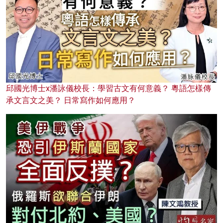
邱國光博士x潘詠儀校長：學習古文有何意義？ 粵語怎樣傳
承文言文之美？ 日常寫作如何應用？