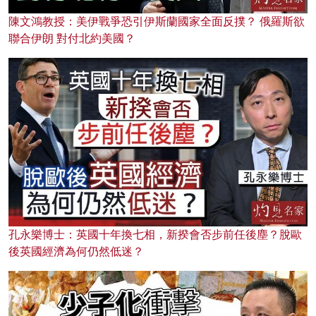
陳文鴻教授：美伊戰爭恐引伊斯蘭國家全面反撲？ 俄羅斯欲
聯合伊朗 對付北約美國？
孔永樂博士：英國十年換七相，新揆會否步前任後塵？脫歐
後英國經濟為何仍然低迷？