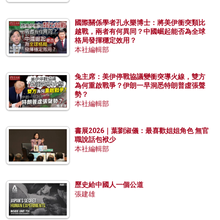
國際關係學者孔永樂博士：將美伊衝突類比
越戰，兩者有何異同？中國崛起能否為全球
格局發揮穩定效用？
本社編輯部
兔主席：美伊停戰協議變衝突導火線，雙方
為何重啟戰爭？伊朗一早洞悉特朗普虛張聲
勢？
本社編輯部
書展2026｜葉劉淑儀：最喜歡姐姐角色 無官
職說話包袱少
本社編輯部
歷史給中國人一個公道
張建雄