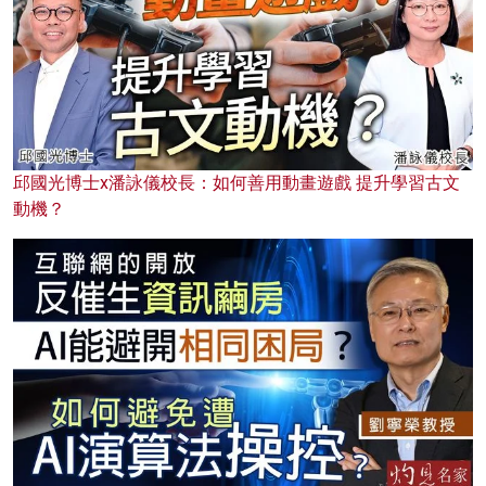
邱國光博士x潘詠儀校長：如何善用動畫遊戲 提升學習古文
動機？