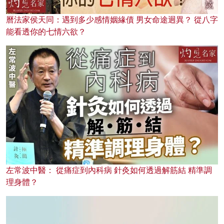
曆法家侯天同：遇到多少感情姻緣債 男女命途迥異？ 從八字
能看透你的七情六欲？
左常波中醫： 從痛症到內科病 針灸如何透過解筋結 精準調
理身體？