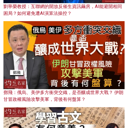
劉寧榮教授：互聯網的開放反催生資訊繭房，AI能避開相同
困局？如何避免遭AI演算法操控？
鄧飛：俄烏、美伊多方衝突交織，是否釀成世界大戰？ 伊朗
甘冒政權風險攻擊美軍，背後有何盤算？