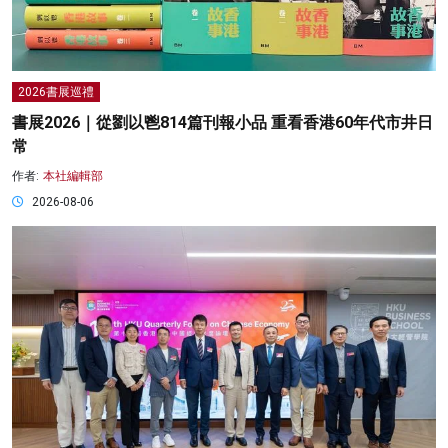
2026書展巡禮
書展2026｜從劉以鬯814篇刊報小品 重看香港60年代市井日
常
作者:
本社編輯部
2026-08-06