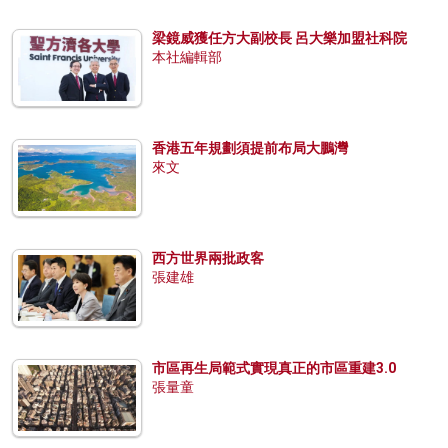
梁鏡威獲任方大副校長 呂大樂加盟社科院
本社編輯部
香港五年規劃須提前布局大鵬灣
來文
西方世界兩批政客
張建雄
市區再生局範式實現真正的市區重建3.0
張量童