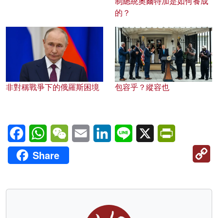
制總統奧爾特加是如何養成
的？
非對稱戰爭下的俄羅斯困境
包容乎？縱容也
Facebook
WhatsApp
WeChat
Email
LinkedIn
Line
X
PrintFriendl
C
Share
Li