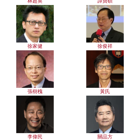
林超英
譚寶碩
徐家健
徐俊祥
張樹槐
黃氏
李偉民
關品方