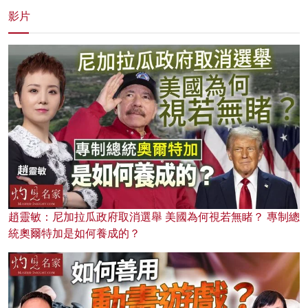
影片
趙靈敏：尼加拉瓜政府取消選舉 美國為何視若無睹？ 專制總
統奧爾特加是如何養成的？