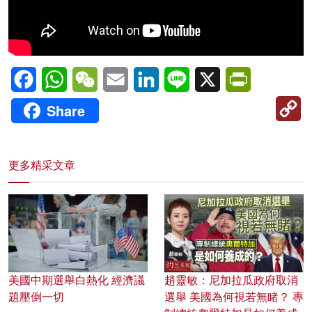
Facebook
WhatsApp
WeChat
Email
LinkedIn
Line
X
PrintFriendl
C
Share
Li
更多精采文章
美國中期選舉白熱化 經濟議
趙靈敏：尼加拉瓜政府取消
題壓倒一切
選舉 美國為何視若無睹？ 專