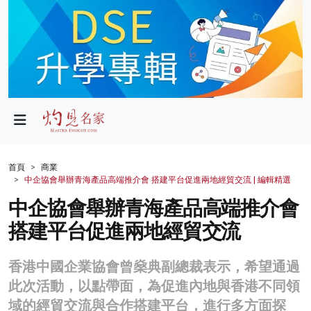
政局
教育
文化
財經
首頁
商業
中企協會舉辦青海產品高端推介會 搭建平台促進兩地經貿交流 | 編輯精選
生活
中企協會舉辦青海產品高端推介會
健康
搭建平台促進兩地經貿交流
商業
香港中國企業協會曾燊典副總裁表示，希望通過
科技
此次活動，以點帶面，為促進內地與香港不同領
影片
域的經貿交流與合作搭建平台，進行多方面探