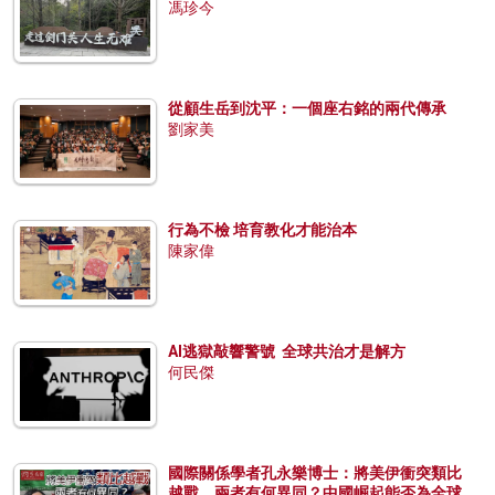
馮珍今
從顧生岳到沈平：一個座右銘的兩代傳承
劉家美
行為不檢 培育教化才能治本
陳家偉
AI逃獄敲響警號 全球共治才是解方
何民傑
國際關係學者孔永樂博士：將美伊衝突類比
越戰，兩者有何異同？中國崛起能否為全球