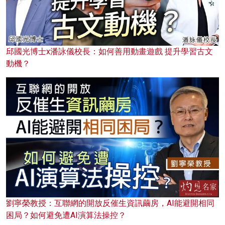
邱國光博士x潘詠儀校長：如何善用動畫遊戲 提升學習古文
動機？
劉寧榮教授：互聯網的開放反催生資訊繭房，AI能避開相同
困局？如何避免遭AI演算法操控？