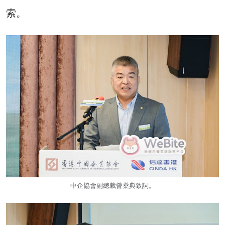
索。
中企協會副總裁曾燊典致詞。