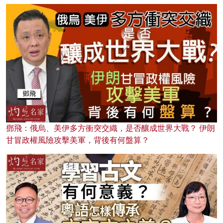
鄧飛：俄烏、美伊多方衝突交織，是否釀成世界大戰？ 伊朗
甘冒政權風險攻擊美軍，背後有何盤算？