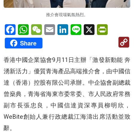
推介會現場氣氛熱烈。
Facebook
WhatsApp
WeChat
Email
LinkedIn
Line
X
PrintFriendl
C
Share
Li
香港中國企業協會9月11日主辦「激發新動能 奔
湧新活力」優質青海產品高端推介會，由中國信
達（香港）控股有限公司承辦。中企協會副總裁
曾燊典，青海省海東市委常委、市人民政府常務
副市長張忠良，中國信達資深專員柳明欣，
WeBite創始人兼行政總裁江海濤出席活動並致
辭。