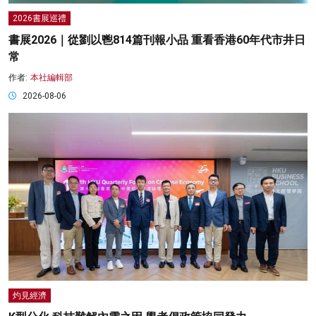
2026書展巡禮
書展2026｜從劉以鬯814篇刊報小品 重看香港60年代市井日
常
作者:
本社編輯部
2026-08-06
灼見經濟