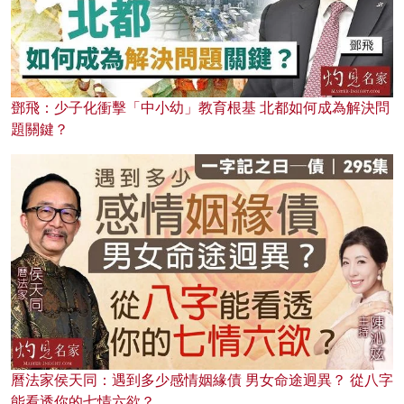
鄧飛：少子化衝擊「中小幼」教育根基 北都如何成為解決問
題關鍵？
曆法家侯天同：遇到多少感情姻緣債 男女命途迥異？ 從八字
能看透你的七情六欲？