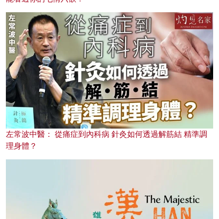
左常波中醫： 從痛症到內科病 針灸如何透過解筋結 精準調
理身體？