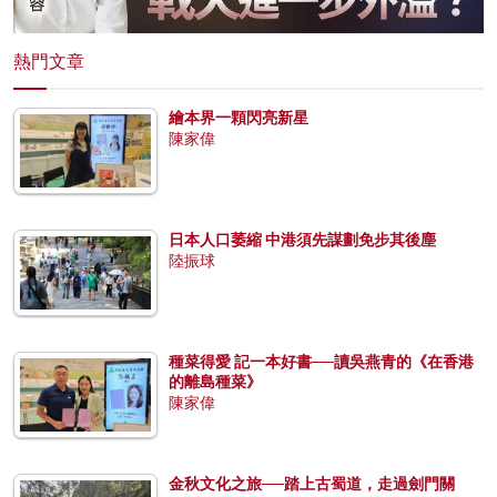
熱門文章
繪本界一顆閃亮新星
陳家偉
日本人口萎縮 中港須先謀劃免步其後塵
陸振球
種菜得愛 記一本好書──讀吳燕青的《在香港
的離島種菜》
陳家偉
金秋文化之旅──踏上古蜀道，走過劍門關