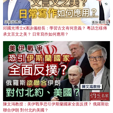
邱國光博士x潘詠儀校長：學習古文有何意義？ 粵語怎樣傳
承文言文之美？ 日常寫作如何應用？
陳文鴻教授：美伊戰爭恐引伊斯蘭國家全面反撲？ 俄羅斯欲
聯合伊朗 對付北約美國？