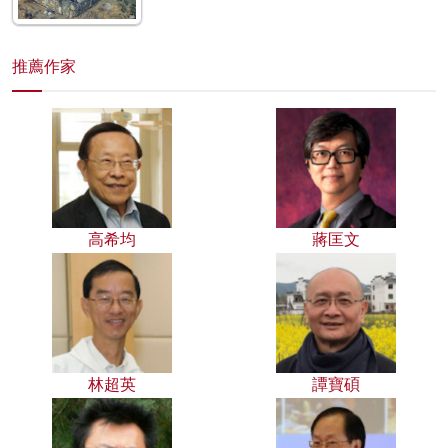
推薦作家
高希均
蔣匡文
林超英
譚寶碩