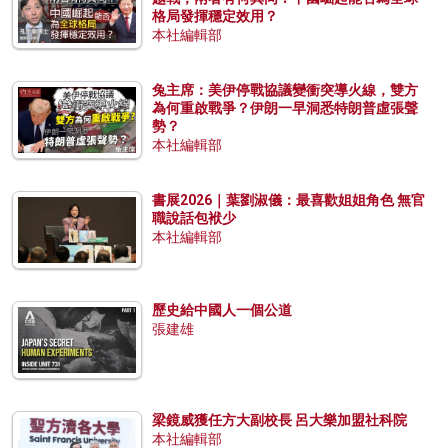
格局發揮穩定效用？
本社編輯部
兔主席：美伊停戰協議變衝突導火線，雙方
為何重啟戰爭？伊朗一早洞悉特朗普虛張聲
勢？
本社編輯部
書展2026｜葉劉淑儀：最喜歡姐姐角色 無官
職說話包袱少
本社編輯部
歷史給中國人一個公道
張建雄
梁鏡威獲任方大副校長 呂大樂加盟社科院
本社編輯部