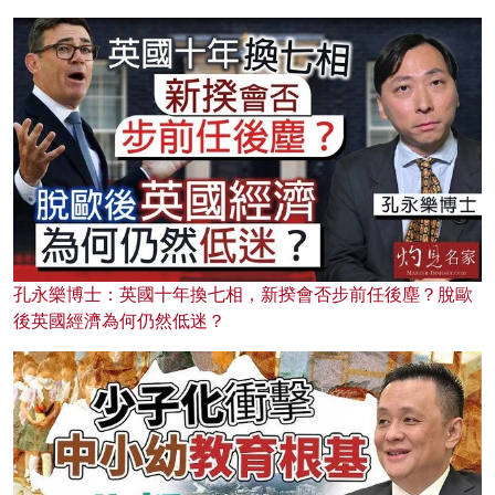
孔永樂博士：英國十年換七相，新揆會否步前任後塵？脫歐
後英國經濟為何仍然低迷？