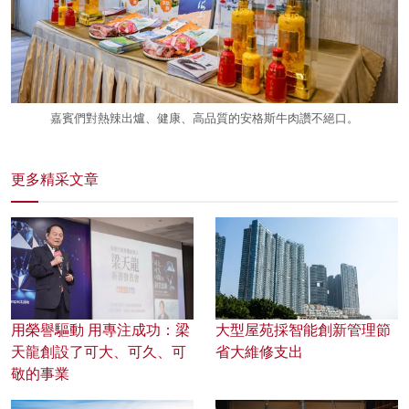
嘉賓們對熱辣出爐、健康、高品質的安格斯牛肉讚不絕口。
更多精采文章
用榮譽驅動 用專注成功：梁
大型屋苑採智能創新管理節
天龍創設了可大、可久、可
省大維修支出
敬的事業