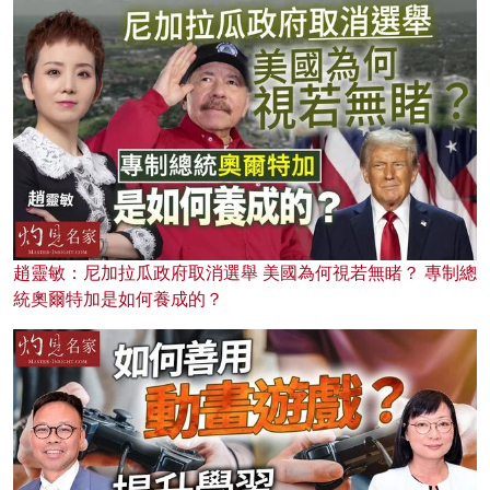
趙靈敏：尼加拉瓜政府取消選舉 美國為何視若無睹？ 專制總
統奧爾特加是如何養成的？