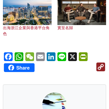
出海浙江企業與香港平台角
實至名歸
色
Facebook
WhatsApp
WeChat
Email
LinkedIn
Line
X
PrintFriendl
C
Share
Li