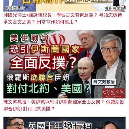
邱國光博士x潘詠儀校長：學習古文有何意義？ 粵語怎樣傳
承文言文之美？ 日常寫作如何應用？
陳文鴻教授：美伊戰爭恐引伊斯蘭國家全面反撲？ 俄羅斯欲
聯合伊朗 對付北約美國？