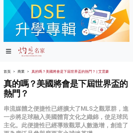
政局
教育
文化
財經
首頁
商業
真的嗎？美國將會是下屆世界盃的熱門？ | 艾雲豪
生活
真的嗎？美國將會是下屆世界盃的
熱門？
健康
商業
串流媒體之便捷性已經擴大了MLS之觀眾群，進
一步將足球融入美國體育文化之織錦，使足球民
科技
主化。此便捷性已經導致觀眾人數激增，創造了
影片