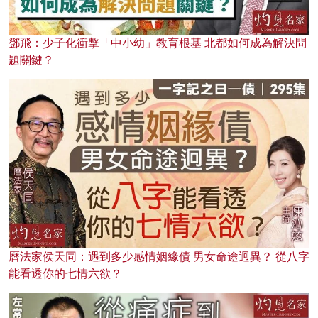
鄧飛：少子化衝擊「中小幼」教育根基 北都如何成為解決問
題關鍵？
曆法家侯天同：遇到多少感情姻緣債 男女命途迥異？ 從八字
能看透你的七情六欲？