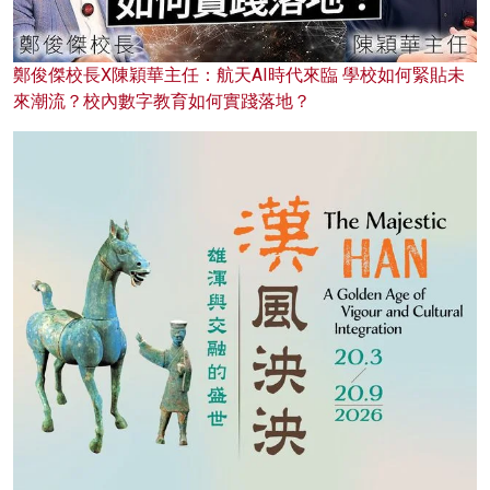
鄭俊傑校長X陳穎華主任：航天AI時代來臨 學校如何緊貼未
來潮流？校內數字教育如何實踐落地？