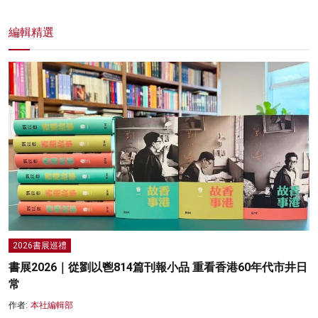
編輯精選
2026書展巡禮
書展2026｜從劉以鬯814篇刊報小品 重看香港60年代市井日
常
作者:
本社編輯部