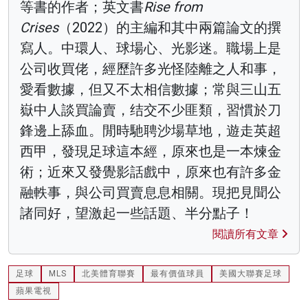
等書的作者；英文書
Rise from
Crises
（2022）的主編和其中兩篇論文的撰
寫人。中環人、球場心、光影迷。職場上是
公司收買佬，經歷許多光怪陸離之人和事，
愛看數據，但又不太相信數據；常與三山五
嶽中人談買論賣，结交不少匪類，習慣於刀
鋒邊上舔血。閒時馳聘沙場草地，遊走英超
西甲，發現足球這本經，原來也是一本煉金
術；近來又發覺影話戲中，原來也有許多金
融軼事，與公司買賣息息相關。現把見聞公
諸同好，望激起一些話題、半分點子！
閱讀所有文章
足球
MLS
北美體育聯賽
最有價值球員
美國大聯賽足球
蘋果電視