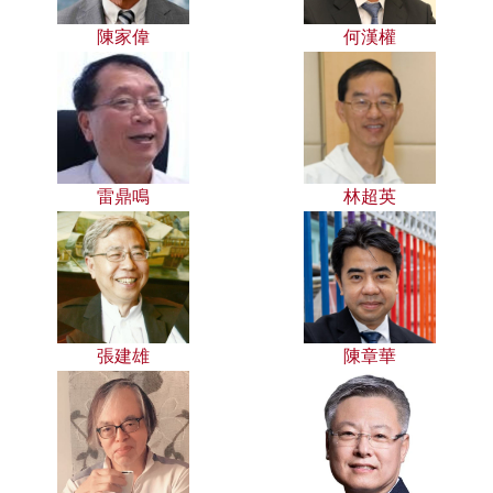
陳家偉
何漢權
雷鼎鳴
林超英
張建雄
陳章華