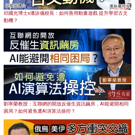
邱國光博士x潘詠儀校長：如何善用動畫遊戲 提升學習古文
動機？
劉寧榮教授：互聯網的開放反催生資訊繭房，AI能避開相同
困局？如何避免遭AI演算法操控？