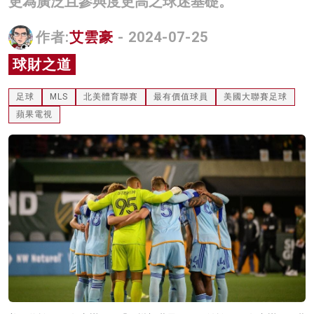
更為廣泛且參與度更高之球迷基礎。
名家榜
作者:
艾雲豪
- 2024-07-25
灼見活動
球財之道
關於我們
足球
MLS
北美體育聯賽
最有價值球員
美國大聯賽足球
蘋果電視