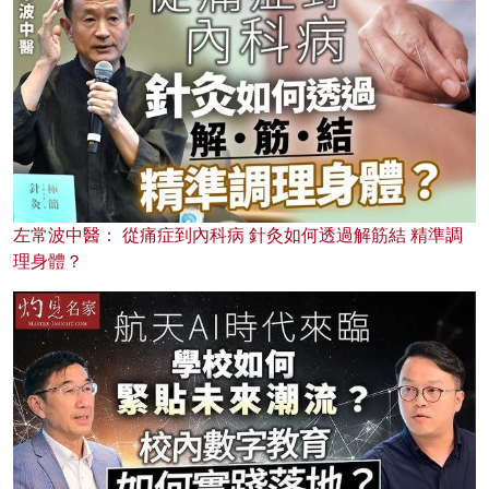
左常波中醫： 從痛症到內科病 針灸如何透過解筋結 精準調
理身體？