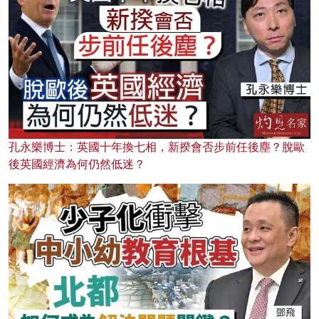
孔永樂博士：英國十年換七相，新揆會否步前任後塵？脫歐
後英國經濟為何仍然低迷？