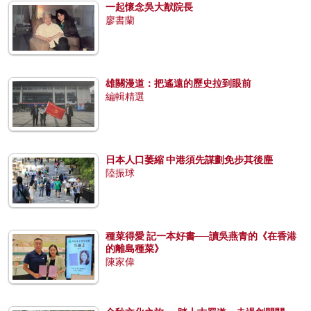
一起懷念吳大猷院長
廖書蘭
雄關漫道：把遙遠的歷史拉到眼前
編輯精選
日本人口萎縮 中港須先謀劃免步其後塵
陸振球
種菜得愛 記一本好書──讀吳燕青的《在香港
的離島種菜》
陳家偉