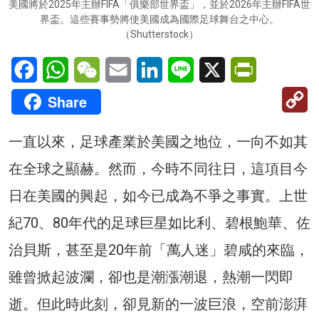
美國將於2025年主辦FIFA「俱樂部世界盃」，並於2026年主辦FIFA世
界盃。這些賽事勢將使美國成為國際足球舞台之中心。
（Shutterstock）
Facebook
WhatsApp
WeChat
Email
LinkedIn
Line
X
PrintFriendl
C
Share
Li
一直以來，足球產業於美國之地位，一向不如其
在全球之顯赫。然而，今時不同往日，這項目今
日在美國的興起，如今已成為不爭之事實。上世
紀70、80年代的足球巨星如比利、碧根鮑華、佐
治貝斯，甚至是20年前「萬人迷」碧咸的來臨，
雖曾掀起波瀾，卻也是潮漲潮退，熱潮一閃即
逝。但此時此刻，卻見新的一波巨浪，空前澎湃