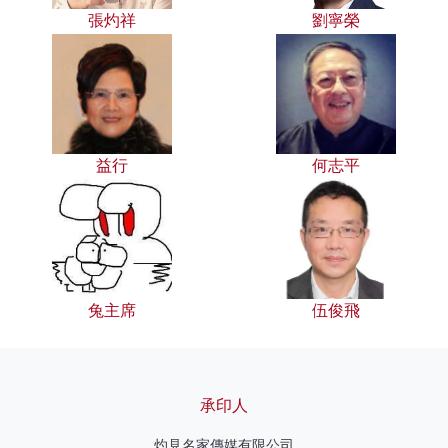
張灼祥
劉寧榮
益行
何志平
兔主席
伍俊飛
承印人
灼見名家傳媒有限公司