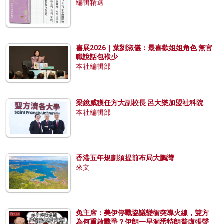
編輯精選
書展2026｜葉劉淑儀：最喜歡姐姐角色 無官
職說話包袱少
本社編輯部
梁鏡威獲任方大副校長 呂大樂加盟社科院
本社編輯部
香港五年規劃須提前布局大鵬灣
來文
兔主席：美伊停戰協議變衝突導火線，雙方
為何重啟戰爭？伊朗一早洞悉特朗普虛張聲