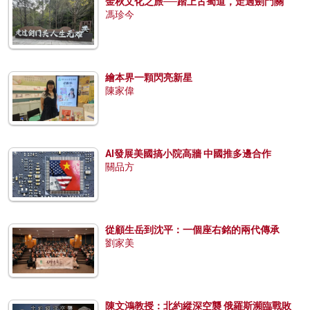
金秋文化之旅──踏上古蜀道，走過劍門關
馮珍今
繪本界一顆閃亮新星
陳家偉
AI發展美國搞小院高牆 中國推多邊合作
關品方
從顧生岳到沈平：一個座右銘的兩代傳承
劉家美
陳文鴻教授：北約縱深空襲 俄羅斯瀕臨戰敗