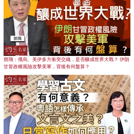
鄧飛：俄烏、美伊多方衝突交織，是否釀成世界大戰？ 伊朗
甘冒政權風險攻擊美軍，背後有何盤算？