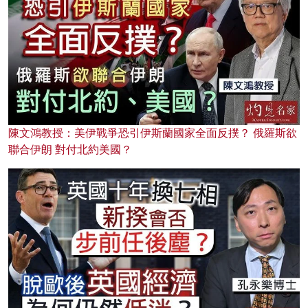
陳文鴻教授：美伊戰爭恐引伊斯蘭國家全面反撲？ 俄羅斯欲
聯合伊朗 對付北約美國？