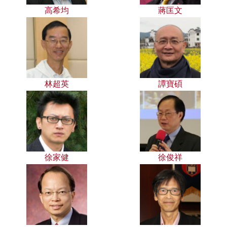
高希均
蔣匡文
林超英
譚寶碩
徐家健
徐俊祥