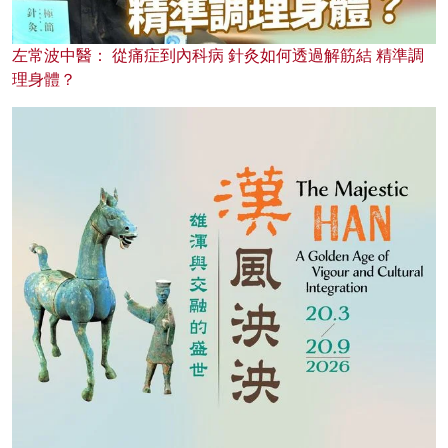
左常波中醫： 從痛症到內科病 針灸如何透過解筋結 精準調
理身體？