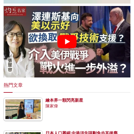
熱門文章
繪本界一顆閃亮新星
陳家偉
日本人口萎縮 中港須先謀劃免步其後塵