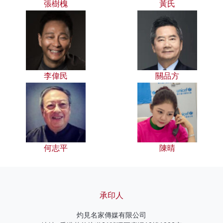
張樹槐
黃氏
李偉民
關品方
何志平
陳晴
承印人
灼見名家傳媒有限公司