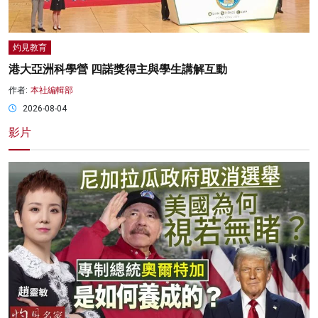
灼見教育
港大亞洲科學營 四諾獎得主與學生講解互動
作者:
本社編輯部
2026-08-04
影片