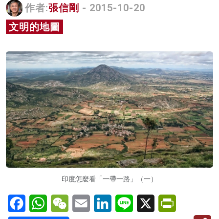
作者:
張信剛
- 2015-10-20
名家榜
文明的地圖
灼見活動
關於我們
印度怎麼看「一帶一路」（一）
Facebook
WhatsApp
WeChat
Email
LinkedIn
Line
X
PrintFriendl
C