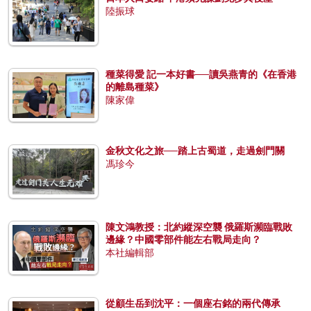
陸振球
種菜得愛 記一本好書──讀吳燕青的《在香港
的離島種菜》
陳家偉
金秋文化之旅──踏上古蜀道，走過劍門關
馮珍今
陳文鴻教授：北約縱深空襲 俄羅斯瀕臨戰敗
邊緣？中國零部件能左右戰局走向？
本社編輯部
從顧生岳到沈平：一個座右銘的兩代傳承