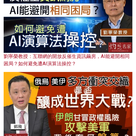
劉寧榮教授：互聯網的開放反催生資訊繭房，AI能避開相同
困局？如何避免遭AI演算法操控？