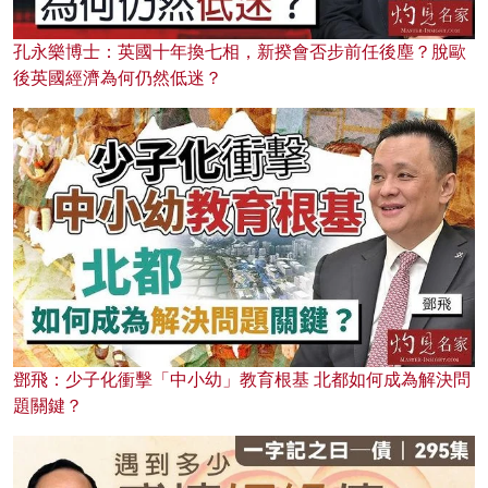
孔永樂博士：英國十年換七相，新揆會否步前任後塵？脫歐
後英國經濟為何仍然低迷？
鄧飛：少子化衝擊「中小幼」教育根基 北都如何成為解決問
題關鍵？