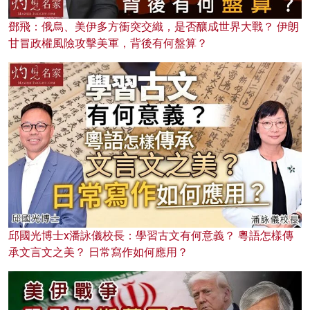
鄧飛：俄烏、美伊多方衝突交織，是否釀成世界大戰？ 伊朗
甘冒政權風險攻擊美軍，背後有何盤算？
邱國光博士x潘詠儀校長：學習古文有何意義？ 粵語怎樣傳
承文言文之美？ 日常寫作如何應用？