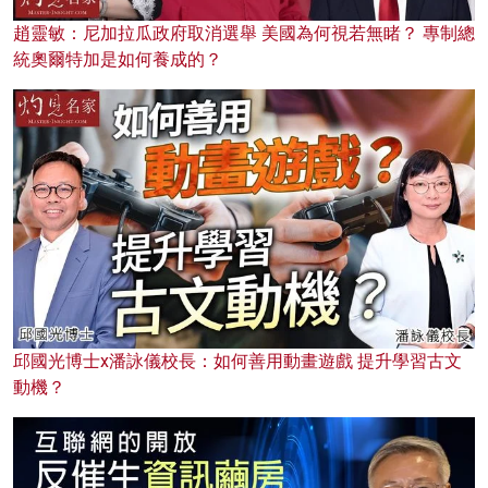
趙靈敏：尼加拉瓜政府取消選舉 美國為何視若無睹？ 專制總
統奧爾特加是如何養成的？
邱國光博士x潘詠儀校長：如何善用動畫遊戲 提升學習古文
動機？