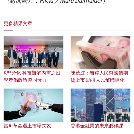
（封面圖片：Flickr／Marc Dalmulder）
更多精采文章
K型分化 科技難解內需之困
陳茂波：離岸人民幣國債期
學者倡政策協同發力
貨上市 助推人民幣國際化
當AI革命遇上市場失效
香港金融業的未來必修課