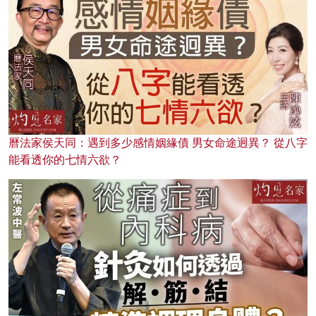
曆法家侯天同：遇到多少感情姻緣債 男女命途迥異？ 從八字
能看透你的七情六欲？