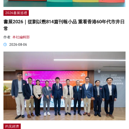
2026書展巡禮
書展2026｜從劉以鬯814篇刊報小品 重看香港60年代市井日
常
作者:
本社編輯部
2026-08-06
灼見經濟