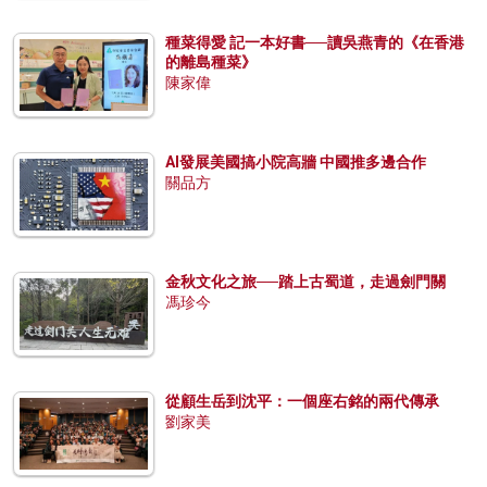
種菜得愛 記一本好書──讀吳燕青的《在香港
的離島種菜》
陳家偉
AI發展美國搞小院高牆 中國推多邊合作
關品方
金秋文化之旅──踏上古蜀道，走過劍門關
馮珍今
從顧生岳到沈平：一個座右銘的兩代傳承
劉家美