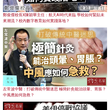
鄭俊傑校長X陳穎華主任：航天AI時代來臨 學校如何緊貼未
來潮流？校內數字教育如何實踐落地？
左常波中醫：打破傳統中醫迷思 極簡針灸能治頭暈、胃脹？
中風應如何急救？