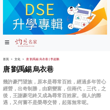
政局
教育
文化
財經
首頁
文化
唐 劉禹錫 烏衣巷 | 李超鵬
生活
唐 劉禹錫 烏衣巷
健康
幾許豪門望族，原本是尋常百姓，經過多年苦心
商業
經營，出奇制勝，由窮變富，但兩代，三代，之
後，王謝豪宅終又成為尋常百姓家。個人的際
科技
遇，又何嘗不是榮辱交替，起落無常呢。
影片