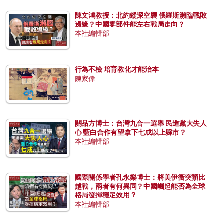
陳文鴻教授：北約縱深空襲 俄羅斯瀕臨戰敗
邊緣？中國零部件能左右戰局走向？
本社編輯部
行為不檢 培育教化才能治本
陳家偉
關品方博士：台灣九合一選舉 民進黨大失人
心 藍白合作有望拿下七成以上縣市？
本社編輯部
國際關係學者孔永樂博士：將美伊衝突類比
越戰，兩者有何異同？中國崛起能否為全球
格局發揮穩定效用？
本社編輯部