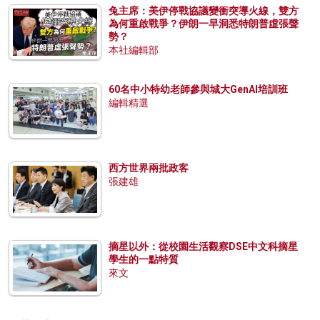
兔主席：美伊停戰協議變衝突導火線，雙方
為何重啟戰爭？伊朗一早洞悉特朗普虛張聲
勢？
本社編輯部
60名中小特幼老師參與城大GenAI培訓班
編輯精選
西方世界兩批政客
張建雄
摘星以外：從校園生活觀察DSE中文科摘星
學生的一點特質
來文