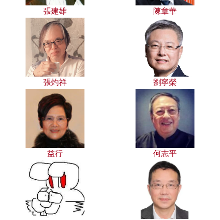
張建雄
陳章華
張灼祥
劉寧榮
益行
何志平