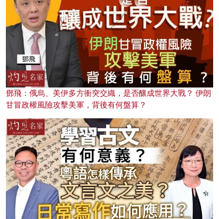
鄧飛：俄烏、美伊多方衝突交織，是否釀成世界大戰？ 伊朗
甘冒政權風險攻擊美軍，背後有何盤算？