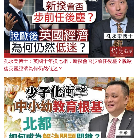
孔永樂博士：英國十年換七相，新揆會否步前任後塵？脫歐
後英國經濟為何仍然低迷？