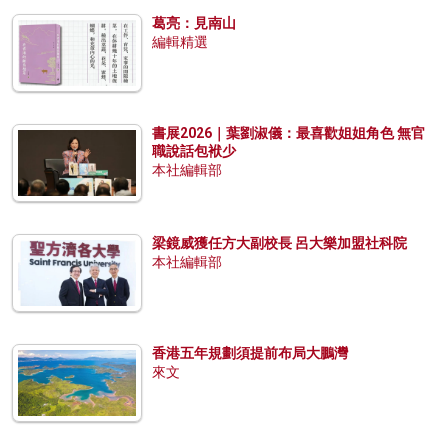
葛亮：見南山
編輯精選
書展2026｜葉劉淑儀：最喜歡姐姐角色 無官
職說話包袱少
本社編輯部
梁鏡威獲任方大副校長 呂大樂加盟社科院
本社編輯部
香港五年規劃須提前布局大鵬灣
來文