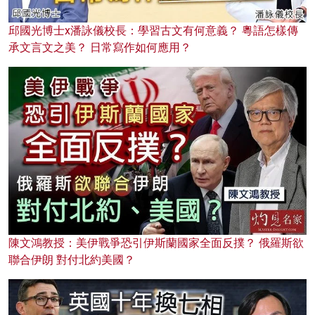
邱國光博士x潘詠儀校長：學習古文有何意義？ 粵語怎樣傳
承文言文之美？ 日常寫作如何應用？
陳文鴻教授：美伊戰爭恐引伊斯蘭國家全面反撲？ 俄羅斯欲
聯合伊朗 對付北約美國？