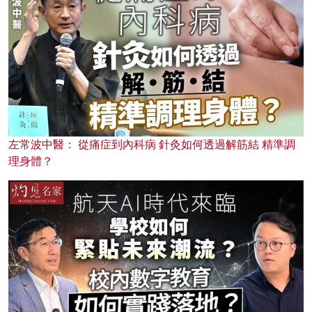
左常波中醫： 從痛症到內科病 針灸如何透過解筋結 精準調
理身體？