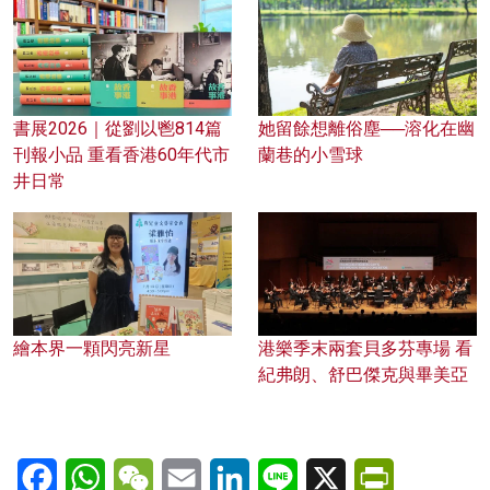
書展2026｜從劉以鬯814篇
她留餘想離俗塵──溶化在幽
刊報小品 重看香港60年代市
蘭巷的小雪球
井日常
繪本界一顆閃亮新星
港樂季末兩套貝多芬專場 看
紀弗朗、舒巴傑克與畢美亞
Facebook
WhatsApp
WeChat
Email
LinkedIn
Line
X
PrintFriendl