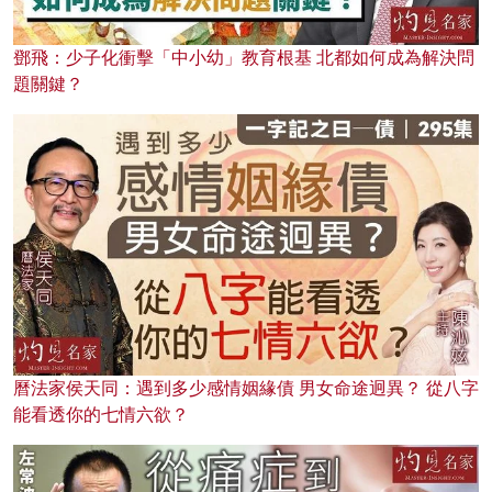
鄧飛：少子化衝擊「中小幼」教育根基 北都如何成為解決問
題關鍵？
曆法家侯天同：遇到多少感情姻緣債 男女命途迥異？ 從八字
能看透你的七情六欲？