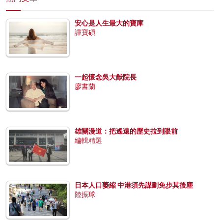
安心是人生最大的寶庫
譚寶碩
一起懷念吳大猷院長
廖書蘭
雄關漫道：把遙遠的歷史拉到眼前
編輯精選
日本人口萎縮 中港須先謀劃免步其後塵
陸振球