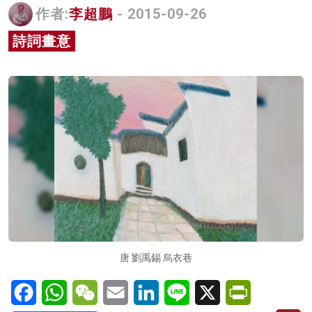
作者:
李超鵬
- 2015-09-26
名家榜
詩詞畫意
灼見活動
關於我們
唐 劉禹錫 烏衣巷
Facebook
WhatsApp
WeChat
Email
LinkedIn
Line
X
PrintFriendl