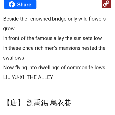
C
Share
Li
Beside the renowned bridge only wild flowers
grow
In front of the famous alley the sun sets low
In these once rich men’s mansions nested the
swallows
Now flying into dwellings of common fellows
LIU YU-XI: THE ALLEY
【唐】 劉禹錫 烏衣巷