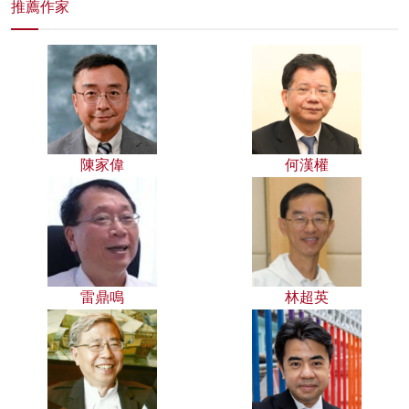
推薦作家
陳家偉
何漢權
雷鼎鳴
林超英