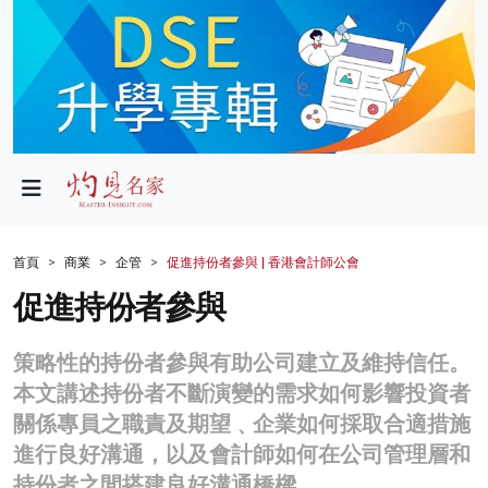
政局
教育
文化
財經
首頁
商業
企管
促進持份者參與 | 香港會計師公會
生活
促進持份者參與
健康
策略性的持份者參與有助公司建立及維持信任。
商業
本文講述持份者不斷演變的需求如何影響投資者
關係專員之職責及期望﹑企業如何採取合適措施
科技
進行良好溝通，以及會計師如何在公司管理層和
影片
持份者之間搭建良好溝通橋樑。