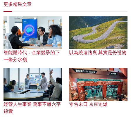
更多精采文章
智能體時代：企業競爭的下
以為繞遠路裏 其實是份禮物
一條分水嶺
經營人生事業 萬事不離六字
零售末日 京東迫爆
錦囊