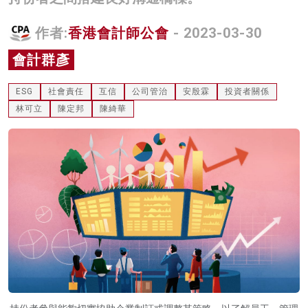
名家榜
作者:
香港會計師公會
- 2023-03-30
灼見活動
會計群彥
關於我們
ESG
社會責任
互信
公司管治
安殷霖
投資者關係
林可立
陳定邦
陳綺華