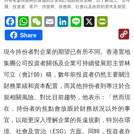
持份者參與能夠切實協助企業制訂或調整其策略，以了解員工、管理
層、投資者、客戶、供貨商、供應商、社會以及政府的需求及期望。
Facebook
WhatsApp
WeChat
Email
LinkedIn
Line
X
PrintFriendl
C
Share
Li
現今持份者對企業的期望已有所不同。香港置地
集團公司投資者關係及企業可持續發展部主管林
可立（會計師）稱，數年前投資者仍然主要關注
財務業績和資本配置，而其他持份者則專注於合
規相關風險。對比目前趨勢，他表示：「然而現
在，持份者的焦點會放眼於財務狀況以外的事
宜，以能更深入理解企業的長遠規劃，特別在環
境、社會及管治（ESG）方面。同時，投資者亦