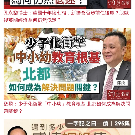
孔永樂博士：英國十年換七相，新揆會否步前任後塵？脫歐
後英國經濟為何仍然低迷？
鄧飛：少子化衝擊「中小幼」教育根基 北都如何成為解決問
題關鍵？