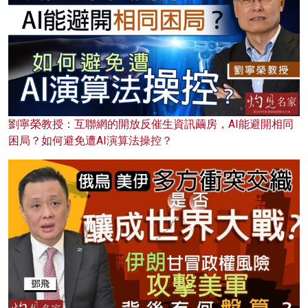
劉寧榮教授：互聯網的開放反催生資訊繭房，AI能避開相同
困局？如何避免遭AI演算法操控？