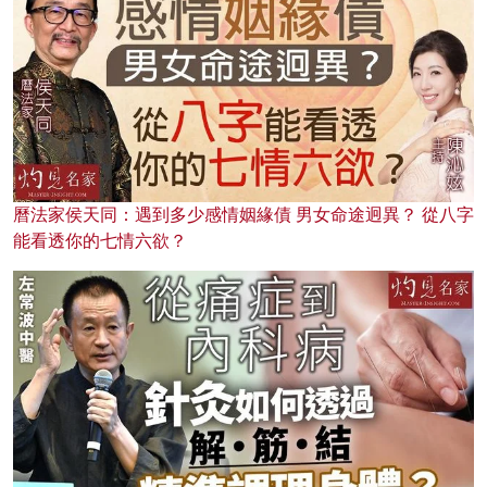
曆法家侯天同：遇到多少感情姻緣債 男女命途迥異？ 從八字
能看透你的七情六欲？