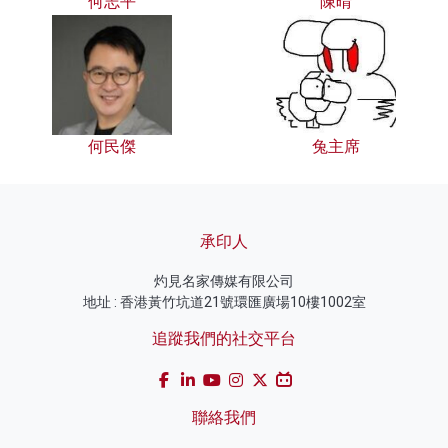
何志平
陳晴
何民傑
兔主席
承印人
灼見名家傳媒有限公司
地址 : 香港黃竹坑道21號環匯廣場10樓1002室
追蹤我們的社交平台
聯絡我們