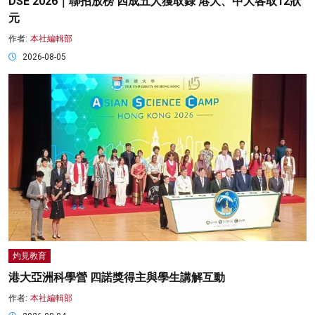
DSE 2026｜聯招放榜 四成五人獲取錄 港大、中大各取12狀
元
作者:
本社編輯部
2026-08-05
灼見教育
港大亞洲科學營 四諾獎得主與學生講解互動
作者:
本社編輯部