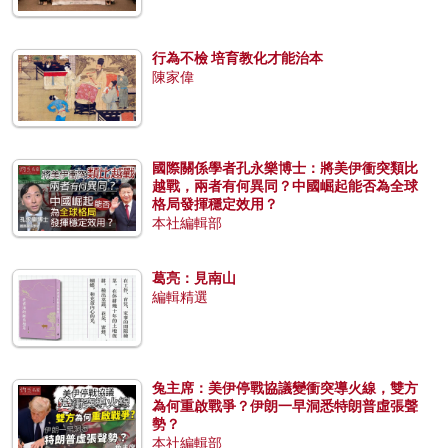
行為不檢 培育教化才能治本
陳家偉
國際關係學者孔永樂博士：將美伊衝突類比
越戰，兩者有何異同？中國崛起能否為全球
格局發揮穩定效用？
本社編輯部
葛亮：見南山
編輯精選
兔主席：美伊停戰協議變衝突導火線，雙方
為何重啟戰爭？伊朗一早洞悉特朗普虛張聲
勢？
本社編輯部