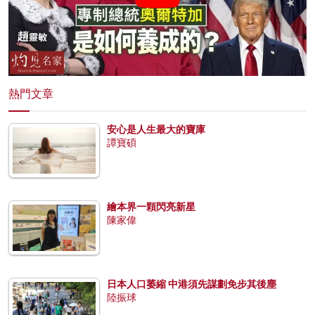
熱門文章
安心是人生最大的寶庫
譚寶碩
繪本界一顆閃亮新星
陳家偉
日本人口萎縮 中港須先謀劃免步其後塵
陸振球