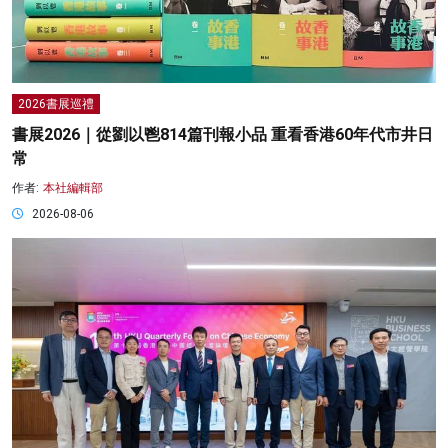
2026書展巡禮
書展2026｜從劉以鬯814篇刊報小品 重看香港60年代市井日
常
作者:
本社編輯部
2026-08-06