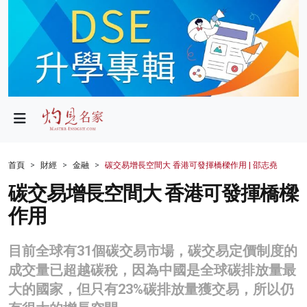
政局
教育
文化
財經
首頁
財經
金融
碳交易增長空間大 香港可發揮橋樑作用 | 邵志堯
生活
碳交易增長空間大 香港可發揮橋樑
作用
健康
商業
目前全球有31個碳交易市場，碳交易定價制度的
成交量已超越碳稅，因為中國是全球碳排放量最
科技
大的國家，但只有23%碳排放量獲交易，所以仍
影片