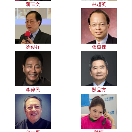
蔣匡文
林超英
徐俊祥
張樹槐
李偉民
關品方