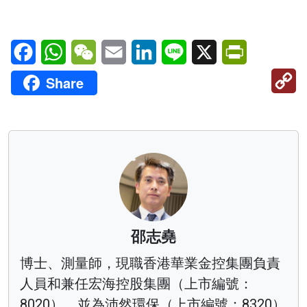
Facebook
WhatsApp
WeChat
Email
LinkedIn
Line
X
PrintFriendl
C
Share
Li
邵志堯
博士、測量師，現職香港華業金控集團負責
人員和兼任宏海控股集團（上市編號：
8020），並為沛然環保（上市編號：8320）