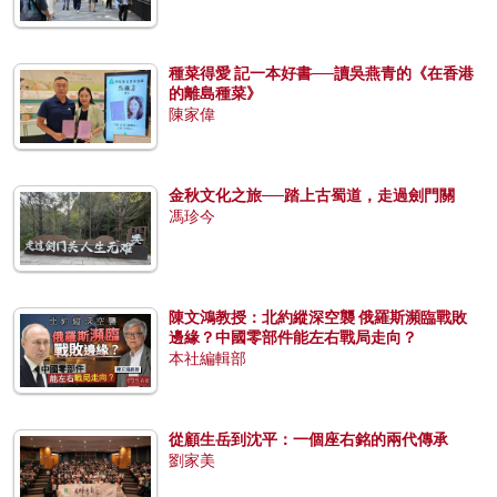
種菜得愛 記一本好書──讀吳燕青的《在香港
的離島種菜》
陳家偉
金秋文化之旅──踏上古蜀道，走過劍門關
馮珍今
陳文鴻教授：北約縱深空襲 俄羅斯瀕臨戰敗
邊緣？中國零部件能左右戰局走向？
本社編輯部
從顧生岳到沈平：一個座右銘的兩代傳承
劉家美