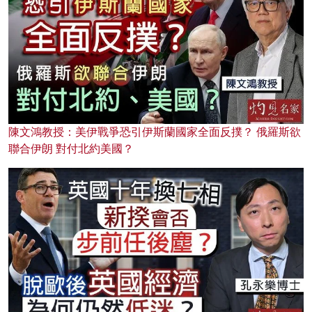
陳文鴻教授：美伊戰爭恐引伊斯蘭國家全面反撲？ 俄羅斯欲
聯合伊朗 對付北約美國？