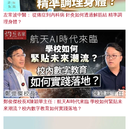
左常波中醫： 從痛症到內科病 針灸如何透過解筋結 精準調
理身體？
鄭俊傑校長X陳穎華主任：航天AI時代來臨 學校如何緊貼未
來潮流？校內數字教育如何實踐落地？