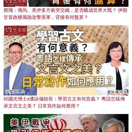
鄧飛：俄烏、美伊多方衝突交織，是否釀成世界大戰？ 伊朗
甘冒政權風險攻擊美軍，背後有何盤算？
邱國光博士x潘詠儀校長：學習古文有何意義？ 粵語怎樣傳
承文言文之美？ 日常寫作如何應用？