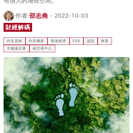
有很大的增長空間。
名家榜
作者:
邵志堯
- 2022-10-03
灼見活動
財經解碼
關於我們
灼見原創
灼見獨家
香港經濟
ESG
認證
林業
京都議定書
碳交易中心