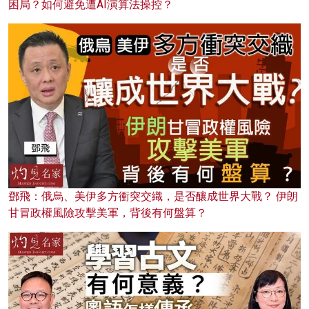
困局？如何避免遭AI演算法操控？
鄧飛：俄烏、美伊多方衝突交織，是否釀成世界大戰？ 伊朗
甘冒政權風險攻擊美軍，背後有何盤算？