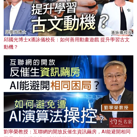
邱國光博士x潘詠儀校長：如何善用動畫遊戲 提升學習古文
動機？
劉寧榮教授：互聯網的開放反催生資訊繭房，AI能避開相同