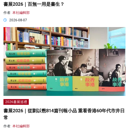
書展2026｜百無一用是書生？
作者:
本社編輯部
2026-08-07
2026書展巡禮
書展2026｜從劉以鬯814篇刊報小品 重看香港60年代市井日
常
作者:
本社編輯部