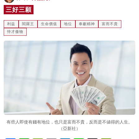
名家榜
三好三願
灼見活動
利益
閻羅王
生命價值
地位
奉獻精神
富而不貴
恃才傲物
關於我們
有些人即使有錢有地位，也只是富而不貴，反而是不値得的人生。
（亞新社）