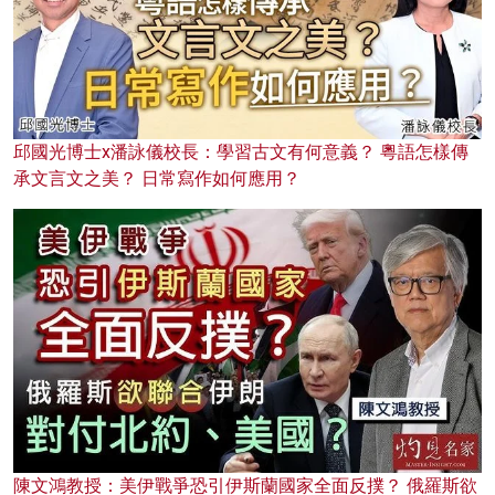
邱國光博士x潘詠儀校長：學習古文有何意義？ 粵語怎樣傳
承文言文之美？ 日常寫作如何應用？
陳文鴻教授：美伊戰爭恐引伊斯蘭國家全面反撲？ 俄羅斯欲