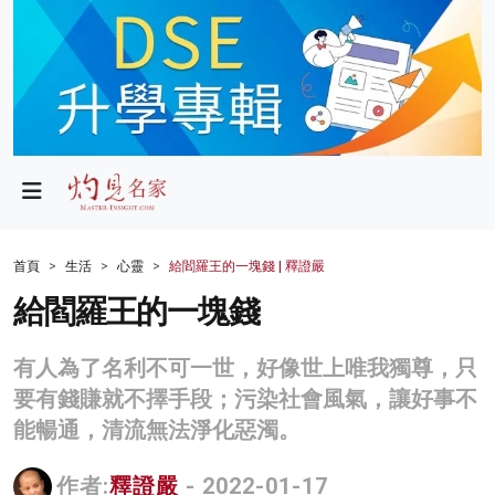
政局
教育
文化
財經
首頁
生活
心靈
給閻羅王的一塊錢 | 釋證嚴
生活
給閻羅王的一塊錢
健康
有人為了名利不可一世，好像世上唯我獨尊，只
商業
要有錢賺就不擇手段；污染社會風氣，讓好事不
能暢通，清流無法淨化惡濁。
科技
影片
作者:
釋證嚴
- 2022-01-17