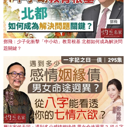
鄧飛：少子化衝擊「中小幼」教育根基 北都如何成為解決問
題關鍵？
曆法家侯天同：遇到多少感情姻緣債 男女命途迥異？ 從八字