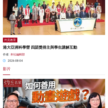
灼見教育
港大亞洲科學營 四諾獎得主與學生講解互動
作者:
本社編輯部
2026-08-04
影片