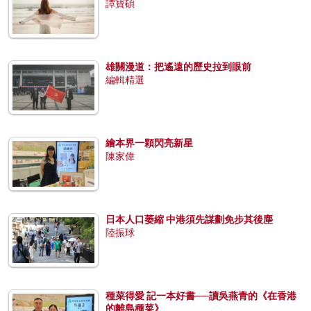
譚寶碩
雄關漫道：把遙遠的歷史拉到眼前
編輯精選
繪本界一顆閃亮新星
陳家偉
日本人口萎縮 中港須先謀劃免步其後塵
陸振球
種菜得愛 記一本好書──讀吳燕青的《在香港
的離島種菜》