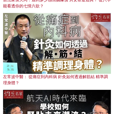
能看透你的七情六欲？
左常波中醫： 從痛症到內科病 針灸如何透過解筋結 精準調
理身體？