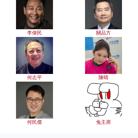
李偉民
關品方
何志平
陳晴
何民傑
兔主席