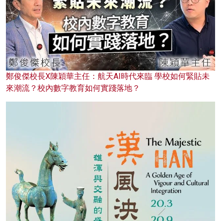
鄭俊傑校長X陳穎華主任：航天AI時代來臨 學校如何緊貼未
來潮流？校內數字教育如何實踐落地？