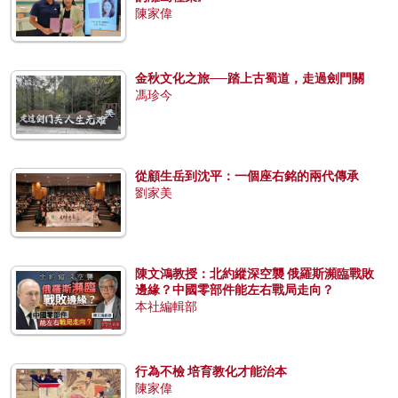
陳家偉
金秋文化之旅──踏上古蜀道，走過劍門關
馮珍今
從顧生岳到沈平：一個座右銘的兩代傳承
劉家美
陳文鴻教授：北約縱深空襲 俄羅斯瀕臨戰敗
邊緣？中國零部件能左右戰局走向？
本社編輯部
行為不檢 培育教化才能治本
陳家偉