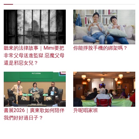
聽來的法律故事｜Mimi要把
你能掙脫手機的綁架嗎？
非常父母送進監獄 惡魔父母
還是邪惡女兒？
書展2026｜廣東歌如何陪伴
升呢唱家班
我們好好過日子？