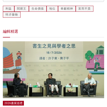
利益
閻羅王
生命價值
地位
奉獻精神
富而不貴
恃才傲物
編輯精選
2026書展巡禮