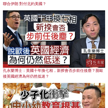
聯合伊朗 對付北約美國？
孔永樂博士：英國十年換七相，新揆會否步前任後塵？脫歐
後英國經濟為何仍然低迷？