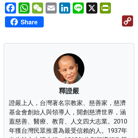
Facebook
WhatsApp
WeChat
Email
LinkedIn
Line
X
PrintFriendl
C
Share
Li
釋證嚴
證嚴上人，台灣著名宗教家、慈善家，慈濟
基金會創始人與領導人，開創慈濟世界，涵
蓋慈善、醫療、教育、人文四大志業。2010
年獲台灣民眾推選為最受信賴的人。1937年