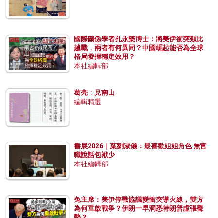
國際關係學者孔永樂博士：將美伊衝突類比
越戰，兩者有何異同？中國崛起能否為全球
格局發揮穩定效用？
本社編輯部
葛亮：見南山
編輯精選
書展2026｜葉劉淑儀：最喜歡姐姐角色 無官
職說話包袱少
本社編輯部
兔主席：美伊停戰協議變衝突導火線，雙方
為何重啟戰爭？伊朗一早洞悉特朗普虛張聲
勢？