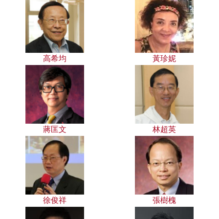
高希均
黃珍妮
蔣匡文
林超英
徐俊祥
張樹槐