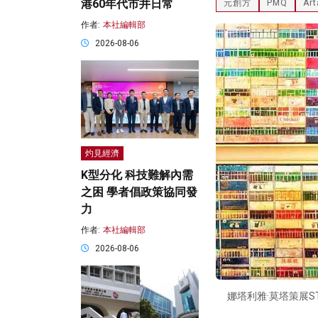
港60年代市井日常
元創方
PMQ
Art
作者:
本社編輯部
2026-08-06
灼見經濟
K型分化 科技難解內需
之困 學者倡政策協同發
力
作者:
本社編輯部
2026-08-06
娜塔利雅·莫塔策展STOPG