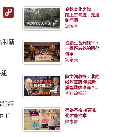
Copy
金秋文化之旅──
Link
踏上古蜀道，走過
劍門關
馮珍今
名和新
從顧生岳到沈平：
一個座右銘的兩代
傳承
劉家美
港組
陳文鴻教授：北約
縱深空襲 俄羅斯
瀕臨戰敗邊緣？中
國零部件能左右戰
本社編輯部
局走向？
流行經
行為不檢 培育教
示了
化才能治本
陳家偉