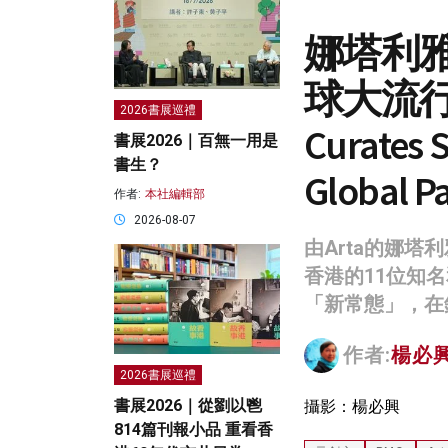
娜塔利雅·
球大流行下
2026書展巡禮
Curates 
書展2026｜百無一用是
書生？
Global P
作者:
本社編輯部
2026-08-07
由Arta的娜塔利雅
香港的11位知
「新常態」，在
作者:
楊必興 
2026書展巡禮
書展2026｜從劉以鬯
攝影：楊必興
814篇刊報小品 重看香