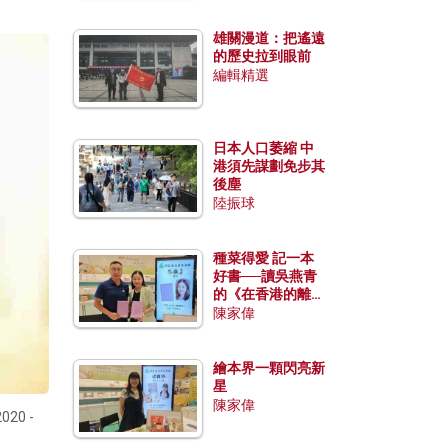
雄關漫道：把遙遠
的歷史拉到眼前
編輯精選
日本人口萎縮 中
港須先謀劃免步其
後塵
陸振球
種菜得愛 記一本
好書──讀吳燕青
的《在香港的離島
種菜》
陳家偉
繪本界一顆閃亮新
星
陳家偉
20 -