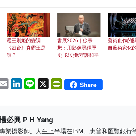
霸王別姬的變調
書展2026｜徐宗
藝術創作的關
《戲台》真霸王是
懋：用影像尋繹歷
自藝術家化
誰？
史 以史鑑守護和平
pp
eChat
Email
LinkedIn
Line
X
PrintFriendly
Share
楊必興 P H Yang
專業攝影師。人生上半場在IBM、惠普和匯豐銀行