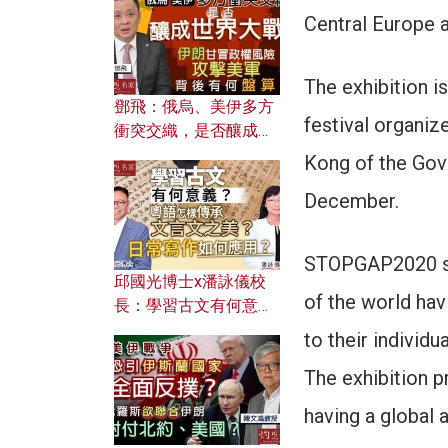
何避免遭AI演算法操
Central Europe 
控？
The exhibition i
鄧飛：俄烏、美伊多方
festival organi
衝突交織，是否釀成世
界大戰？ 伊朗甘冒政權
Kong of the Go
風險攻擊美軍，背後有
December.
何盤算？
STOPGAP2020 sho
邱國光博士x潘詠儀校
of the world hav
長：學習古文有何意
義？ 粵語怎樣傳承文言
to their individ
文之美？ 日常寫作如何
The exhibition p
應用？
having a global