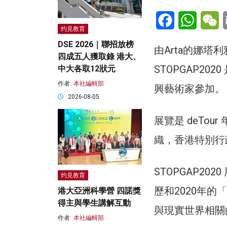
Facebook
WhatsA
W
灼見教育
DSE 2026｜聯招放榜
由Arta的娜塔利雅·
四成五人獲取錄 港大、
STOPGAP2
中大各取12狀元
作者:
本社編輯部
興藝術家參加。
2026-08-05
展覽是 deTo
織，香港特別行政區
STOPGAP2
灼見教育
歷和2020年
港大亞洲科學營 四諾獎
得主與學生講解互動
與現實世界相關
作者:
本社編輯部