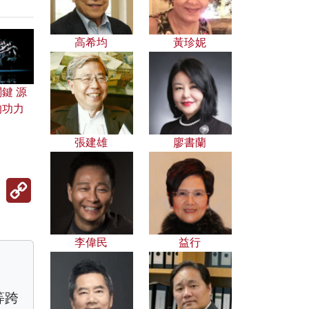
高希均
黃珍妮
鍵 源
的功力
張建雄
廖書蘭
Copy
Link
李偉民
益行
等跨