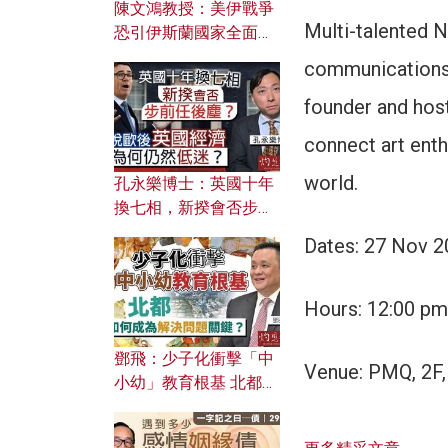
陳文鴻教授：美伊戰爭
Multi-talented N
恐引伊斯蘭國家全面反
撲？ 俄羅斯欲聯合伊朗
communications p
對付北約美國？
founder and host
connect art enth
world.
孔永樂博士：英國十年
換七相，新揆會否步前
任後塵？脫歐後英國經
Dates: 27 Nov 
濟為何仍然低迷？
Hours: 12:00 pm
鄧飛：少子化衝擊「中
Venue: PMQ, 2F,
小幼」教育根基 北都如
何成為解決問題關鍵？