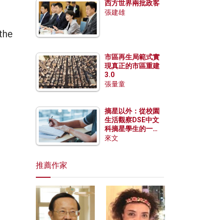
西方世界兩批政客
張建雄
the
市區再生局範式實
現真正的市區重建
3.0
張量童
摘星以外：從校園
生活觀察DSE中文
科摘星學生的一點
特質
來文
推薦作家