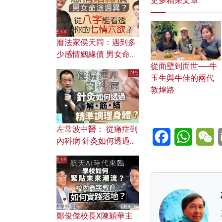
更多精采文章
曆法家侯天同：遇到多
少感情姻緣債 男女命途
從面壁到面世──牛
迥異？ 從八字能看透你
玉生與牛佳的兩代
的七情六欲？
敦煌路
左常波中醫： 從痛症到
Facebook
WhatsA
W
內科病 針灸如何透過解
筋結 精準調理身體？
鄭俊傑校長X陳穎華主