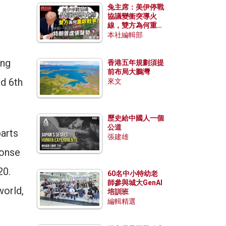
兔主席：美伊停戰
協議變衝突導火
線，雙方為何重啟
戰爭？伊朗一早洞
本社編輯部
悉特朗普虛張聲
勢？
ong
香港五年規劃須提
前布局大鵬灣
d 6th
來文
歷史給中國人一個
公道
arts
張建雄
ponse
20.
60名中小特幼老
師參與城大GenAI
world,
培訓班
編輯精選