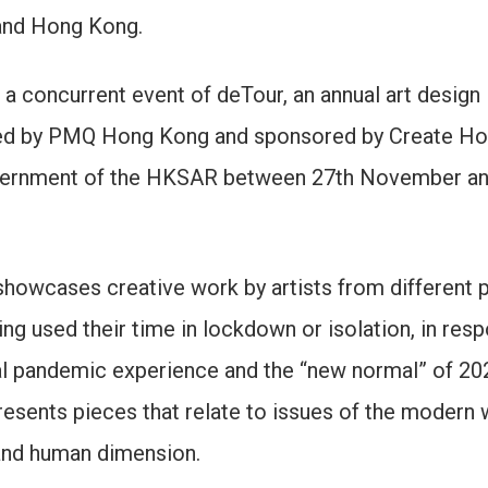
and Hong Kong.
s a concurrent event of deTour, an annual art design
zed by PMQ Hong Kong and sponsored by Create H
vernment of the HKSAR between 27th November an
wcases creative work by artists from different p
ing used their time in lockdown or isolation, in res
ual pandemic experience and the “new normal” of 20
resents pieces that relate to issues of the modern 
 and human dimension.