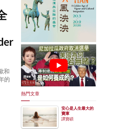
全
der
中歐和
年的
熱門文章
安心是人生最大的
寶庫
譚寶碩