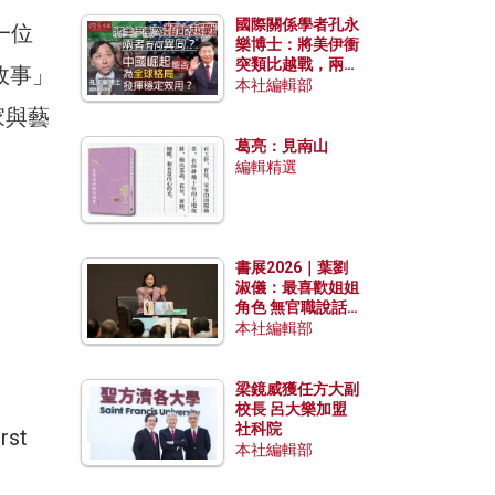
國際關係學者孔永
一位
樂博士：將美伊衝
突類比越戰，兩者
故事」
有何異同？中國崛
本社編輯部
起能否為全球格局
家與藝
發揮穩定效用？
葛亮：見南山
編輯精選
書展2026｜葉劉
淑儀：最喜歡姐姐
角色 無官職說話
包袱少
本社編輯部
梁鏡威獲任方大副
校長 呂大樂加盟
社科院
rst
本社編輯部