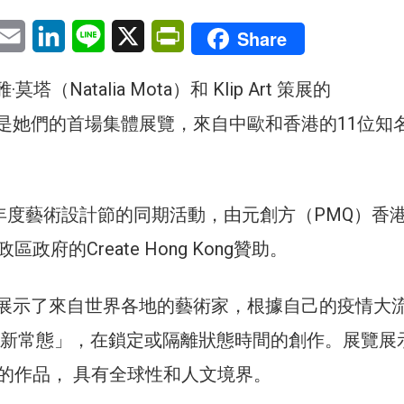
pp
eChat
Email
LinkedIn
Line
X
PrintFriendly
Share
莫塔（Natalia Mota）和 Klip Art 策展的
020 是她們的首場集體展覽，來自中歐和香港的11位知
ur 年度藝術設計節的同期活動，由元創方（PMQ）香
政府的Create Hong Kong贊助。
020 展示了來自世界各地的藝術家，根據自己的疫情大
的「新常態」，在鎖定或隔離狀態時間的創作。展覽展
的作品， 具有全球性和人文境界。