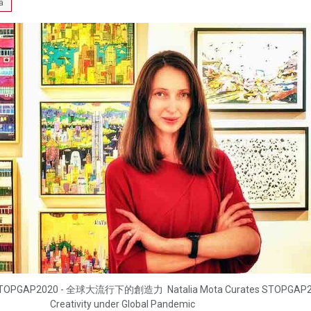
a
AP2020 - 全球大流行下的創造力 Natalia Mota Curates STOPGAP20
Creativity under Global Pandemic