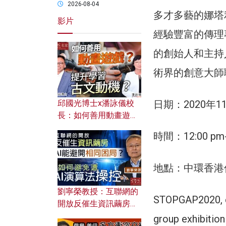
2026-08-04
多才多藝的娜塔利
影片
經驗豐富的傳理專
的創始人和主持
術界的創意大師
日期：2020年11
邱國光博士x潘詠儀校
長：如何善用動畫遊戲
提升學習古文動機？
時間：12:00 pm-
地點：中環香港仔
劉寧榮教授：互聯網的
STOPGAP2020, cur
開放反催生資訊繭房，
AI能避開相同困局？如
group exhibition