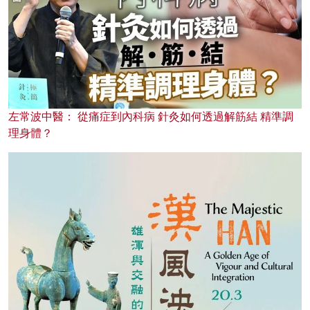
左常波中醫： 從痛症到內科病 針灸如何透過解筋結 精準調
理身體？