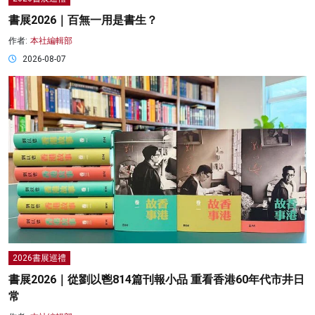
書展2026｜百無一用是書生？
作者:
本社編輯部
2026-08-07
2026書展巡禮
書展2026｜從劉以鬯814篇刊報小品 重看香港60年代市井日
常