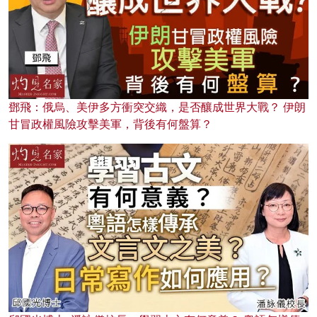
鄧飛：俄烏、美伊多方衝突交織，是否釀成世界大戰？ 伊朗
甘冒政權風險攻擊美軍，背後有何盤算？