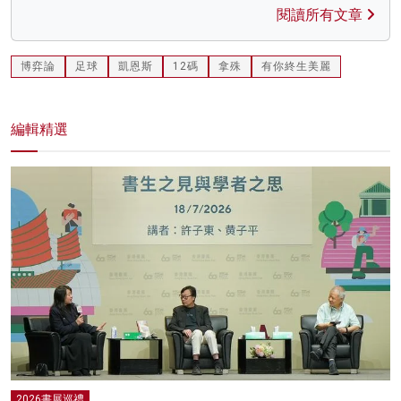
閱讀所有文章
博弈論
足球
凱恩斯
12碼
拿殊
有你終生美麗
編輯精選
2026書展巡禮