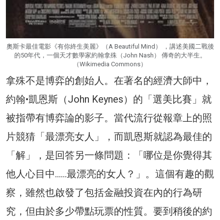
奧斯卡最佳電影《有你終生美麗》（A Beautiful Mind） ，講述美國二戰後
的50年代，一個天才數學家約翰拿殊（John Nash） 傳奇的大半生。
（Wikimedia Commons）
拿殊不是博弈的創始人。在著名的經濟大師中，
約翰•凱恩斯（John Keynes）的「選美比賽」就
被指帶有博弈論的影子。當代流行從報章上的照
片競猜「最漂亮女人」，而凱恩斯就認為最佳的
「解」，是回答另一條問題：「哪位是你覺得其
他人心目中……最漂亮的女人？」。這個有趣的觀
察，雖然也啟發了包括金融投資在內的行為研
究，但由於多少帶點玩票的性質。要到稍後的約