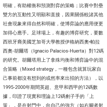
明確，有助權衡和預測對弈的策略；比賽中對壘
雙方的互動性又明顯和直接，因果關係較諸其他
社會現象來得自然和明確，使博弈論的應用便更
加得心應手。足球場上，有趣的博弈研究，要數
西班牙裔美國芝加哥大學教授伊格納西奧•帕拉
西奧-胡爾塔（Ignacio Palacios-Huerta）對12碼
的研究。胡爾塔用上了拿殊均衡和博弈論中的混
合策略（Mixed strategy，一種包含就算玩家自
己事前都沒有想到的或然率來出招的方法），以
1995-2000年期間英超、意甲和西甲的12碼數
據，印證了現實和理論上12碼劊子手的「上
策」，是在射門中，向自己的強方（如右腳者射