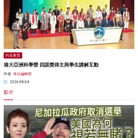
灼見教育
港大亞洲科學營 四諾獎得主與學生講解互動
作者:
本社編輯部
2026-08-04
影片