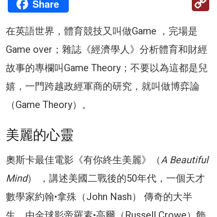
Share
Li
在英語世界，體育競技又叫做Game ，完場是
Game over；雜誌《經濟學人》分析體育和財經
故事的專欄叫Game Theory；不要以為這都是兒
嬉，一門跨越政經軍商的研究，就叫做博弈論
（Game Theory）。
美麗的心靈
奧斯卡最佳電影《有你終生美麗》（
A Beautiful
Mind
） ，講述美國二戰後的50年代，一個天才
數學家約翰•拿殊（John Nash） 傳奇的大半
生，由金球影帝羅素•高爾（Russell Crowe）飾