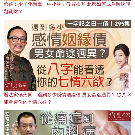
鄧飛：少子化衝擊「中小幼」教育根基 北都如何成為解決問
題關鍵？
曆法家侯天同：遇到多少感情姻緣債 男女命途迥異？ 從八字
能看透你的七情六欲？