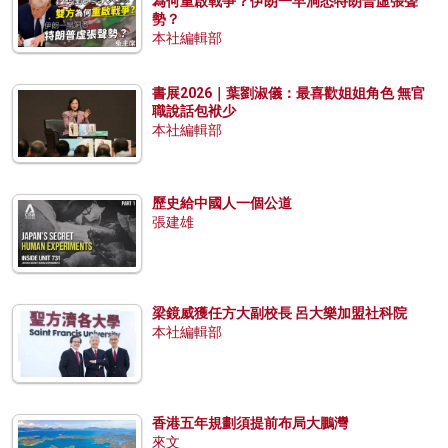
為何重啟戰爭？伊朗一早洞悉特朗普虛張聲
勢？
本社編輯部
書展2026｜葉劉淑儀：最喜歡姐姐角色 無官
職說話包袱少
本社編輯部
歷史給中國人一個公道
張建雄
梁鏡威獲任方大副校長 呂大樂加盟社科院
本社編輯部
香港五年規劃須提前布局大鵬灣
來文