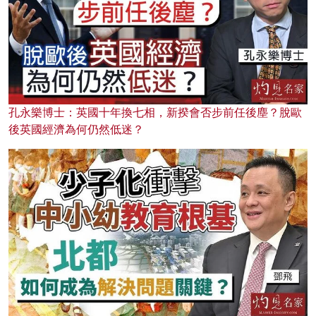
孔永樂博士：英國十年換七相，新揆會否步前任後塵？脫歐
後英國經濟為何仍然低迷？