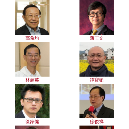
高希均
蔣匡文
林超英
譚寶碩
徐家健
徐俊祥