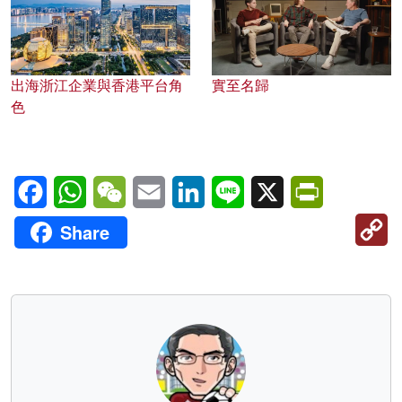
出海浙江企業與香港平台角
實至名歸
色
Facebook
WhatsApp
WeChat
Email
LinkedIn
Line
X
PrintFriendl
C
Share
Li