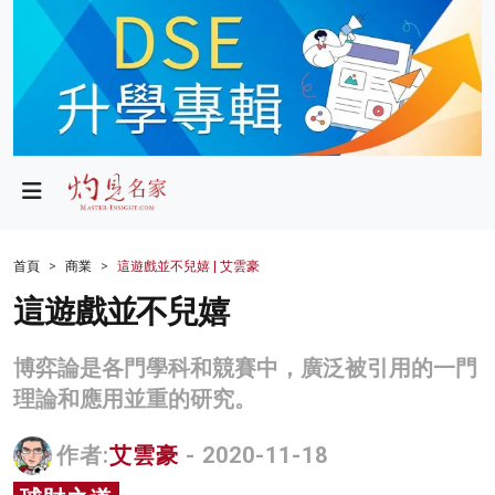
政局
教育
文化
財經
首頁
商業
這遊戲並不兒嬉 | 艾雲豪
生活
這遊戲並不兒嬉
健康
博弈論是各門學科和競賽中，廣泛被引用的一門
商業
理論和應用並重的研究。
科技
作者:
艾雲豪
- 2020-11-18
影片