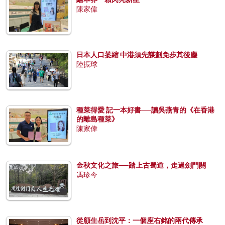
陳家偉
日本人口萎縮 中港須先謀劃免步其後塵
陸振球
種菜得愛 記一本好書──讀吳燕青的《在香港
的離島種菜》
陳家偉
金秋文化之旅──踏上古蜀道，走過劍門關
馮珍今
從顧生岳到沈平：一個座右銘的兩代傳承