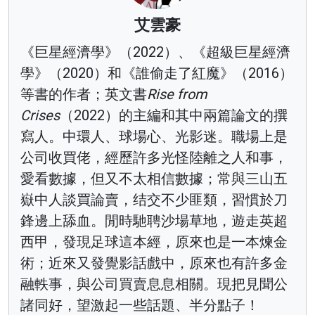
艾雲豪
《巨星經濟學》（2022）、《超級巨星經濟
學》（2020）和《誰偷走了紅魔》（2016）
等書的作者；英文書
Rise from
Crises
（2022）的主編和其中兩篇論文的撰
寫人。中環人、球場心、光影迷。職場上是
公司收買佬，經歷許多光怪陸離之人和事，
愛看數據，但又不太相信數據；常與三山五
嶽中人談買論賣，结交不少匪類，習慣於刀
鋒邊上舔血。閒時馳聘沙場草地，遊走英超
西甲，發現足球這本經，原來也是一本煉金
術；近來又發覺影話戲中，原來也有許多金
融軼事，與公司買賣息息相關。現把見聞公
諸同好，望激起一些話題、半分點子！