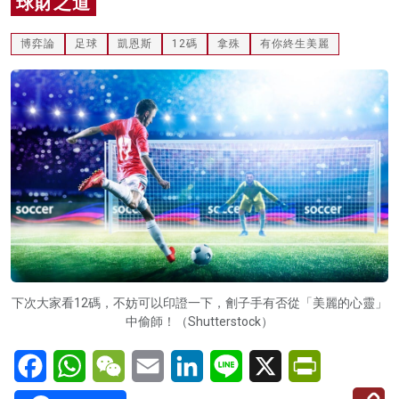
球財之道
名家榜
博弈論
足球
凱恩斯
12碼
拿殊
有你終生美麗
灼見活動
關於我們
下次大家看12碼，不妨可以印證一下，劊子手有否從「美麗的心靈」
中偷師！（Shutterstock）
Facebook
WhatsApp
WeChat
Email
LinkedIn
Line
X
PrintFriendl
C