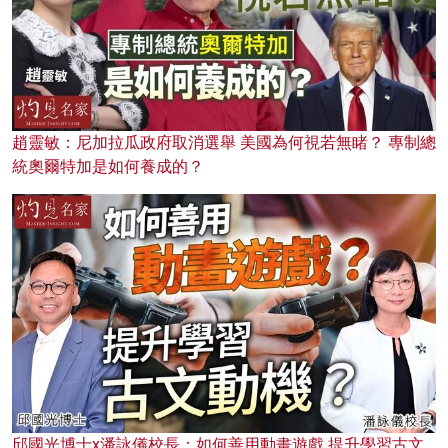
趙靈敏：尼加拉瓜政府取消選舉 美國為何視若無睹？ 專制總
統奧爾特加是如何養成的？
邱國光博士x潘詠儀校長：如何善用動畫遊戲 提升學習古文