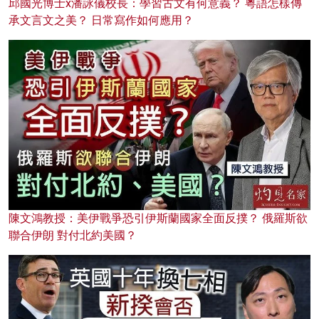
邱國光博士x潘詠儀校長：學習古文有何意義？ 粵語怎樣傳
承文言文之美？ 日常寫作如何應用？
陳文鴻教授：美伊戰爭恐引伊斯蘭國家全面反撲？ 俄羅斯欲
聯合伊朗 對付北約美國？