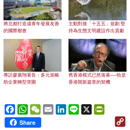
將北都打造成青年發展友善
主動對接「十五五」規劃 堅
的國際都會
持為生態文明建設作出貢獻
專訪廖廣翔署長：多元策略
舊香港模式已然落幕──恰是
助企業轉型突圍
香港開新篇章的契機
Facebook
WhatsApp
WeChat
Email
LinkedIn
Line
X
PrintFriendl
C
Share
Li