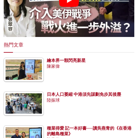
熱門文章
繪本界一顆閃亮新星
陳家偉
日本人口萎縮 中港須先謀劃免步其後塵
陸振球
種菜得愛 記一本好書──讀吳燕青的《在香港
的離島種菜》