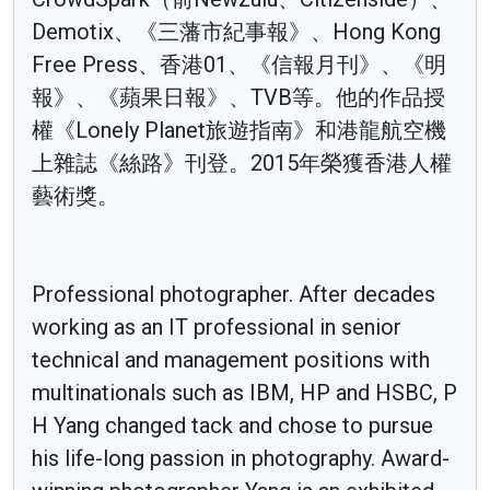
Demotix、《三藩市紀事報》、Hong Kong
Free Press、香港01、《信報月刊》、《明
報》、《蘋果日報》、TVB等。他的作品授
權《Lonely Planet旅遊指南》和港龍航空機
上雜誌《絲路》刊登。2015年榮獲香港人權
藝術獎。
Professional photographer. After decades
working as an IT professional in senior
technical and management positions with
multinationals such as IBM, HP and HSBC, P
H Yang changed tack and chose to pursue
his life-long passion in photography. Award-