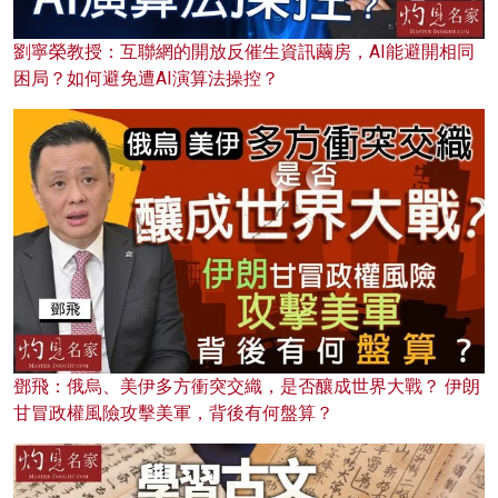
劉寧榮教授：互聯網的開放反催生資訊繭房，AI能避開相同
困局？如何避免遭AI演算法操控？
鄧飛：俄烏、美伊多方衝突交織，是否釀成世界大戰？ 伊朗
甘冒政權風險攻擊美軍，背後有何盤算？