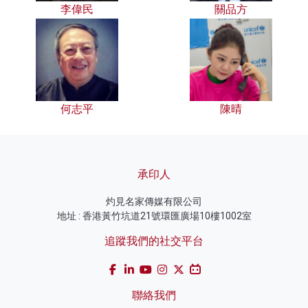
李偉民
關品方
何志平
陳晴
承印人
灼見名家傳媒有限公司
地址 : 香港黃竹坑道21號環匯廣場10樓1002室
追蹤我們的社交平台
聯絡我們