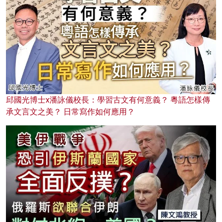
邱國光博士x潘詠儀校長：學習古文有何意義？ 粵語怎樣傳
承文言文之美？ 日常寫作如何應用？