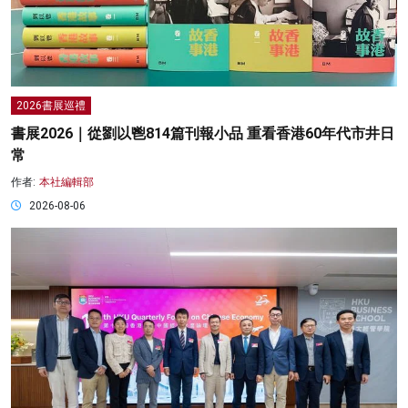
2026書展巡禮
書展2026｜從劉以鬯814篇刊報小品 重看香港60年代市井日
常
作者:
本社編輯部
2026-08-06