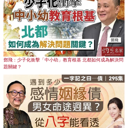
鄧飛：少子化衝擊「中小幼」教育根基 北都如何成為解決問
題關鍵？