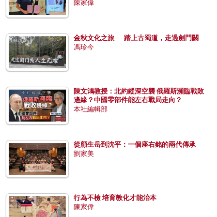
陳家偉
金秋文化之旅──踏上古蜀道，走過劍門關
馮珍今
陳文鴻教授：北約縱深空襲 俄羅斯瀕臨戰敗
邊緣？中國零部件能左右戰局走向？
本社編輯部
從顧生岳到沈平：一個座右銘的兩代傳承
劉家美
行為不檢 培育教化才能治本
陳家偉