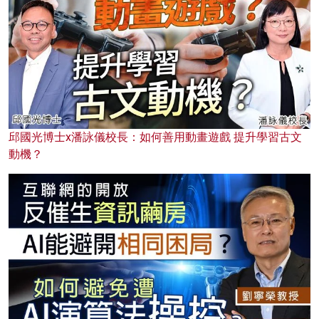
邱國光博士x潘詠儀校長：如何善用動畫遊戲 提升學習古文
動機？