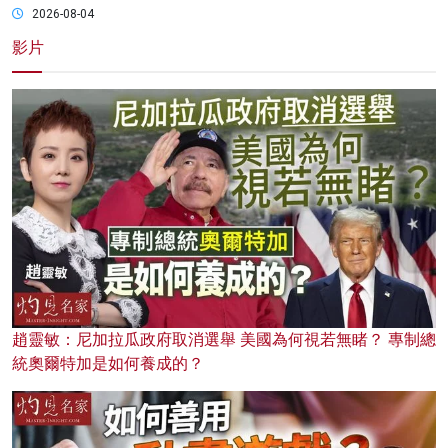
2026-08-04
影片
趙靈敏：尼加拉瓜政府取消選舉 美國為何視若無睹？ 專制總
統奧爾特加是如何養成的？