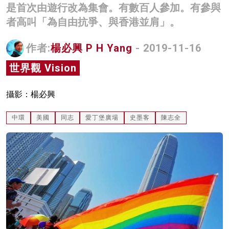
是首次由遊行改為集會。有數百人參加。有參與
名家榜
者高叫「為自由抗爭、與香港並肩」。
灼見活動
作者:
楊必興 P H Yang
- 2019-11-16
關於我們
世界觀 Vision
攝影：楊必興
中環
美國
同志
愛丁堡廣場
史墨客
陳志全