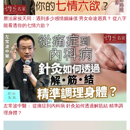
曆法家侯天同：遇到多少感情姻緣債 男女命途迥異？ 從八字
能看透你的七情六欲？
左常波中醫： 從痛症到內科病 針灸如何透過解筋結 精準調
理身體？