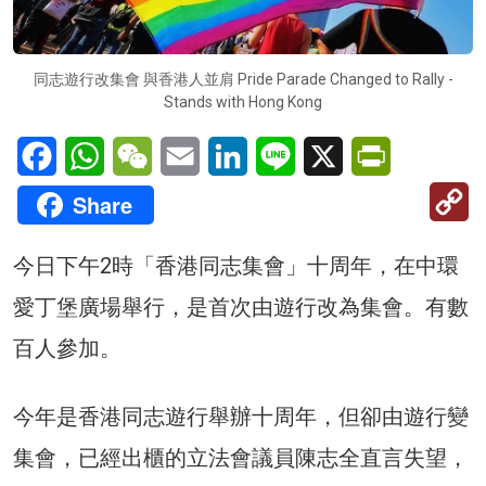
同志遊行改集會 與香港人並肩 Pride Parade Changed to Rally -
Stands with Hong Kong
Facebook
WhatsApp
WeChat
Email
LinkedIn
Line
X
PrintFriendl
C
Share
Li
今日下午2時「香港同志集會」十周年，在中環
愛丁堡廣場舉行，是首次由遊行改為集會。有數
百人參加。
今年是香港同志遊行舉辦十周年，但卻由遊行變
集會，已經出櫃的立法會議員陳志全直言失望，