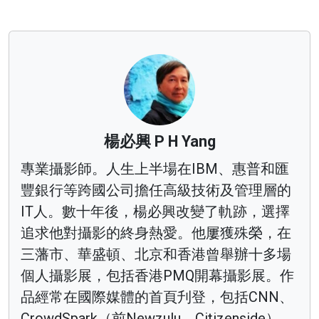
楊必興 P H Yang
專業攝影師。人生上半場在IBM、惠普和匯
豐銀行等跨國公司擔任高級技術及管理層的
IT人。數十年後，楊必興改變了軌跡，選擇
追求他對攝影的終身熱愛。他屢獲殊榮，在
三藩市、華盛頓、北京和香港曾舉辦十多場
個人攝影展，包括香港PMQ開幕攝影展。作
品經常在國際媒體的首頁刋登，包括CNN、
CrowdSpark（前Newzulu、Citizenside）、