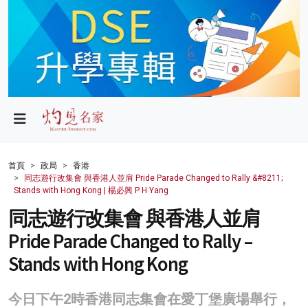
政局
教育
文化
財經
首頁
政局
香港
同志遊行改集會 與香港人並肩 Pride Parade Changed to Rally &#8211;
生活
Stands with Hong Kong | 楊必興 P H Yang
同志遊行改集會 與香港人並肩
健康
Pride Parade Changed to Rally –
商業
Stands with Hong Kong
科技
今日下午2時香港同志集會在愛丁堡廣場舉行，
影片