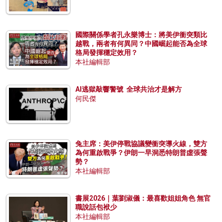
國際關係學者孔永樂博士：將美伊衝突類比
越戰，兩者有何異同？中國崛起能否為全球
格局發揮穩定效用？
本社編輯部
AI逃獄敲響警號 全球共治才是解方
何民傑
兔主席：美伊停戰協議變衝突導火線，雙方
為何重啟戰爭？伊朗一早洞悉特朗普虛張聲
勢？
本社編輯部
書展2026｜葉劉淑儀：最喜歡姐姐角色 無官
職說話包袱少
本社編輯部