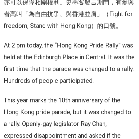
亦可以保障相關權利。史墨客發言期間，有參與
者高叫「為自由抗爭、與香港並肩」（Fight for
freedom, Stand with Hong Kong）的口號。
At 2 pm today, the “Hong Kong Pride Rally” was
held at the Edinburgh Place in Central. It was the
first time that the parade was changed to a rally.
Hundreds of people participated.
This year marks the 10th anniversary of the
Hong Kong pride parade, but it was changed to
a rally. Openly-gay legislator Ray Chan,
expressed disappointment and asked if the