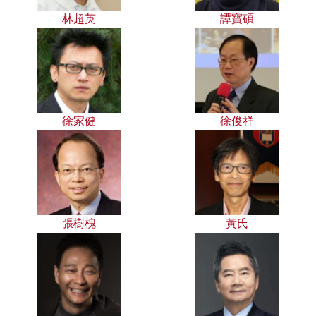
林超英
譚寶碩
徐家健
徐俊祥
張樹槐
黃氏