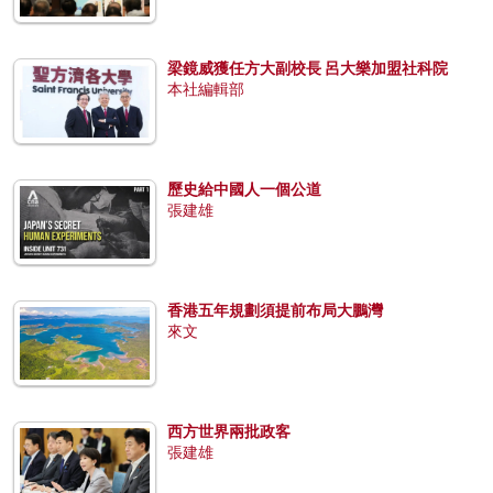
梁鏡威獲任方大副校長 呂大樂加盟社科院
本社編輯部
歷史給中國人一個公道
張建雄
香港五年規劃須提前布局大鵬灣
來文
西方世界兩批政客
張建雄