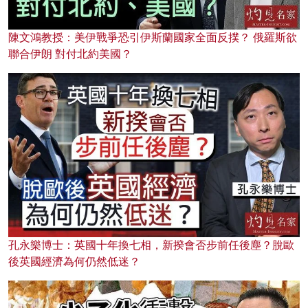
陳文鴻教授：美伊戰爭恐引伊斯蘭國家全面反撲？ 俄羅斯欲
聯合伊朗 對付北約美國？
孔永樂博士：英國十年換七相，新揆會否步前任後塵？脫歐
後英國經濟為何仍然低迷？