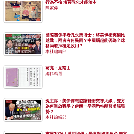
行為不檢 培育教化才能治本
陳家偉
國際關係學者孔永樂博士：將美伊衝突類比
越戰，兩者有何異同？中國崛起能否為全球
格局發揮穩定效用？
本社編輯部
葛亮：見南山
編輯精選
兔主席：美伊停戰協議變衝突導火線，雙方
為何重啟戰爭？伊朗一早洞悉特朗普虛張聲
勢？
本社編輯部
書展2026｜葉劉淑儀：最喜歡姐姐角色 無官