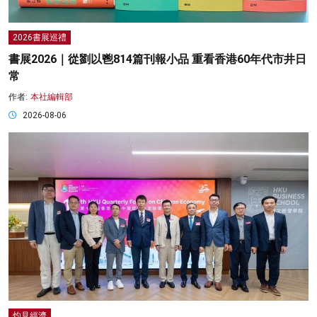
2026書展巡禮
書展2026｜從劉以鬯814篇刊報小品 重看香港60年代市井日
常
作者:
本社編輯部
2026-08-06
灼見經濟