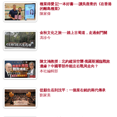
種菜得愛 記一本好書──讀吳燕青的《在香港
的離島種菜》
陳家偉
金秋文化之旅──踏上古蜀道，走過劍門關
馮珍今
陳文鴻教授：北約縱深空襲 俄羅斯瀕臨戰敗
邊緣？中國零部件能左右戰局走向？
本社編輯部
從顧生岳到沈平：一個座右銘的兩代傳承
劉家美