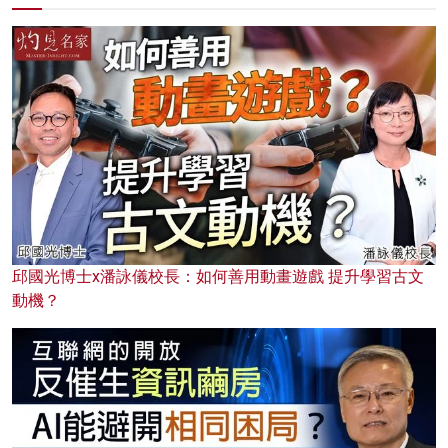
邱國光博士x潘詠儀校長：如何善用動畫遊戲 提升學習古文
動機？