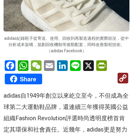
adidas紀錄鞋子從寄送、使用、回收到再製造過程的實際狀況，從中
分析成本架構，規劃回收機制等後勤配套，同時改善製程技術。
（adidas Facebook）
Facebook
WhatsApp
WeChat
Email
LinkedIn
Line
X
PrintFriendl
C
Share
Li
adidas自1949年創立以來屹立至今，不但成為全
球第二大運動鞋品牌，還連續三年獲得英國公益
組織Fashion Revolution評選時尚透明度榜首肯
定其環保和社會責任。近幾年，adidas更是努力