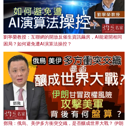
劉寧榮教授：互聯網的開放反催生資訊繭房，AI能避開相同
困局？如何避免遭AI演算法操控？
鄧飛：俄烏、美伊多方衝突交織，是否釀成世界大戰？ 伊朗