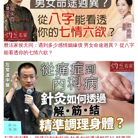
曆法家侯天同：遇到多少感情姻緣債 男女命途迥異？ 從八字
能看透你的七情六欲？