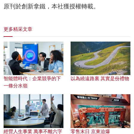
原刊於創新拿鐵，本社獲授權轉載。
更多精采文章
智能體時代：企業競爭的下
以為繞遠路裏 其實是份禮物
一條分水嶺
經營人生事業 萬事不離六字
零售末日 京東迫爆