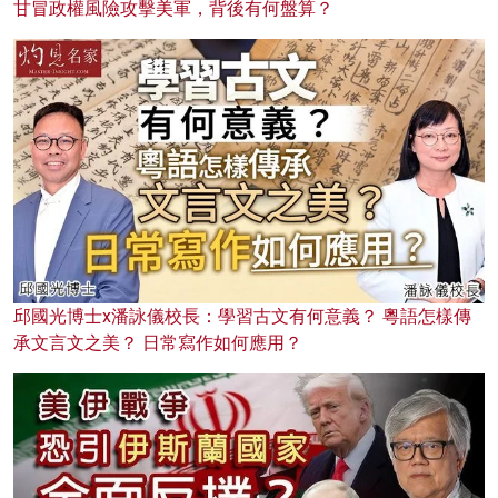
甘冒政權風險攻擊美軍，背後有何盤算？
邱國光博士x潘詠儀校長：學習古文有何意義？ 粵語怎樣傳
承文言文之美？ 日常寫作如何應用？