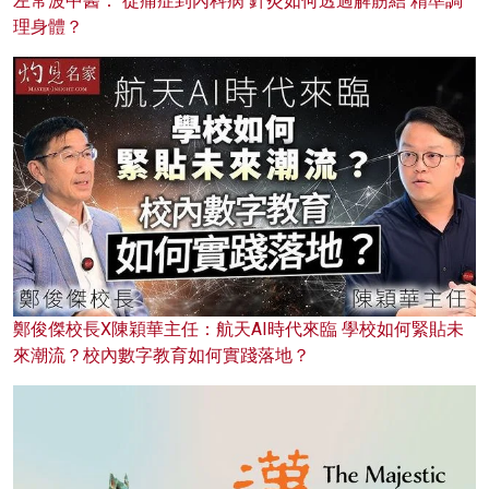
左常波中醫： 從痛症到內科病 針灸如何透過解筋結 精準調
理身體？
鄭俊傑校長X陳穎華主任：航天AI時代來臨 學校如何緊貼未
來潮流？校內數字教育如何實踐落地？