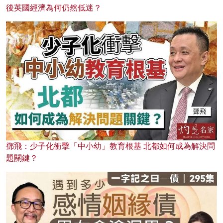
後英國經濟為何仍然低迷？
鄧飛：少子化衝擊「中小幼」教育根基 北都如何成為解決問
題關鍵？