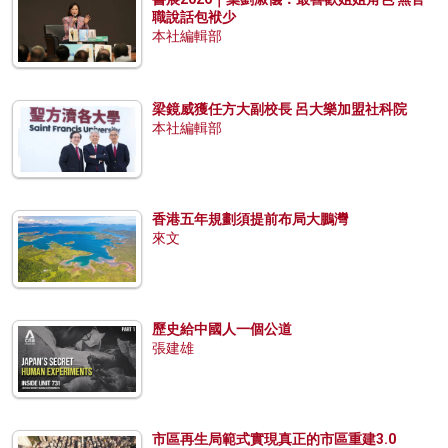
職說話包袱少
本社編輯部
梁鏡威獲任方大副校長 呂大樂加盟社科院
本社編輯部
香港五年規劃須提前布局大鵬灣
來文
歷史給中國人一個公道
張建雄
市區再生局範式實現真正的市區重建3.0