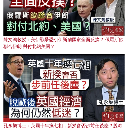
陳文鴻教授：美伊戰爭恐引伊斯蘭國家全面反撲？ 俄羅斯欲
聯合伊朗 對付北約美國？
孔永樂博士：英國十年換七相，新揆會否步前任後塵？脫歐