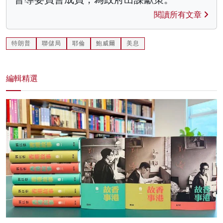
閱讀所有文章
特朗普
聯儲局
耶倫
鮑威爾
美息
編輯精選