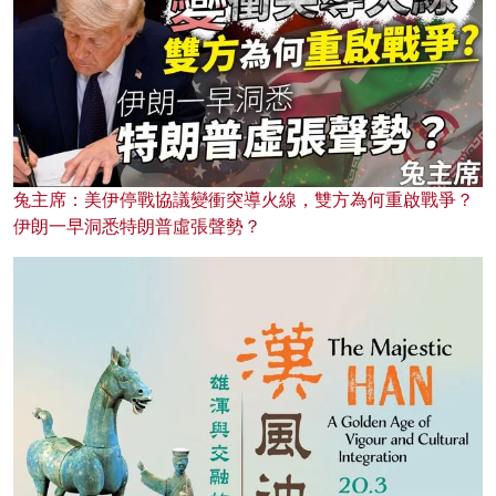
兔主席：美伊停戰協議變衝突導火線，雙方為何重啟戰爭？
伊朗一早洞悉特朗普虛張聲勢？