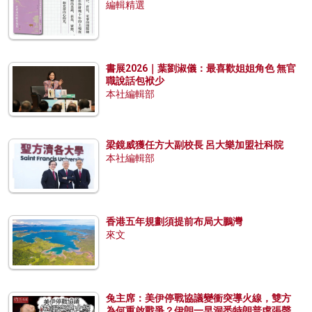
編輯精選
書展2026｜葉劉淑儀：最喜歡姐姐角色 無官
職說話包袱少
本社編輯部
梁鏡威獲任方大副校長 呂大樂加盟社科院
本社編輯部
香港五年規劃須提前布局大鵬灣
來文
兔主席：美伊停戰協議變衝突導火線，雙方
為何重啟戰爭？伊朗一早洞悉特朗普虛張聲