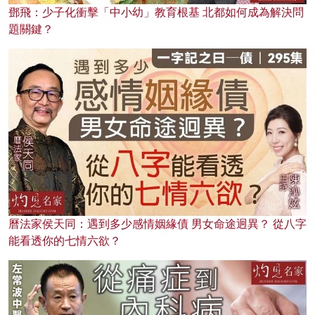
鄧飛：少子化衝擊「中小幼」教育根基 北都如何成為解決問
題關鍵？
曆法家侯天同：遇到多少感情姻緣債 男女命途迥異？ 從八字
能看透你的七情六欲？