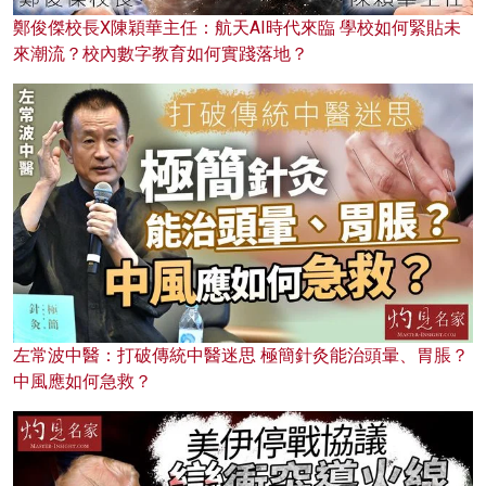
鄭俊傑校長X陳穎華主任：航天AI時代來臨 學校如何緊貼未
來潮流？校內數字教育如何實踐落地？
左常波中醫：打破傳統中醫迷思 極簡針灸能治頭暈、胃脹？
中風應如何急救？