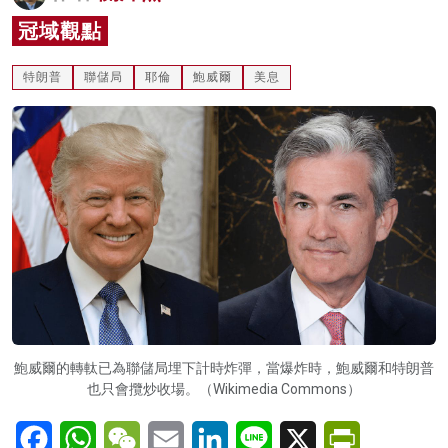
名家榜
冠域觀點
灼見活動
特朗普
聯儲局
耶倫
鮑威爾
美息
關於我們
鮑威爾的轉軚已為聯儲局埋下計時炸彈，當爆炸時，鮑威爾和特朗普
也只會攬炒收場。（Wikimedia Commons）
Facebook
WhatsApp
WeChat
Email
LinkedIn
Line
X
PrintFriendl