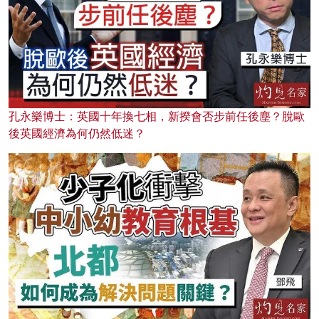
孔永樂博士：英國十年換七相，新揆會否步前任後塵？脫歐
後英國經濟為何仍然低迷？