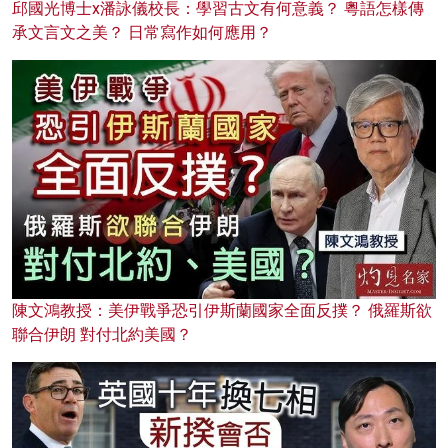
邱國光博士x潘詠儀校長：學習古文有何意義？ 粵語怎樣傳
承文言文之美？ 日常寫作如何應用？
陳文鴻教授：美伊戰爭恐引伊斯蘭國家全面反撲？ 俄羅斯欲
聯合伊朗 對付北約美國？