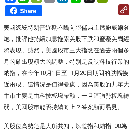
C
Share
Li
美國總統特朗普近期不斷向聯儲局主席鮑威爾發
炮，批評他持續加息拖累美股下跌和窒礙美國經
濟表現。誠然，美國股市三大指數在過去兩個多
月的確出現頗大的調整，特別是反映科技行業的
納指，在今年10月1日至11月20日期間的跌幅接
近兩成。這情況是值得憂慮，因為美股的九年大
牛市主要是由科技板塊帶動，一旦這強勢板塊轉
弱，美國股市能否持續向上？答案顯而易見。
美股位高勢危是人所共知，以道指和納指100為