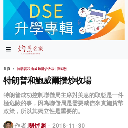
政局
教育
文化
財經
首頁
特朗普和鮑威爾攬炒收場 | 關焯照
生活
特朗普和鮑威爾攬炒收場
健康
特朗普成功控制聯儲局主席對美息的取態是一件
商業
極危險的事，因為聯儲局是需要威信來實施貨幣
政策，所以其獨立性是重要的。
科技
影片
作者:
關焯照
- 2018-11-30