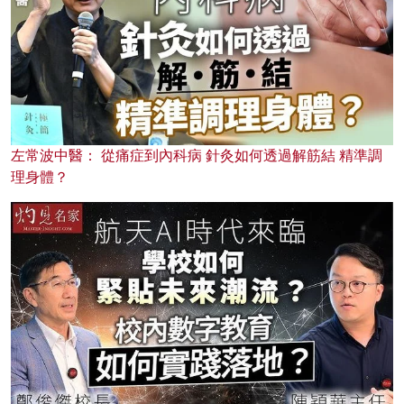
左常波中醫： 從痛症到內科病 針灸如何透過解筋結 精準調
理身體？