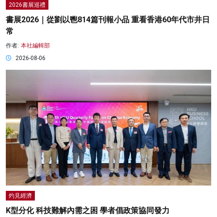
2026書展巡禮
書展2026｜從劉以鬯814篇刊報小品 重看香港60年代市井日
常
作者:
本社編輯部
2026-08-06
灼見經濟
K型分化 科技難解內需之困 學者倡政策協同發力