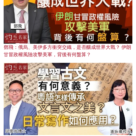
鄧飛：俄烏、美伊多方衝突交織，是否釀成世界大戰？ 伊朗
甘冒政權風險攻擊美軍，背後有何盤算？