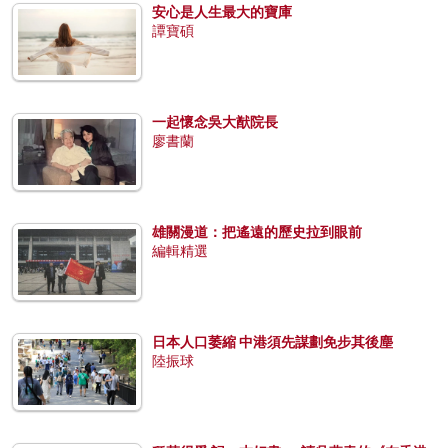
安心是人生最大的寶庫
譚寶碩
一起懷念吳大猷院長
廖書蘭
雄關漫道：把遙遠的歷史拉到眼前
編輯精選
日本人口萎縮 中港須先謀劃免步其後塵
陸振球