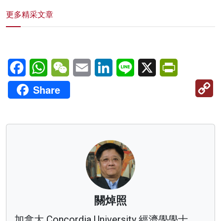
更多精采文章
Facebook
WhatsApp
WeChat
Email
LinkedIn
Line
X
PrintFriendl
C
Share
Li
關焯照
加拿大 Concordia University 經濟學學士、