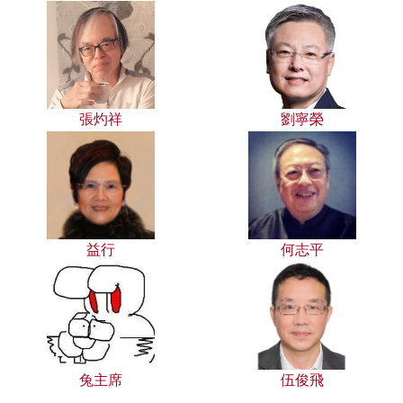
張灼祥
劉寧榮
益行
何志平
兔主席
伍俊飛