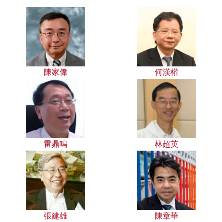
陳家偉
何漢權
雷鼎鳴
林超英
張建雄
陳章華