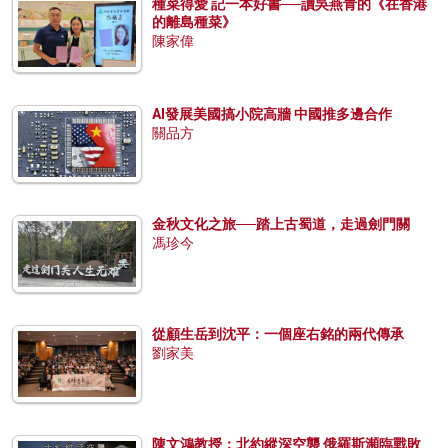
種菜得愛 記一本好書──讀吳燕青的《在香港
的離島種菜》
陳家偉
AI發展美國搞小院高牆 中國推多邊合作
關品方
金秋文化之旅──踏上古蜀道，走過劍門關
馮珍今
從顧生岳到沈平：一個座右銘的兩代傳承
劉家美
陳文鴻教授：北約縱深空襲 俄羅斯瀕臨戰敗