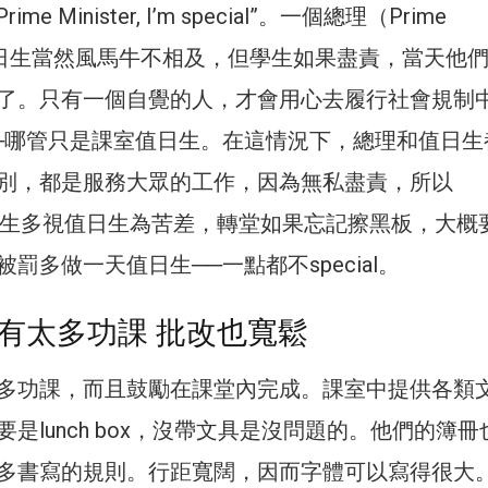
ime Minister, I’m special”。一個總理（Prime
）和值日生當然風馬牛不相及，但學生如果盡責，當天他
了。只有一個自覺的人，才會用心去履行社會規制
─哪管只是課室值日生。在這情況下，總理和值日生
別，都是服務大眾的工作，因為無私盡責，所以
香港學生多視值日生為苦差，轉堂如果忘記擦黑板，大概
罰多做一天值日生──一點都不special。
有太多功課 批改也寬鬆
多功課，而且鼓勵在課堂內完成。課室中提供各類
是lunch box，沒帶文具是沒問題的。他們的簿冊
多書寫的規則。行距寬闊，因而字體可以寫得很大