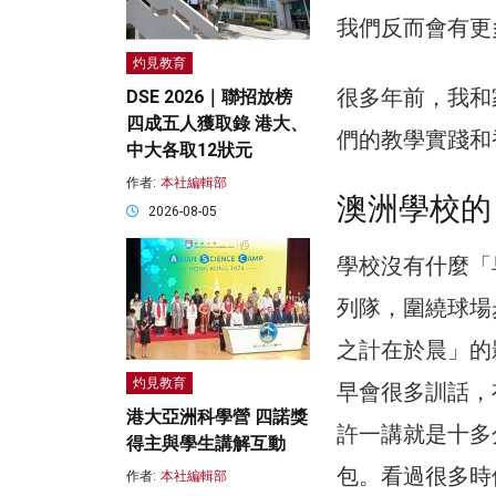
我們反而會有更
灼見教育
很多年前，我和
DSE 2026｜聯招放榜
四成五人獲取錄 港大、
們的教學實踐和
中大各取12狀元
作者:
本社編輯部
澳洲學校的「早
2026-08-05
學校沒有什麼「
列隊，圍繞球場
之計在於晨」的
灼見教育
早會很多訓話，
港大亞洲科學營 四諾獎
許一講就是十多
得主與學生講解互動
包。看過很多時
作者:
本社編輯部