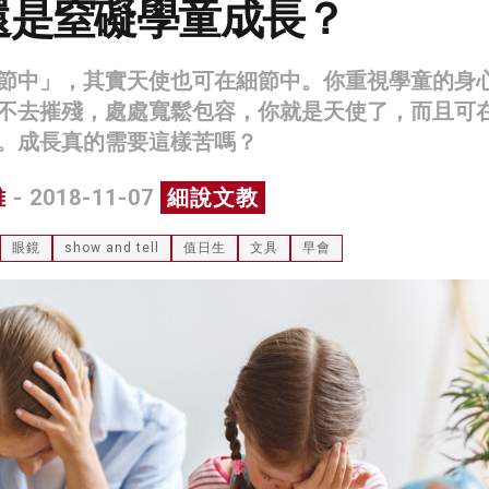
還是窒礙學童成長？
節中」，其實天使也可在細節中。你重視學童的身
不去摧殘，處處寬鬆包容，你就是天使了，而且可
。成長真的需要這樣苦嗎？
雄
- 2018-11-07
細說文教
眼鏡
show and tell
值日生
文具
早會