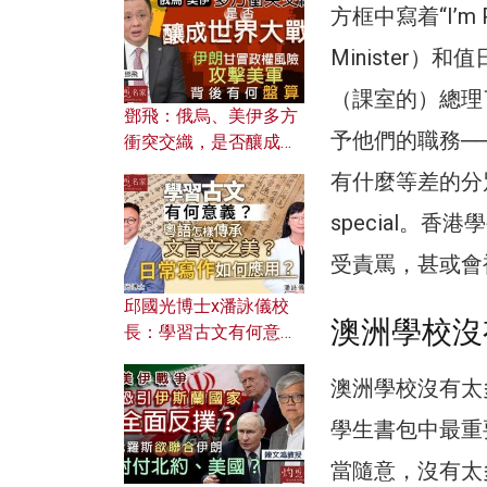
何避免遭AI演算法操
方框中寫着“I’m Pr
控？
Minister
（課室的）總理
鄧飛：俄烏、美伊多方
予他們的職務─
衝突交織，是否釀成世
界大戰？ 伊朗甘冒政權
有什麼等差的分
風險攻擊美軍，背後有
special。
何盤算？
受責罵，甚或會被
邱國光博士x潘詠儀校
澳洲學校沒
長：學習古文有何意
義？ 粵語怎樣傳承文言
文之美？ 日常寫作如何
澳洲學校沒有太
應用？
學生書包中最重要
當隨意，沒有太