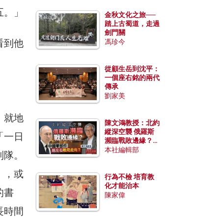
五。」
金秋文化之旅──
踏上古蜀道，走過
劍門關
看到他
馮珍今
從顧生岳到沈平：
一個座右銘的兩代
傳承
劉家美
，就地
陳文鴻教授：北約
縱深空襲 俄羅斯
「一日
瀕臨戰敗邊緣？中
國零部件能左右戰
本社編輯部
列隊。
局走向？
」，或
行為不檢 培育教
化才能治本
的書
陳家偉
長時間