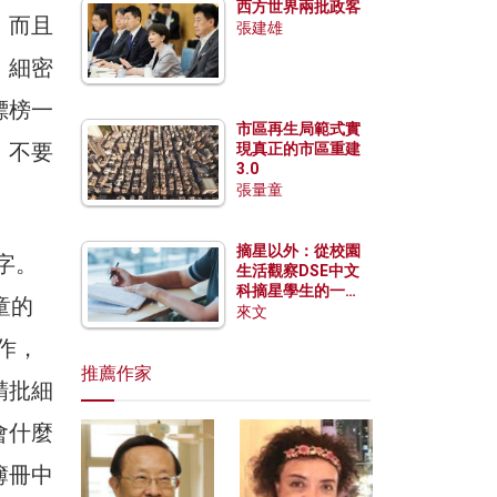
西方世界兩批政客
，而且
張建雄
。細密
標榜一
市區再生局範式實
，不要
現真正的市區重建
3.0
張量童
摘星以外：從校園
字。
生活觀察DSE中文
科摘星學生的一點
童的
特質
來文
習作，
推薦作家
精批細
會什麼
簿冊中