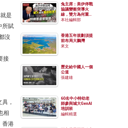
兔主席：美伊停戰
協議變衝突導火
們就是
線，雙方為何重啟
戰爭？伊朗一早洞
本社編輯部
悉特朗普虛張聲
中所賦
勢？
香港五年規劃須提
都沒
前布局大鵬灣
來文
要接
歷史給中國人一個
公道
張建雄
60名中小特幼老
文具，
師參與城大GenAI
培訓班
也相
編輯精選
。香港