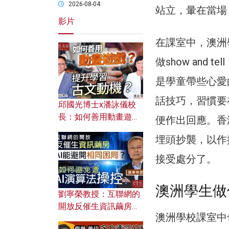
2026-08-04
站立，暈在當場
影片
在課室中，澳洲學
做show and
是學童帶些心愛
話技巧，習慣要
邱國光博士x潘詠儀校
長：如何善用動畫遊戲
便作出回應。香
提升學習古文動機？
埋頭抄襲，以作
接受處分了。
澳洲學生做
劉寧榮教授：互聯網的
開放反催生資訊繭房，
澳洲學校課室中
AI能避開相同困局？如