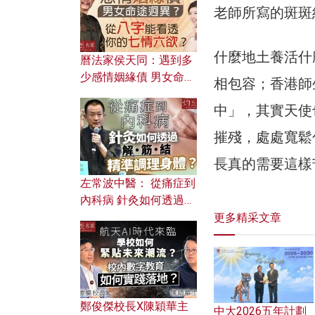
老師所寫的斑斑
什麼地土養活什麼
曆法家侯天同：遇到多
少感情姻緣債 男女命途
相包容；香港師
迥異？ 從八字能看透你
中」，其實天使
的七情六欲？
摧殘，處處寬鬆
長真的需要這樣
左常波中醫： 從痛症到
內科病 針灸如何透過解
筋結 精準調理身體？
更多精采文章
鄭俊傑校長X陳穎華主
中大2026五年計劃