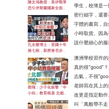
陳文鴻教授：美伊戰爭
學生，校簿是一
恐引伊斯蘭國家全面反
撲？ 俄羅斯欲聯合伊朗
密行細字，還要
對付北約美國？
字體的書寫，自
小時取貨。因為
說什麼細心的服
孔永樂博士：英國十年
換七相，新揆會否步前
任後塵？脫歐後英國經
澳洲學校習作的批
濟為何仍然低迷？
真的很”goo
志氣，不很“go
老師寫在其上的
鄧飛：少子化衝擊「中
小幼」教育根基 北都如
改更是指定動作
何成為解決問題關鍵？
叫「萬般帶不走