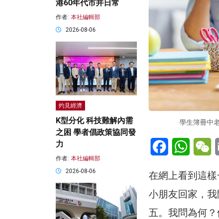
港60年代市井日常
作者:
本社編輯部
2026-08-06
灼見經濟
K型分化 科技難解內需
學生簿冊中老
之困 學者倡政策協同發
Facebook
WhatsA
W
力
作者:
本社編輯部
2026-08-06
在網上看到這樣
小朋友回家，我
五。我問為何？