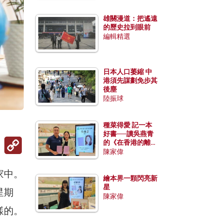
雄關漫道：把遙遠
的歷史拉到眼前
編輯精選
日本人口萎縮 中
港須先謀劃免步其
後塵
陸振球
種菜得愛 記一本
好書──讀吳燕青
Copy
的《在香港的離島
Link
種菜》
陳家偉
家中。
繪本界一顆閃亮新
星
星期
陳家偉
樣的。