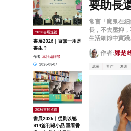
要助長
常言「魔鬼在細
長，不去壓抑，
2026書展巡禮
生活細節中實踐
書展2026｜百無一用是
書生？
作者:
鄭楚
作者:
本社編輯部
2026-08-07
成長
習作
澳洲
2026書展巡禮
書展2026｜從劉以鬯
814篇刊報小品 重看香