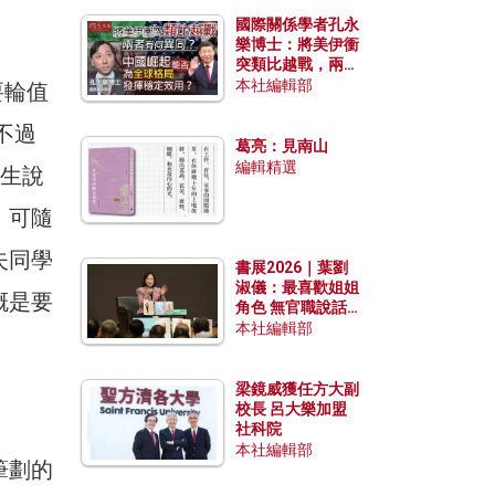
國際關係學者孔永
樂博士：將美伊衝
突類比越戰，兩者
有何異同？中國崛
本社編輯部
要輪值
起能否為全球格局
發揮穩定效用？
，不過
葛亮：見南山
編輯精選
學生說
，可隨
失同學
書展2026｜葉劉
淑儀：最喜歡姐姐
概是要
角色 無官職說話
包袱少
本社編輯部
梁鏡威獲任方大副
校長 呂大樂加盟
社科院
本社編輯部
筆劃的