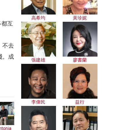
高希均
黃珍妮
多都互
，不去
踐。成
張建雄
廖書蘭
李偉民
益行
onia