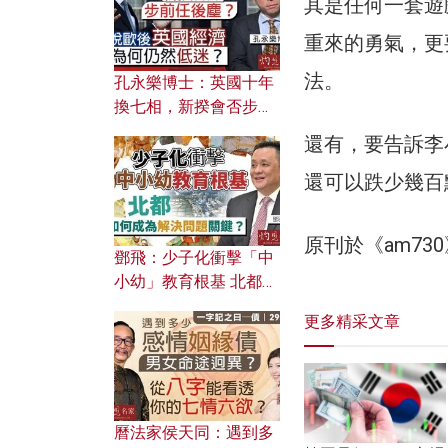
其是任何一套遊
重來的勇氣，更
法。
孔永樂博士：英國十年
換七相，新揆會否步前
任後塵？脫歐後英國經
還有，要告訴李
濟為何仍然低迷？
還可以跌少幾百
原刊於《am7
鄧飛：少子化衝擊「中
小幼」教育根基 北都如
何成為解決問題關鍵？
更多精采文章
曆法家侯天同：遇到多