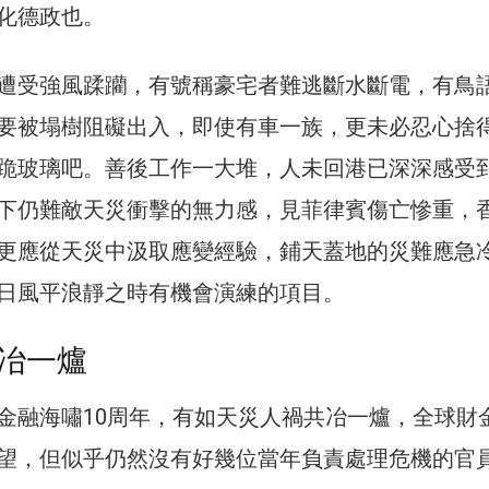
化德政也。
遭受強風蹂躪，有號稱豪宅者難逃斷水斷電，有鳥
要被塌樹阻礙出入，即使有車一族，更未必忍心捨
跪玻璃吧。善後工作一大堆，人未回港已深深感受
下仍難敵天災衝擊的無力感，見菲律賓傷亡慘重，
更應從天災中汲取應變經驗，鋪天蓋地的災難應急
日風平浪靜之時有機會演練的項目。
冶一爐
金融海嘯10周年，有如天災人禍共冶一爐，全球財
望，但似乎仍然沒有好幾位當年負責處理危機的官