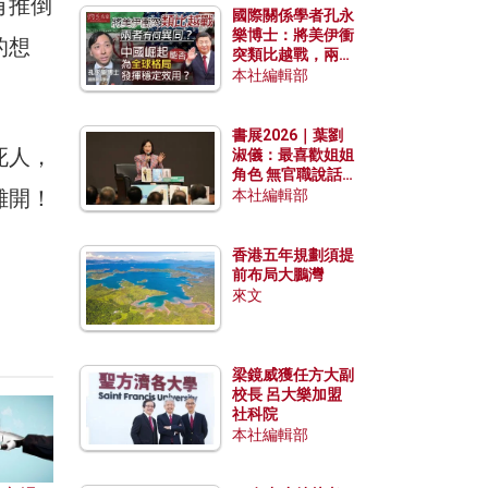
有推倒
國際關係學者孔永
樂博士：將美伊衝
的想
突類比越戰，兩者
有何異同？中國崛
本社編輯部
起能否為全球格局
發揮穩定效用？
書展2026｜葉劉
死人，
淑儀：最喜歡姐姐
角色 無官職說話
離開！
包袱少
本社編輯部
香港五年規劃須提
前布局大鵬灣
來文
梁鏡威獲任方大副
校長 呂大樂加盟
社科院
本社編輯部