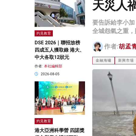
天災人
要告訴給李小加
全城怨氣之重，
灼見教育
DSE 2026｜聯招放榜
作者:
胡孟
四成五人獲取錄 港大、
中大各取12狀元
金融海嘯
新興市場
作者:
本社編輯部
2026-08-05
灼見教育
港大亞洲科學營 四諾獎