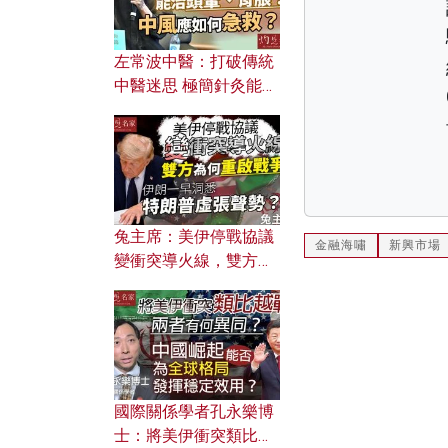
左常波中醫：打破傳統
中醫迷思 極簡針灸能治
頭暈、胃脹？中風應如
何急救？
兔主席：美伊停戰協議
金融海嘯
新興市場
變衝突導火線，雙方為
何重啟戰爭？伊朗一早
洞悉特朗普虛張聲勢？
國際關係學者孔永樂博
士：將美伊衝突類比越