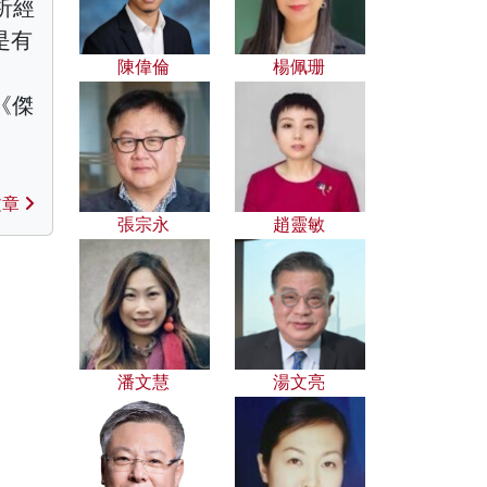
析經
是有
陳偉倫
楊佩珊
《傑
、
文章
張宗永
趙靈敏
潘文慧
湯文亮