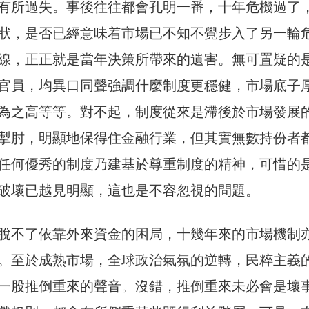
有所過失。事後往往都會孔明一番，十年危機過了
狀，是否已經意味着市場已不知不覺步入了另一輪
線，正正就是當年決策所帶來的遺害。無可置疑的
官員，均異口同聲強調什麼制度更穩健，市場底子
為之高等等。對不起，制度從來是滯後於市場發展
掣肘，明顯地保得住金融行業，但其實無數持份者
任何優秀的制度乃建基於尊重制度的精神，可惜的
破壞已越見明顯，這也是不容忽視的問題。
脫不了依靠外來資金的困局，十幾年來的市場機制
。至於成熟市場，全球政治氣氛的逆轉，民粹主義
一股推倒重來的聲音。沒錯，推倒重來未必會是壞