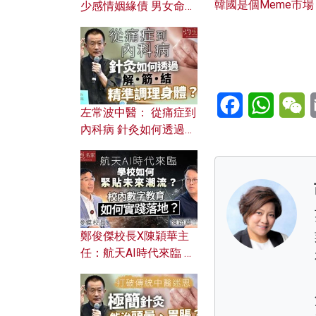
韓國是個Meme市場
少感情姻緣債 男女命途
迥異？ 從八字能看透你
的七情六欲？
Facebook
WhatsA
W
左常波中醫： 從痛症到
內科病 針灸如何透過解
筋結 精準調理身體？
鄭俊傑校長X陳穎華主
任：航天AI時代來臨 學
校如何緊貼未來潮流？
校內數字教育如何實踐
落地？