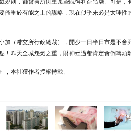
戲規則，都會有所側重某些既得利益階層。可是，
要倚重於有能之士的謀略，現在似乎未必是太理性
小加（港交所行政總裁），開少一日半日市是不會
點！昨天全城怨氣之重，財神經過都肯定會倒轉頭
30》，本社獲作者授權轉載。