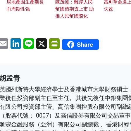
房地產因生產期長
陳茂波：離岸人民
當AI革命遇
而周期性強
幣國債期貨上市 助
失效
推人民幣國際化
pp
eChat
Email
LinkedIn
Line
X
PrintFriendly
Share
胡孟青
英國列斯特大學經濟學士及香港城市大學財務碩士
業後任投資部副主任至主任。其後先後任中銀集團
有限公司投資部主管、高信集團控股有限公司副總
（股票代號： 0007）及高信證券有限公司交易董
滙豐金融服務（亞洲）有限公司副總裁 、香港財經