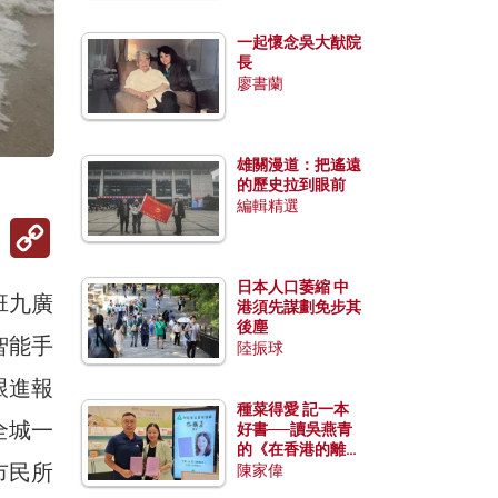
一起懷念吳大猷院
長
廖書蘭
雄關漫道：把遙遠
的歷史拉到眼前
編輯精選
Copy
Link
日本人口萎縮 中
班九廣
港須先謀劃免步其
後塵
智能手
陸振球
跟進報
種菜得愛 記一本
全城一
好書──讀吳燕青
的《在香港的離島
市民所
種菜》
陳家偉