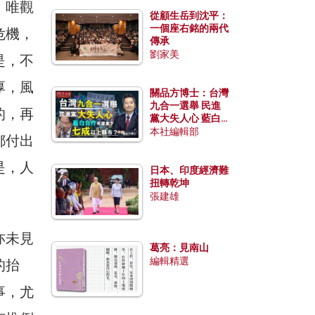
，唯觀
從顧生岳到沈平：
一個座右銘的兩代
危機，
傳承
劉家美
是，不
厚，風
關品方博士：台灣
九合一選舉 民進
的，再
黨大失人心 藍白
合作有望拿下七成
本社編輯部
都付出
以上縣市？
是，人
日本、印度經濟難
扭轉乾坤
張建雄
亦未見
葛亮：見南山
編輯精選
的抬
事，尤