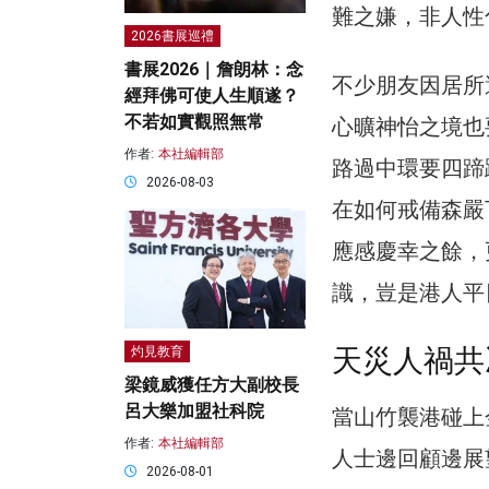
難之嫌，非人性
2026書展巡禮
書展2026｜詹朗林：念
不少朋友因居所
經拜佛可使人生順遂？
不若如實觀照無常
心曠神怡之境也
作者:
本社編輯部
路過中環要四蹄
2026-08-03
在如何戒備森嚴
應感慶幸之餘，
識，豈是港人平
天災人禍共
灼見教育
梁鏡威獲任方大副校長
呂大樂加盟社科院
當山竹襲港碰上
作者:
本社編輯部
人士邊回顧邊展
2026-08-01