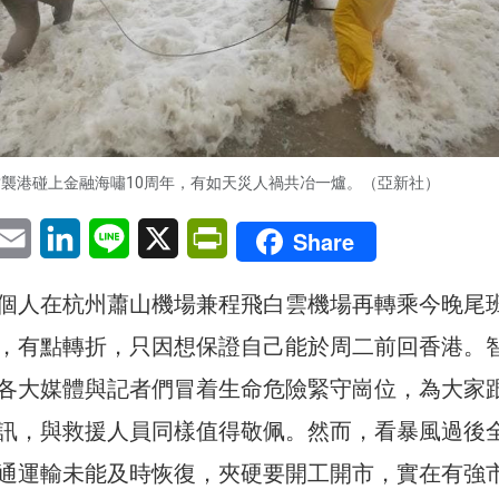
襲港碰上金融海嘯10周年，有如天災人禍共冶一爐。（亞新社）
pp
eChat
Email
LinkedIn
Line
X
PrintFriendly
Share
個人在杭州蕭山機場兼程飛白雲機場再轉乘今晚尾
，有點轉折，只因想保證自己能於周二前回香港。
各大媒體與記者們冒着生命危險緊守崗位，為大家
訊，與救援人員同樣值得敬佩。然而，看暴風過後
通運輸未能及時恢復，夾硬要開工開市，實在有強