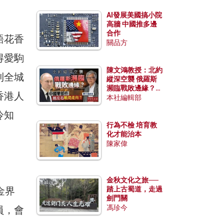
AI發展美國搞小院
高牆 中國推多邊
合作
語花香
關品方
得愛駒
陳文鴻教授：北約
到全城
縱深空襲 俄羅斯
瀕臨戰敗邊緣？中
香港人
國零部件能左右戰
本社編輯部
局走向？
冷知
行為不檢 培育教
化才能治本
陳家偉
金秋文化之旅──
金界
踏上古蜀道，走過
劍門關
馮珍今
員，會