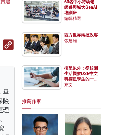
上市場
60名中小特幼老
師參與城大GenAI
培訓班
編輯精選
西方世界兩批政客
張建雄
Copy
Link
摘星以外：從校園
生活觀察DSE中文
科摘星學生的一點
特質
來文
，畢
保險
推薦作家
經理
事、
資