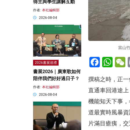
得主與學生講解互動
作者:
本社編輯部
2026-08-04
當山竹
Facebook
WhatsA
W
2026書展巡禮
書展2026｜廣東歌如何
撰稿之時，正一
陪伴我們好好過日子？
作者:
本社編輯部
直通車回港途上
2026-08-04
機能知天下事，
道最實時風暴資
片滿目瘡痍，交