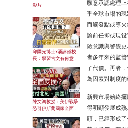
願意承認處理上
影片
乎全球市場的現
而觸發點或導火
論前任抑或現役
險意識與警覺更
邱國光博士x潘詠儀校
者多年來的監管
長：學習古文有何意
義？ 粵語怎樣傳承文言
了代價。再者，
文之美？ 日常寫作如何
為因素對制度的
應用？
新興市場始終擺
陳文鴻教授：美伊戰爭
得明顯發展成熟
恐引伊斯蘭國家全面反
撲？ 俄羅斯欲聯合伊朗
頭，已經形成了
對付北約美國？