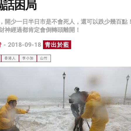
禍話困局
，開少一日半日市是不會死人，還可以跌少幾百點
財神經過都肯定會倒轉頭離開！
青
- 2018-09-18
青出於藍
香港人
李小加
山竹