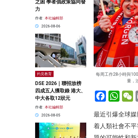
之困 學者倡政策協同發
力
作者:
本社編輯部
2026-08-06
每周工作28小時與1
灼見教育
量，涉
DSE 2026｜聯招放榜
四成五人獲取錄 港大、
Facebook
WhatsA
W
中大各取12狀元
作者:
本社編輯部
最近引爆全球媒
2026-08-05
着人類社會不平
題的可能性和新