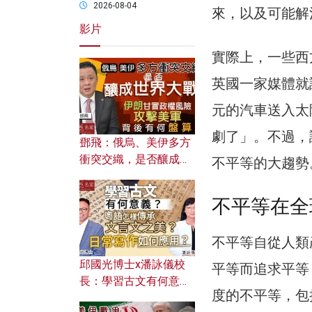
2026-08-04
來，以及可能解
影片
實際上，一些西
英國一家媒體就說
元的汽車送入太
劇了」。不過，
鄧飛：俄烏、美伊多方
衝突交織，是否釀成世
不平等的大趨勢
界大戰？ 伊朗甘冒政權
風險攻擊美軍，背後有
不平等在全
何盤算？
不平等自從人類
邱國光博士x潘詠儀校
平等而追求平等
長：學習古文有何意
度的不平等，包
義？ 粵語怎樣傳承文言