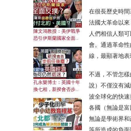
文之美？ 日常寫作如何
應用？
在很長歷史時間
法國大革命以來
陳文鴻教授：美伊戰爭
人們相信人類可
恐引伊斯蘭國家全面反
會。通過革命性
撲？ 俄羅斯欲聯合伊朗
對付北約美國？
線，最顯著地表
不過，不管怎樣
孔永樂博士：英國十年
說）不僅沒有減
換七相，新揆會否步前
波全球化的快速
任後塵？脫歐後英國經
濟為何仍然低迷？
各國（無論是富
無論是學術界和
等所造成的負面