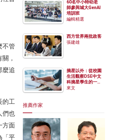
60名中小特幼老
師參與城大GenAI
培訓班
編輯精選
西方世界兩批政客
張建雄
麼不管
有關，
那麼追
摘星以外：從校園
生活觀察DSE中文
科摘星學生的一點
特質
來文
長的工
推薦作家
人們也
一方面
為「平