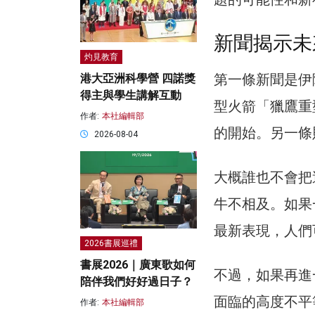
新聞揭示未
灼見教育
第一條新聞是伊隆
港大亞洲科學營 四諾獎
得主與學生講解互動
型火箭「獵鷹重
作者:
本社編輯部
的開始。另一條
2026-08-04
大概誰也不會把
牛不相及。如果
最新表現，人們
2026書展巡禮
書展2026｜廣東歌如何
不過，如果再進
陪伴我們好好過日子？
面臨的高度不平
作者:
本社編輯部