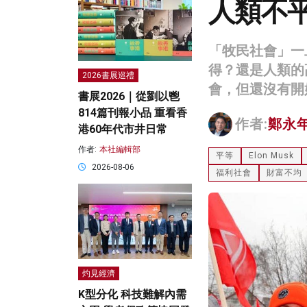
人類不
「牧民社會」一
得？還是人類的
2026書展巡禮
會，但還沒有開
書展2026｜從劉以鬯
814篇刊報小品 重看香
作者:
鄭永
港60年代市井日常
作者:
本社編輯部
平等
Elon Musk
2026-08-06
福利社會
財富不均
灼見經濟
K型分化 科技難解內需