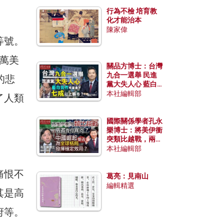
行為不檢 培育教
化才能治本
陳家偉
等號。
0萬美
關品方博士：台灣
九合一選舉 民進
的悲
黨大失人心 藍白
合作有望拿下七成
本社編輯部
了人類
以上縣市？
國際關係學者孔永
樂博士：將美伊衝
突類比越戰，兩者
有何異同？中國崛
本社編輯部
起能否為全球格局
發揮穩定效用？
痛恨不
葛亮：見南山
編輯精選
其是高
府等。