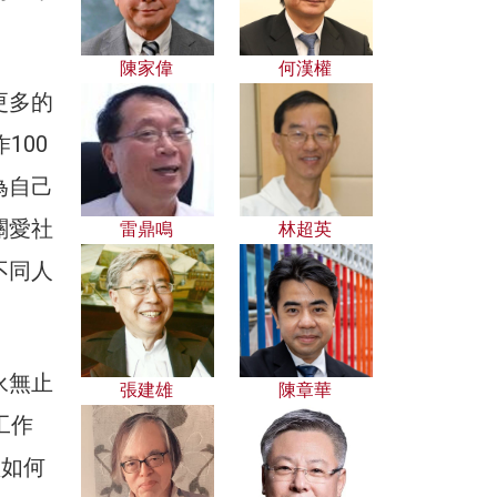
陳家偉
何漢權
更多的
100
為自己
關愛社
雷鼎鳴
林超英
不同人
永無止
張建雄
陳章華
工作
體如何