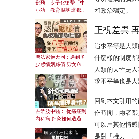
鄧飛：少子化衝擊「中
和政治穩定。
小幼」教育根基 北都如
何成為解決問題關鍵？
正視差異 
追求平等是人類
什麼樣的制度都
曆法家侯天同：遇到多
少感情姻緣債 男女命途
人類的天性是人
迥異？ 從八字能看透你
的七情六欲？
求不平等也是人
回到本文引用的
左常波中醫： 從痛症到
作時間，兩者都
內科病 針灸如何透過解
可以用其他情感
筋結 精準調理身體？
是對「權力」、