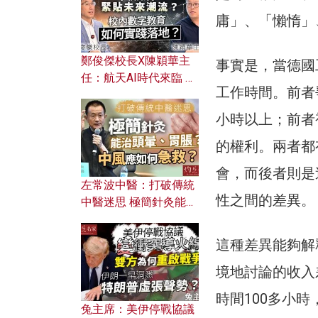
庸」、「懶惰」
鄭俊傑校長X陳穎華主
事實是，當德國
任：航天AI時代來臨 學
工作時間。前者
校如何緊貼未來潮流？
校內數字教育如何實踐
小時以上；前者
落地？
的權利。兩者都
會，而後者則是
左常波中醫：打破傳統
性之間的差異。
中醫迷思 極簡針灸能治
頭暈、胃脹？中風應如
何急救？
這種差異能夠解
境地討論的收入
時間100多小
兔主席：美伊停戰協議