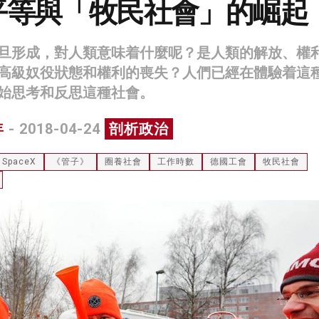
平等與「牧民社會」的崛起
旦形成，對人類意味着什麼呢？是人類的解放、權
高級奴役狀態和權利的喪失？人們已經在體驗着這
始思考和反思這種社會。
年
- 2018-04-24
剖析政治
SpaceX
《管子》
圈養社會
工作時數
德國工會
牧民社會