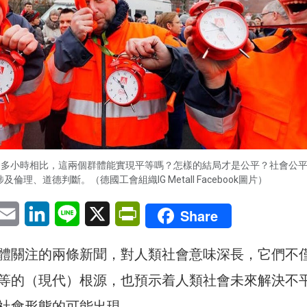
00多小時相比，這兩個群體能實現平等嗎？怎樣的結局才是公平？社會公
及倫理、道德判斷。（德國工會組織IG Metall Facebook圖片）
pp
eChat
Email
LinkedIn
Line
X
PrintFriendly
Share
體關注的兩條新聞，對人類社會意味深長，它們不
等的（現代）根源，也預示着人類社會未來解決不
社會形態的可能出現。