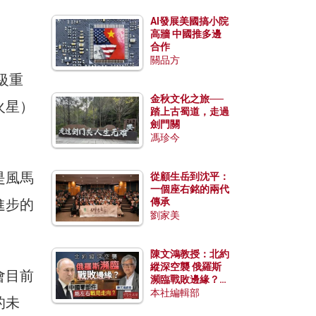
AI發展美國搞小院
高牆 中國推多邊
合作
關品方
超級重
金秋文化之旅──
火星）
踏上古蜀道，走過
劍門關
馮珍今
是風馬
從顧生岳到沈平：
一個座右銘的兩代
進步的
傳承
劉家美
陳文鴻教授：北約
縱深空襲 俄羅斯
會目前
瀕臨戰敗邊緣？中
國零部件能左右戰
本社編輯部
的未
局走向？