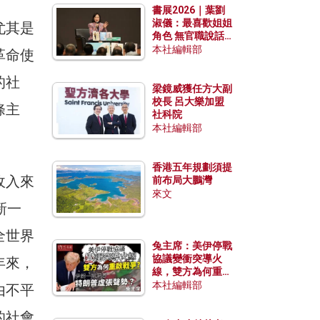
書展2026｜葉劉
淑儀：最喜歡姐姐
尤其是
角色 無官職說話
包袱少
本社編輯部
革命使
的社
梁鏡威獲任方大副
校長 呂大樂加盟
條主
社科院
本社編輯部
香港五年規劃須提
收入來
前布局大鵬灣
來文
新一
全世界
兔主席：美伊停戰
協議變衝突導火
年來，
線，雙方為何重啟
戰爭？伊朗一早洞
本社編輯部
由不平
悉特朗普虛張聲
勢？
的社會