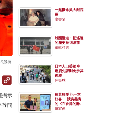
一起懷念吳大猷院
長
廖書蘭
雄關漫道：把遙遠
的歷史拉到眼前
編輯精選
平很難衡
日本人口萎縮 中
港須先謀劃免步其
後塵
Copy
陸振球
Link
僅揭示
種菜得愛 記一本
好書──讀吳燕青
的《在香港的離島
平等問
種菜》
陳家偉