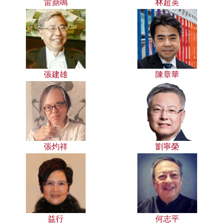
雷鼎鳴
林超英
張建雄
陳章華
張灼祥
劉寧榮
益行
何志平