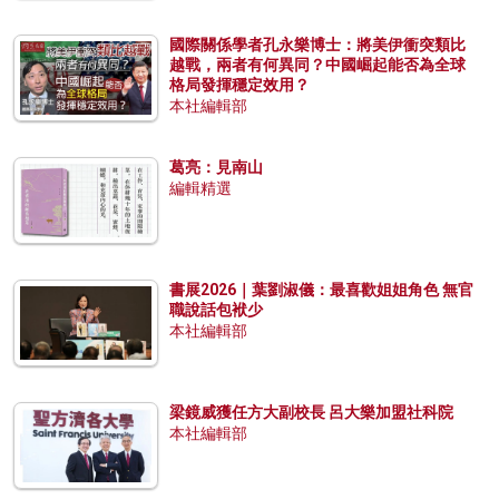
國際關係學者孔永樂博士：將美伊衝突類比
越戰，兩者有何異同？中國崛起能否為全球
格局發揮穩定效用？
本社編輯部
葛亮：見南山
編輯精選
書展2026｜葉劉淑儀：最喜歡姐姐角色 無官
職說話包袱少
本社編輯部
梁鏡威獲任方大副校長 呂大樂加盟社科院
本社編輯部