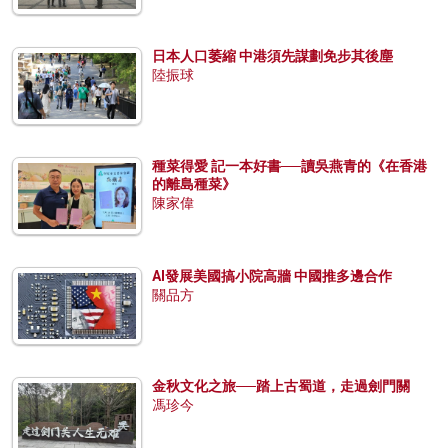
日本人口萎縮 中港須先謀劃免步其後塵
陸振球
種菜得愛 記一本好書──讀吳燕青的《在香港
的離島種菜》
陳家偉
AI發展美國搞小院高牆 中國推多邊合作
關品方
金秋文化之旅──踏上古蜀道，走過劍門關
馮珍今