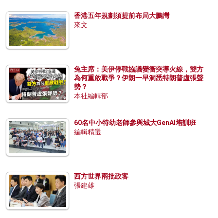
香港五年規劃須提前布局大鵬灣
來文
兔主席：美伊停戰協議變衝突導火線，雙方
為何重啟戰爭？伊朗一早洞悉特朗普虛張聲
勢？
本社編輯部
60名中小特幼老師參與城大GenAI培訓班
編輯精選
西方世界兩批政客
張建雄