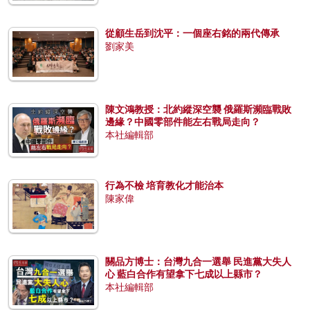
從顧生岳到沈平：一個座右銘的兩代傳承
劉家美
陳文鴻教授：北約縱深空襲 俄羅斯瀕臨戰敗
邊緣？中國零部件能左右戰局走向？
本社編輯部
行為不檢 培育教化才能治本
陳家偉
關品方博士：台灣九合一選舉 民進黨大失人
心 藍白合作有望拿下七成以上縣市？
本社編輯部