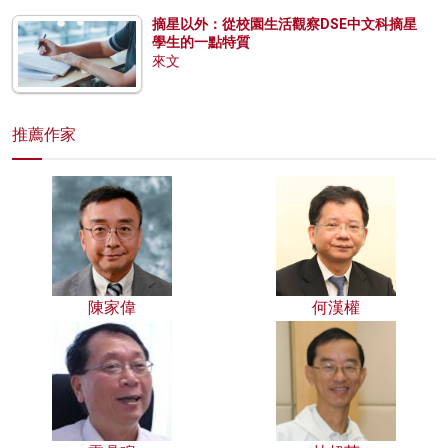
摘星以外：從校園生活觀察DSE中文科摘星
學生的一點特質
來文
推薦作家
陳家偉
何漢權