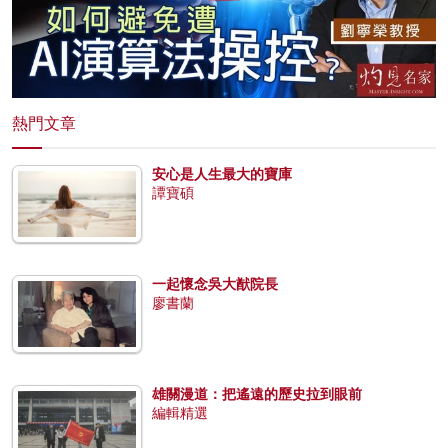
熱門文章
安心是人生最大的寶庫
譚寶碩
一起懷念吳大猷院長
廖書蘭
雄關漫道：把遙遠的歷史拉到眼前
編輯精選