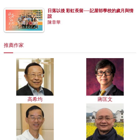
日落以後 彩虹長留──記屋邨學校的歲月與情
誼
陳章華
推薦作家
高希均
蔣匡文