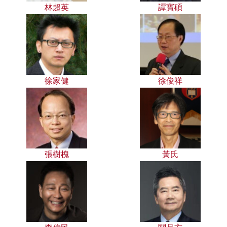
林超英
譚寶碩
徐家健
徐俊祥
張樹槐
黃氏