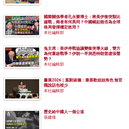
國際關係學者孔永樂博士：將美伊衝突類比
越戰，兩者有何異同？中國崛起能否為全球
格局發揮穩定效用？
本社編輯部
兔主席：美伊停戰協議變衝突導火線，雙方
為何重啟戰爭？伊朗一早洞悉特朗普虛張聲
勢？
本社編輯部
書展2026｜葉劉淑儀：最喜歡姐姐角色 無官
職說話包袱少
本社編輯部
歷史給中國人一個公道
張建雄