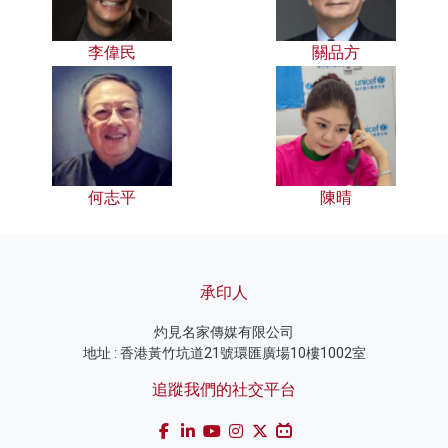
李偉民
關品方
何志平
陳晴
承印人
灼見名家傳媒有限公司
地址 : 香港黃竹坑道21號環匯廣場10樓1002室
追蹤我們的社交平台