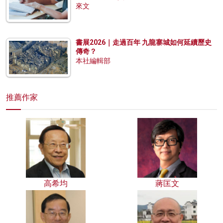
來文
書展2026｜走過百年 九龍寨城如何延續歷史
傳奇？
本社編輯部
推薦作家
高希均
蔣匡文