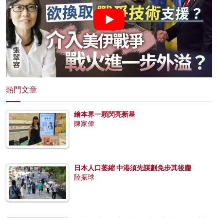
熱門文章
繪本界一顆閃亮新星
陳家偉
日本人口萎縮 中港須先謀劃免步其後塵
陸振球