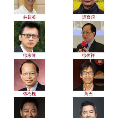
林超英
譚寶碩
徐家健
徐俊祥
張樹槐
黃氏