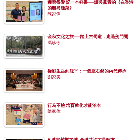
種菜得愛 記一本好書──讀吳燕青的《在香港
的離島種菜》
陳家偉
金秋文化之旅──踏上古蜀道，走過劍門關
馮珍今
從顧生岳到沈平：一個座右銘的兩代傳承
劉家美
行為不檢 培育教化才能治本
陳家偉
AI逃獄敲響警號 全球共治才是解方