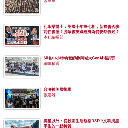
張量童
孔永樂博士：英國十年換七相，新揆會否步
前任後塵？脫歐後英國經濟為何仍然低迷？
本社編輯部
60名中小特幼老師參與城大GenAI培訓班
編輯精選
台灣被美國拖累
張建雄
摘星以外：從校園生活觀察DSE中文科摘星
學生的一點特質