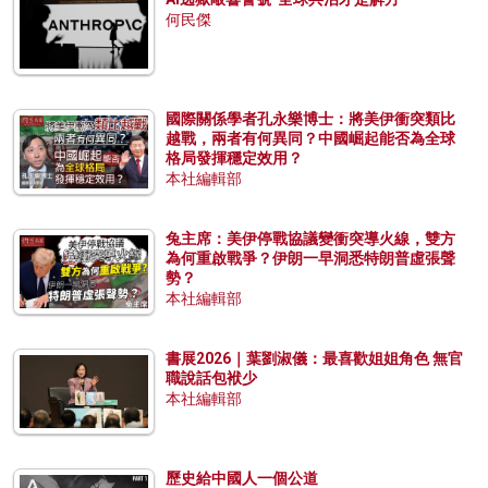
何民傑
國際關係學者孔永樂博士：將美伊衝突類比
越戰，兩者有何異同？中國崛起能否為全球
格局發揮穩定效用？
本社編輯部
兔主席：美伊停戰協議變衝突導火線，雙方
為何重啟戰爭？伊朗一早洞悉特朗普虛張聲
勢？
本社編輯部
書展2026｜葉劉淑儀：最喜歡姐姐角色 無官
職說話包袱少
本社編輯部
歷史給中國人一個公道