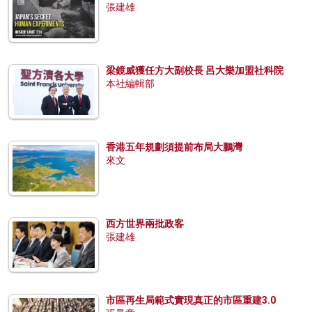
張建雄
梁鏡威獲任方大副校長 呂大樂加盟社科院
本社編輯部
香港五年規劃須提前布局大鵬灣
來文
西方世界兩批政客
張建雄
市區再生局範式實現真正的市區重建3.0