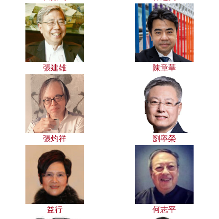
張建雄
陳章華
張灼祥
劉寧榮
益行
何志平