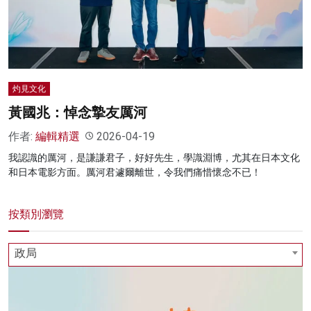
名家榜
灼見活動
關於我們
灼見文化
黃國兆：悼念摯友厲河
作者:
編輯精選
2026-04-19
我認識的厲河，是謙謙君子，好好先生，學識淵博，尤其在日本文化
和日本電影方面。厲河君遽爾離世，令我們痛惜懷念不已！
按類別瀏覽
政局