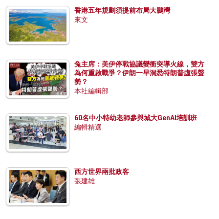
香港五年規劃須提前布局大鵬灣
來文
兔主席：美伊停戰協議變衝突導火線，雙方
為何重啟戰爭？伊朗一早洞悉特朗普虛張聲
勢？
本社編輯部
60名中小特幼老師參與城大GenAI培訓班
編輯精選
西方世界兩批政客
張建雄