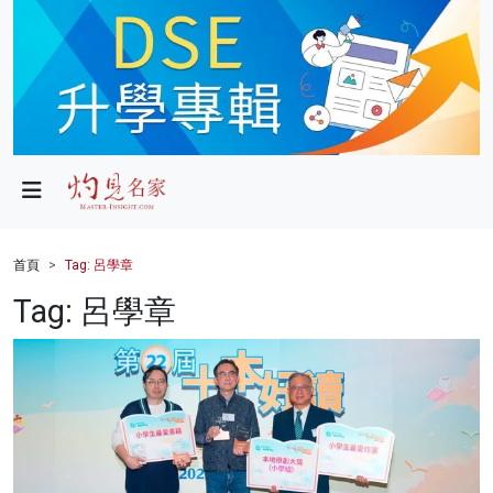
政局
教育
文化
財經
首頁
Tag: 呂學章
生活
Tag: 呂學章
健康
商業
科技
影片