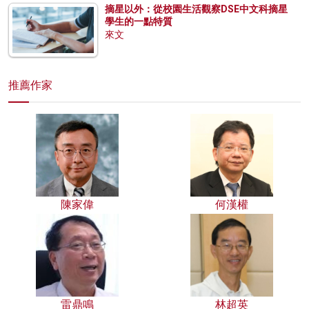
摘星以外：從校園生活觀察DSE中文科摘星
學生的一點特質
來文
推薦作家
陳家偉
何漢權
雷鼎鳴
林超英