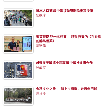
日本人口萎縮 中港須先謀劃免步其後塵
陸振球
種菜得愛 記一本好書──讀吳燕青的《在香港
的離島種菜》
陳家偉
AI發展美國搞小院高牆 中國推多邊合作
關品方
金秋文化之旅──踏上古蜀道，走過劍門關
馮珍今