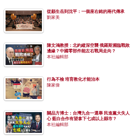
從顧生岳到沈平：一個座右銘的兩代傳承
劉家美
陳文鴻教授：北約縱深空襲 俄羅斯瀕臨戰敗
邊緣？中國零部件能左右戰局走向？
本社編輯部
行為不檢 培育教化才能治本
陳家偉
關品方博士：台灣九合一選舉 民進黨大失人
心 藍白合作有望拿下七成以上縣市？
本社編輯部