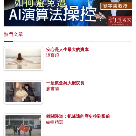
熱門文章
安心是人生最大的寶庫
譚寶碩
一起懷念吳大猷院長
廖書蘭
雄關漫道：把遙遠的歷史拉到眼前
編輯精選