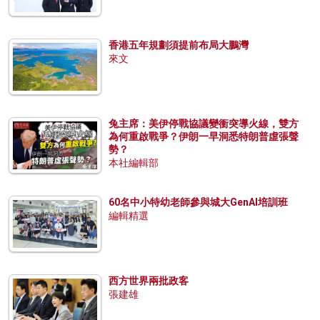
香港五年規劃須提前布局大鵬灣
來文
兔主席：美伊停戰協議變衝突導火線，雙方
為何重啟戰爭？伊朗一早洞悉特朗普虛張聲
勢？
本社編輯部
60名中小特幼老師參與城大GenAI培訓班
編輯精選
西方世界兩批政客
張建雄