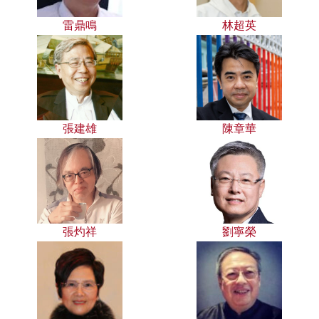
雷鼎鳴
林超英
張建雄
陳章華
張灼祥
劉寧榮