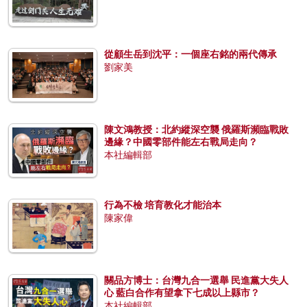
從顧生岳到沈平：一個座右銘的兩代傳承
劉家美
陳文鴻教授：北約縱深空襲 俄羅斯瀕臨戰敗
邊緣？中國零部件能左右戰局走向？
本社編輯部
行為不檢 培育教化才能治本
陳家偉
關品方博士：台灣九合一選舉 民進黨大失人
心 藍白合作有望拿下七成以上縣市？
本社編輯部