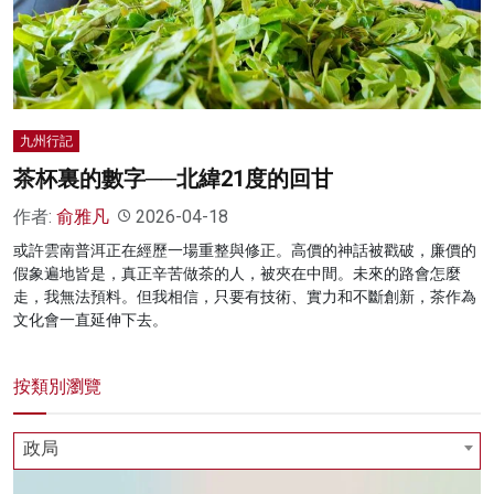
名家榜
灼見活動
關於我們
九州行記
茶杯裏的數字──北緯21度的回甘
作者:
俞雅凡
2026-04-18
或許雲南普洱正在經歷一場重整與修正。高價的神話被戳破，廉價的
假象遍地皆是，真正辛苦做茶的人，被夾在中間。未來的路會怎麼
走，我無法預料。但我相信，只要有技術、實力和不斷創新，茶作為
文化會一直延伸下去。
按類別瀏覽
政局