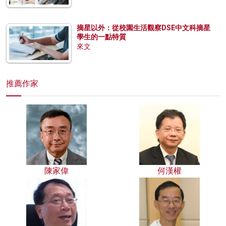
摘星以外：從校園生活觀察DSE中文科摘星
學生的一點特質
來文
推薦作家
陳家偉
何漢權