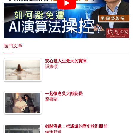
熱門文章
安心是人生最大的寶庫
譚寶碩
一起懷念吳大猷院長
廖書蘭
雄關漫道：把遙遠的歷史拉到眼前
編輯精選