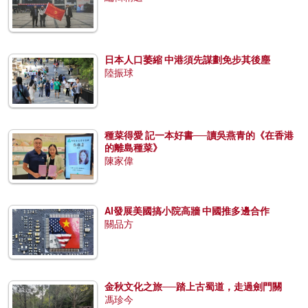
日本人口萎縮 中港須先謀劃免步其後塵
陸振球
種菜得愛 記一本好書──讀吳燕青的《在香港
的離島種菜》
陳家偉
AI發展美國搞小院高牆 中國推多邊合作
關品方
金秋文化之旅──踏上古蜀道，走過劍門關
馮珍今