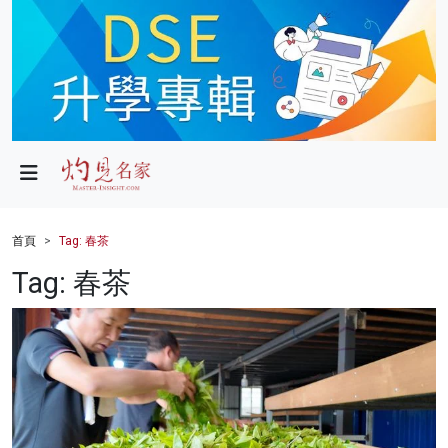
政局
教育
文化
財經
首頁
Tag: 春茶
生活
Tag: 春茶
健康
商業
科技
影片