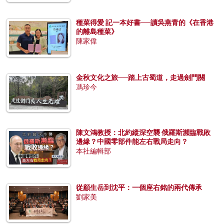
種菜得愛 記一本好書──讀吳燕青的《在香港
的離島種菜》
陳家偉
金秋文化之旅──踏上古蜀道，走過劍門關
馮珍今
陳文鴻教授：北約縱深空襲 俄羅斯瀕臨戰敗
邊緣？中國零部件能左右戰局走向？
本社編輯部
從顧生岳到沈平：一個座右銘的兩代傳承
劉家美