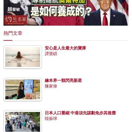
熱門文章
安心是人生最大的寶庫
譚寶碩
繪本界一顆閃亮新星
陳家偉
日本人口萎縮 中港須先謀劃免步其後塵
陸振球