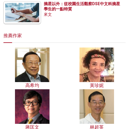
摘星以外：從校園生活觀察DSE中文科摘星
學生的一點特質
來文
推薦作家
高希均
黃珍妮
蔣匡文
林超英