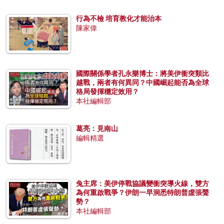
行為不檢 培育教化才能治本
陳家偉
國際關係學者孔永樂博士：將美伊衝突類比
越戰，兩者有何異同？中國崛起能否為全球
格局發揮穩定效用？
本社編輯部
葛亮：見南山
編輯精選
兔主席：美伊停戰協議變衝突導火線，雙方
為何重啟戰爭？伊朗一早洞悉特朗普虛張聲
勢？
本社編輯部