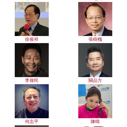
徐俊祥
張樹槐
李偉民
關品方
何志平
陳晴