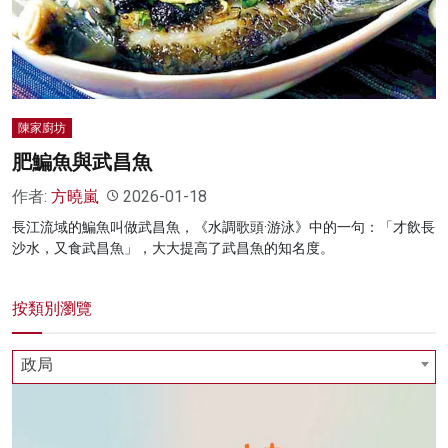
名家榜
灼見活動
關於我們
陳家廚坊
肥鯿魚與武昌魚
作者:
方曉嵐
2026-01-18
長江流域的鯿魚叫做武昌魚，《水調歌頭·游泳》中的一句：「才飲長
沙水，又食武昌魚」，大大提高了武昌魚的知名度。
按類別瀏覽
政局