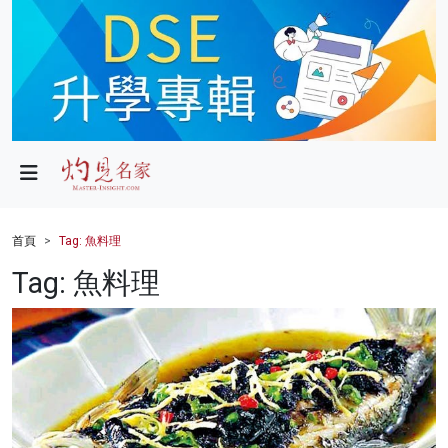
政局
教育
文化
財經
首頁
Tag: 魚料理
生活
Tag: 魚料理
健康
商業
科技
影片