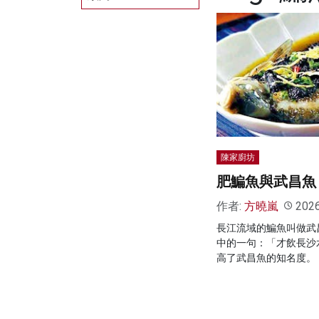
陳家廚坊
肥鯿魚與武昌魚
作者:
方曉嵐
202
長江流域的鯿魚叫做武
中的一句：「才飲長沙
高了武昌魚的知名度。