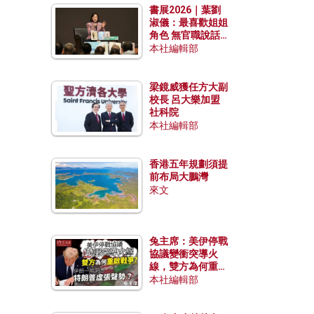
書展2026｜葉劉
淑儀：最喜歡姐姐
角色 無官職說話
包袱少
本社編輯部
梁鏡威獲任方大副
校長 呂大樂加盟
社科院
本社編輯部
香港五年規劃須提
前布局大鵬灣
來文
兔主席：美伊停戰
協議變衝突導火
線，雙方為何重啟
戰爭？伊朗一早洞
本社編輯部
悉特朗普虛張聲
勢？