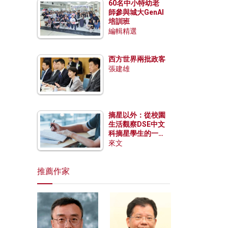
60名中小特幼老
師參與城大GenAI
培訓班
編輯精選
西方世界兩批政客
張建雄
摘星以外：從校園
生活觀察DSE中文
科摘星學生的一點
特質
來文
推薦作家