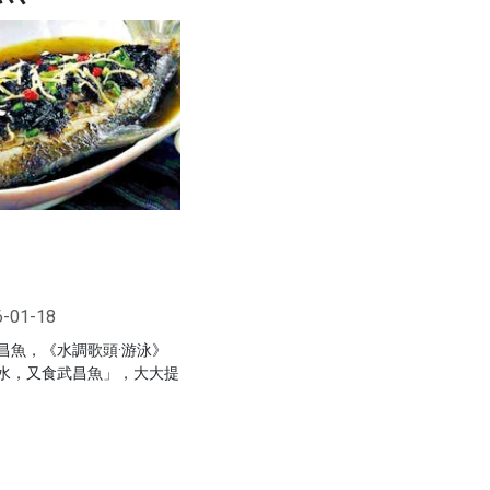
6-01-18
昌魚，《水調歌頭·游泳》
水，又食武昌魚」，大大提