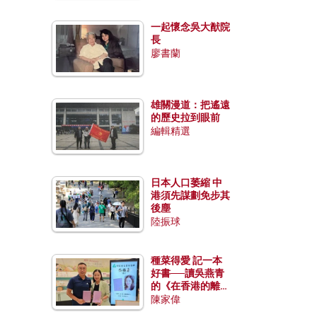
一起懷念吳大猷院
長
廖書蘭
雄關漫道：把遙遠
的歷史拉到眼前
編輯精選
日本人口萎縮 中
港須先謀劃免步其
後塵
陸振球
種菜得愛 記一本
好書──讀吳燕青
的《在香港的離島
種菜》
陳家偉