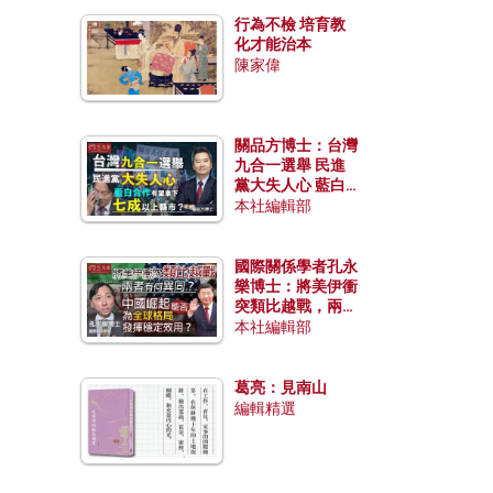
行為不檢 培育教
化才能治本
陳家偉
關品方博士：台灣
九合一選舉 民進
黨大失人心 藍白
合作有望拿下七成
本社編輯部
以上縣市？
國際關係學者孔永
樂博士：將美伊衝
突類比越戰，兩者
有何異同？中國崛
本社編輯部
起能否為全球格局
發揮穩定效用？
葛亮：見南山
編輯精選