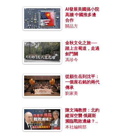
AI發展美國搞小院
高牆 中國推多邊
合作
關品方
金秋文化之旅──
踏上古蜀道，走過
劍門關
馮珍今
從顧生岳到沈平：
一個座右銘的兩代
傳承
劉家美
陳文鴻教授：北約
縱深空襲 俄羅斯
瀕臨戰敗邊緣？中
國零部件能左右戰
本社編輯部
局走向？