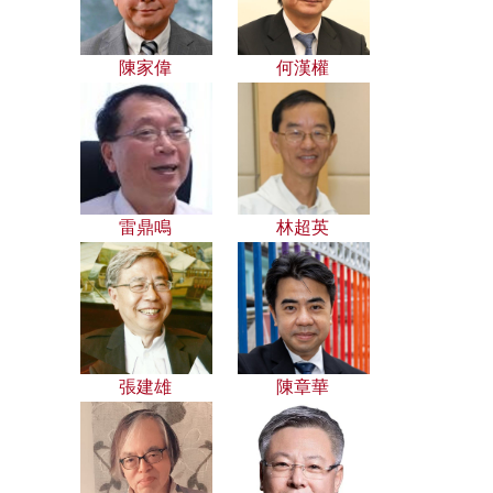
陳家偉
何漢權
雷鼎鳴
林超英
張建雄
陳章華