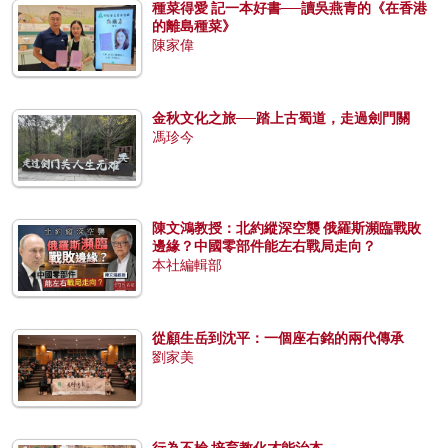
種菜得愛 記一本好書──讀吳燕青的《在香港
的離島種菜》
陳家偉
金秋文化之旅──踏上古蜀道，走過劍門關
馮珍今
陳文鴻教授：北約縱深空襲 俄羅斯瀕臨戰敗
邊緣？中國零部件能左右戰局走向？
本社編輯部
從顧生岳到沈平：一個座右銘的兩代傳承
劉家美
行為不檢 培育教化才能治本