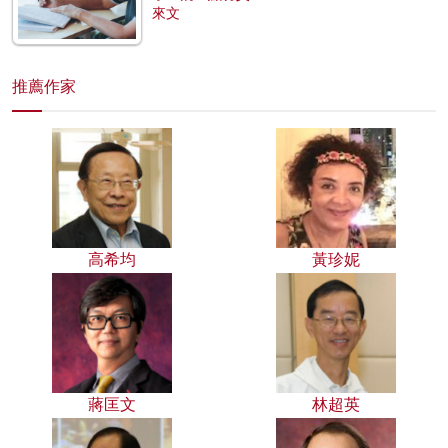
來文
推薦作家
高希均
黃珍妮
蔣匡文
林超英