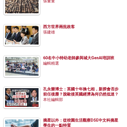
張量童
西方世界兩批政客
張建雄
60名中小特幼老師參與城大GenAI培訓班
編輯精選
孔永樂博士：英國十年換七相，新揆會否步
前任後塵？脫歐後英國經濟為何仍然低迷？
本社編輯部
摘星以外：從校園生活觀察DSE中文科摘星
學生的一點特質