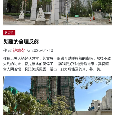
名家榜
灼見活動
關於我們
教育眼
災難的倫理反芻
作者:
許志榮
2026-01-10
種種天災人禍起伏無常，其實每一個還可以睡得着的夜晚，然後不致
失約的明天，都是無比的僥倖了──讓我們好好地覺醒過來，真切體
會人間苦惱，見證詭譎風雲，活出一點力所能及的真、善、美。