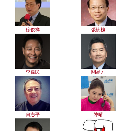
徐俊祥
張樹槐
李偉民
關品方
何志平
陳晴