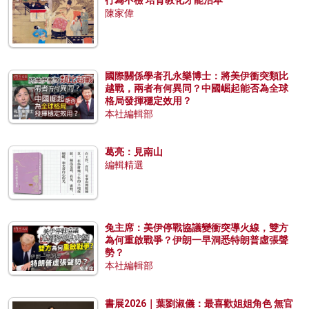
陳家偉
國際關係學者孔永樂博士：將美伊衝突類比
越戰，兩者有何異同？中國崛起能否為全球
格局發揮穩定效用？
本社編輯部
葛亮：見南山
編輯精選
兔主席：美伊停戰協議變衝突導火線，雙方
為何重啟戰爭？伊朗一早洞悉特朗普虛張聲
勢？
本社編輯部
書展2026｜葉劉淑儀：最喜歡姐姐角色 無官