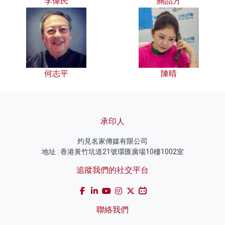
李偉民
關品方
何志平
陳晴
承印人
灼見名家傳媒有限公司
地址 : 香港黃竹坑道21號環匯廣場10樓1002室
追蹤我們的社交平台
聯絡我們