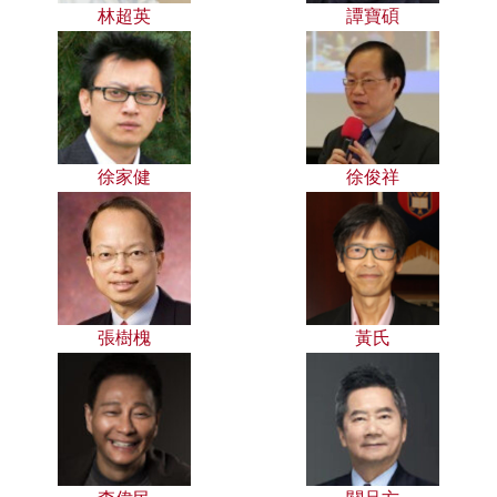
林超英
譚寶碩
徐家健
徐俊祥
張樹槐
黃氏