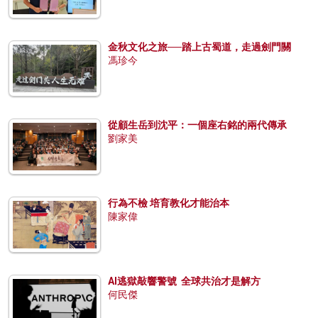
金秋文化之旅──踏上古蜀道，走過劍門關
馮珍今
從顧生岳到沈平：一個座右銘的兩代傳承
劉家美
行為不檢 培育教化才能治本
陳家偉
AI逃獄敲響警號 全球共治才是解方
何民傑