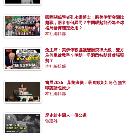
國際關係學者孔永樂博士：將美伊衝突類比
越戰，兩者有何異同？中國崛起能否為全球
格局發揮穩定效用？
本社編輯部
兔主席：美伊停戰協議變衝突導火線，雙方
為何重啟戰爭？伊朗一早洞悉特朗普虛張聲
勢？
本社編輯部
書展2026｜葉劉淑儀：最喜歡姐姐角色 無官
職說話包袱少
本社編輯部
歷史給中國人一個公道
張建雄