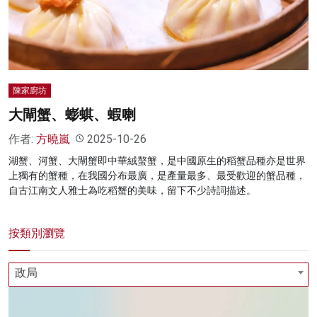
名家榜
灼見活動
關於我們
陳家廚坊
大閘蟹、蟛蜞、蝦喇
作者:
方曉嵐
2025-10-26
湖蟹、河蟹、大閘蟹即中華絨螯蟹，是中國原生的稻蟹品種亦是世界
上獨有的蟹種，在我國分布最廣，是產量最多、最受歡迎的蟹品種，
自古江南文人雅士為吃稻蟹的美味，留下不少詩詞描述。
按類別瀏覽
政局