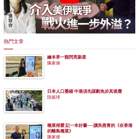
熱門文章
繪本界一顆閃亮新星
陳家偉
日本人口萎縮 中港須先謀劃免步其後塵
陸振球
種菜得愛 記一本好書──讀吳燕青的《在香港
的離島種菜》
陳家偉