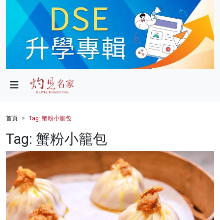
政局
教育
文化
財經
首頁
Tag: 蟹粉小籠包
生活
Tag: 蟹粉小籠包
健康
商業
科技
影片