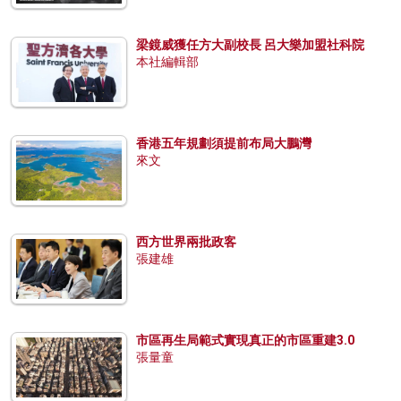
梁鏡威獲任方大副校長 呂大樂加盟社科院
本社編輯部
香港五年規劃須提前布局大鵬灣
來文
西方世界兩批政客
張建雄
市區再生局範式實現真正的市區重建3.0
張量童