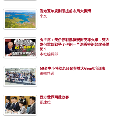
香港五年規劃須提前布局大鵬灣
來文
兔主席：美伊停戰協議變衝突導火線，雙方
為何重啟戰爭？伊朗一早洞悉特朗普虛張聲
勢？
本社編輯部
60名中小特幼老師參與城大GenAI培訓班
編輯精選
西方世界兩批政客
張建雄