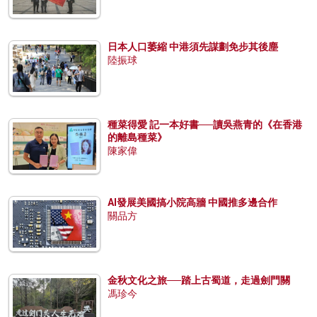
日本人口萎縮 中港須先謀劃免步其後塵
陸振球
種菜得愛 記一本好書──讀吳燕青的《在香港
的離島種菜》
陳家偉
AI發展美國搞小院高牆 中國推多邊合作
關品方
金秋文化之旅──踏上古蜀道，走過劍門關
馮珍今