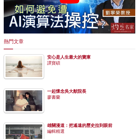
熱門文章
安心是人生最大的寶庫
譚寶碩
一起懷念吳大猷院長
廖書蘭
雄關漫道：把遙遠的歷史拉到眼前
編輯精選