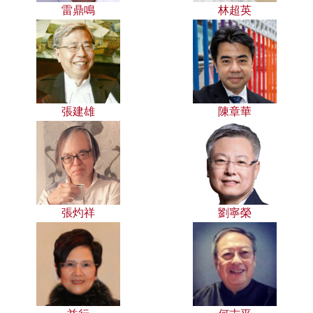
雷鼎鳴
林超英
張建雄
陳章華
張灼祥
劉寧榮