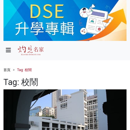
政局
教育
文化
財經
首頁
Tag: 校鬧
生活
Tag: 校鬧
健康
商業
科技
影片