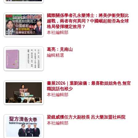
國際關係學者孔永樂博士：將美伊衝突類比
越戰，兩者有何異同？中國崛起能否為全球
格局發揮穩定效用？
本社編輯部
葛亮：見南山
編輯精選
書展2026｜葉劉淑儀：最喜歡姐姐角色 無官
職說話包袱少
本社編輯部
梁鏡威獲任方大副校長 呂大樂加盟社科院
本社編輯部