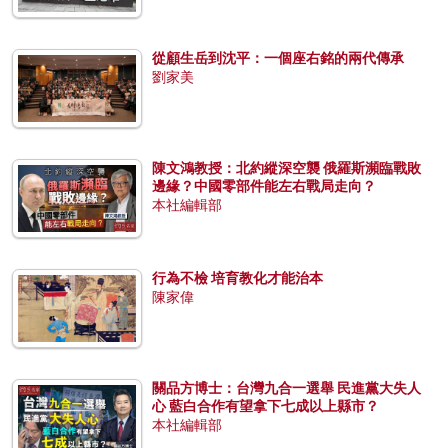
從顧生岳到沈平：一個座右銘的兩代傳承
劉家美
陳文鴻教授：北約縱深空襲 俄羅斯瀕臨戰敗
邊緣？中國零部件能左右戰局走向？
本社編輯部
行為不檢 培育教化才能治本
陳家偉
關品方博士：台灣九合一選舉 民進黨大失人
心 藍白合作有望拿下七成以上縣市？
本社編輯部