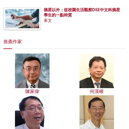
摘星以外：從校園生活觀察DSE中文科摘星
學生的一點特質
來文
推薦作家
陳家偉
何漢權