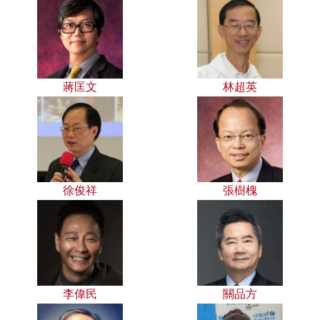
蔣匡文
林超英
徐俊祥
張樹槐
李偉民
關品方