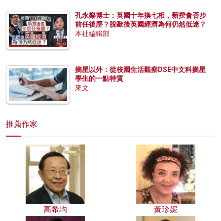
孔永樂博士：英國十年換七相，新揆會否步
前任後塵？脫歐後英國經濟為何仍然低迷？
本社編輯部
摘星以外：從校園生活觀察DSE中文科摘星
學生的一點特質
來文
推薦作家
高希均
黃珍妮