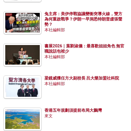
兔主席：美伊停戰協議變衝突導火線，雙方
為何重啟戰爭？伊朗一早洞悉特朗普虛張聲
勢？
本社編輯部
書展2026｜葉劉淑儀：最喜歡姐姐角色 無官
職說話包袱少
本社編輯部
梁鏡威獲任方大副校長 呂大樂加盟社科院
本社編輯部
香港五年規劃須提前布局大鵬灣
來文