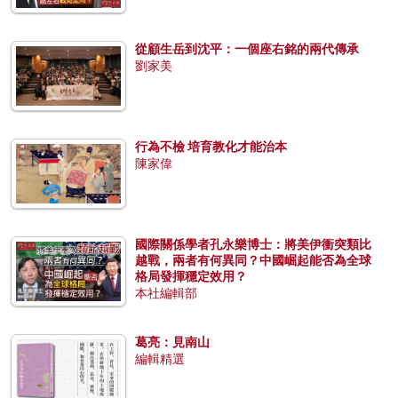
從顧生岳到沈平：一個座右銘的兩代傳承
劉家美
行為不檢 培育教化才能治本
陳家偉
國際關係學者孔永樂博士：將美伊衝突類比
越戰，兩者有何異同？中國崛起能否為全球
格局發揮穩定效用？
本社編輯部
葛亮：見南山
編輯精選