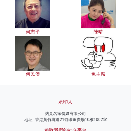
何志平
陳晴
何民傑
兔主席
承印人
灼見名家傳媒有限公司
地址 : 香港黃竹坑道21號環匯廣場10樓1002室
追蹤我們的社交平台