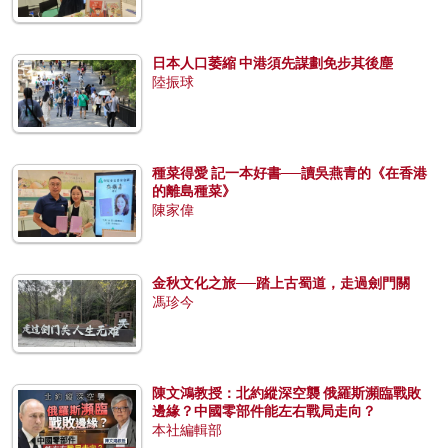
日本人口萎縮 中港須先謀劃免步其後塵
陸振球
種菜得愛 記一本好書──讀吳燕青的《在香港
的離島種菜》
陳家偉
金秋文化之旅──踏上古蜀道，走過劍門關
馮珍今
陳文鴻教授：北約縱深空襲 俄羅斯瀕臨戰敗
邊緣？中國零部件能左右戰局走向？
本社編輯部