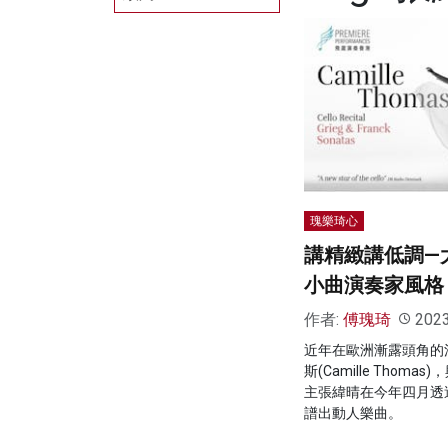
瑰樂琦心
講精緻講低調—
小曲演奏家風格
作者:
傅瑰琦
202
近年在歐洲漸露頭角的
斯(Camille Thom
主張緯晴在今年四月透
譜出動人樂曲。