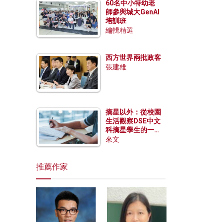
60名中小特幼老
師參與城大GenAI
培訓班
編輯精選
西方世界兩批政客
張建雄
摘星以外：從校園
生活觀察DSE中文
科摘星學生的一點
特質
來文
推薦作家