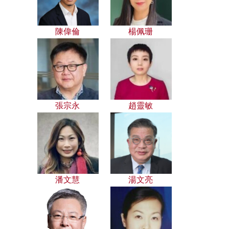
陳偉倫
楊佩珊
張宗永
趙靈敏
潘文慧
湯文亮