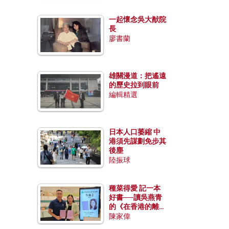
一起懷念吳大猷院
長
廖書蘭
雄關漫道：把遙遠
的歷史拉到眼前
編輯精選
日本人口萎縮 中
港須先謀劃免步其
後塵
陸振球
種菜得愛 記一本
好書──讀吳燕青
的《在香港的離島
種菜》
陳家偉