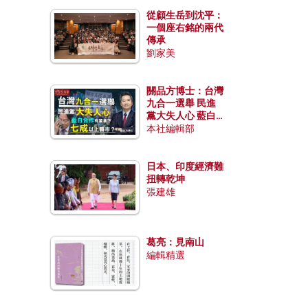
從顧生岳到沈平：
一個座右銘的兩代
傳承
劉家美
關品方博士：台灣
九合一選舉 民進
黨大失人心 藍白
合作有望拿下七成
本社編輯部
以上縣市？
日本、印度經濟難
扭轉乾坤
張建雄
葛亮：見南山
編輯精選