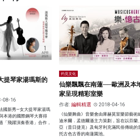
灼見文化
大提琴家湯瑪斯的
仙樂飄飄在南蓮──歐洲及本
家呈現精彩室樂
3-08-16
作者:
編輯精選
2018-04-16
法國新秀—女大提琴家湯瑪
《仙樂舞曲》音樂會由庫赫莫室樂節藝術
as)，與本港的國際鋼琴大賽得
迪米爾．孟德爾遜主力策劃，旨在以芬蘭
過「飛躍演奏香港」合作，
亞（昔日捷克）及匈牙利充滿民俗傳統的
托古色古香的南蓮園池。