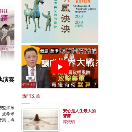
地演奏
熱門文章
總監弗拉
安心是人生最大的
、波希米
寶庫
音樂，襯
譚寶碩