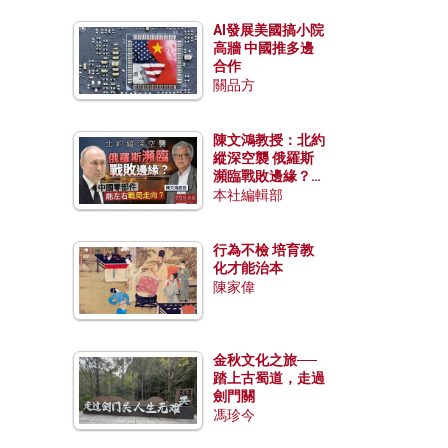
AI發展美國搞小院
高牆 中國推多邊
合作
關品方
陳文鴻教授：北約
縱深空襲 俄羅斯
瀕臨戰敗邊緣？中
國零部件能左右戰
本社編輯部
局走向？
行為不檢 培育教
化才能治本
陳家偉
金秋文化之旅──
踏上古蜀道，走過
劍門關
馮珍今