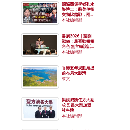
國際關係學者孔永
樂博士：將美伊衝
突類比越戰，兩者
有何異同？中國崛
本社編輯部
起能否為全球格局
發揮穩定效用？
書展2026｜葉劉
淑儀：最喜歡姐姐
角色 無官職說話
包袱少
本社編輯部
香港五年規劃須提
前布局大鵬灣
來文
梁鏡威獲任方大副
校長 呂大樂加盟
社科院
本社編輯部