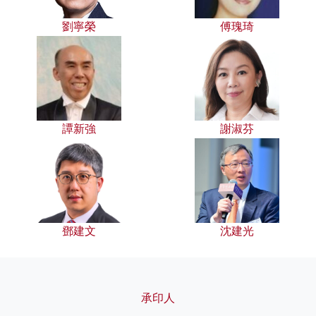
劉寧榮
傅瑰琦
譚新強
謝淑芬
鄧建文
沈建光
承印人