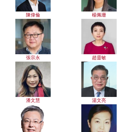
陳偉倫
楊佩珊
張宗永
趙靈敏
潘文慧
湯文亮