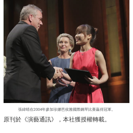
張緯晴在2004年參加珍娜芭侯雅國際鋼琴比賽贏得冠軍。
原刊於《演藝通訊》，本社獲授權轉載。