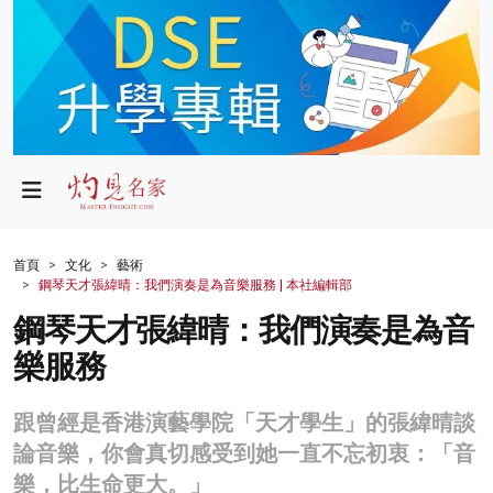
政局
教育
文化
財經
首頁
文化
藝術
鋼琴天才張緯晴：我們演奏是為音樂服務 | 本社編輯部
生活
鋼琴天才張緯晴：我們演奏是為音
健康
樂服務
商業
跟曾經是香港演藝學院「天才學生」的張緯晴談
科技
論音樂，你會真切感受到她一直不忘初衷：「音
影片
樂，比生命更大。」