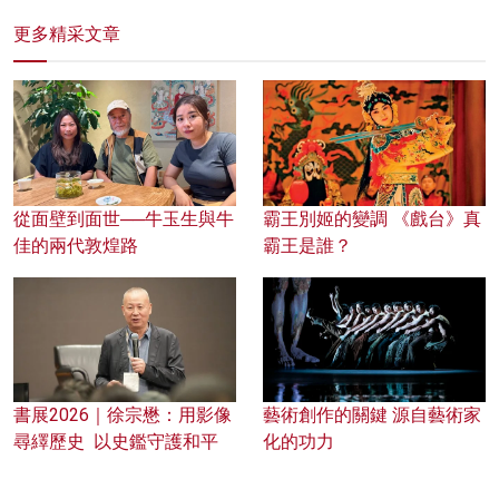
更多精采文章
從面壁到面世──牛玉生與牛
霸王別姬的變調 《戲台》真
佳的兩代敦煌路
霸王是誰？
書展2026｜徐宗懋：用影像
藝術創作的關鍵 源自藝術家
尋繹歷史 以史鑑守護和平
化的功力