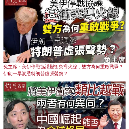
兔主席：美伊停戰協議變衝突導火線，雙方為何重啟戰爭？
伊朗一早洞悉特朗普虛張聲勢？