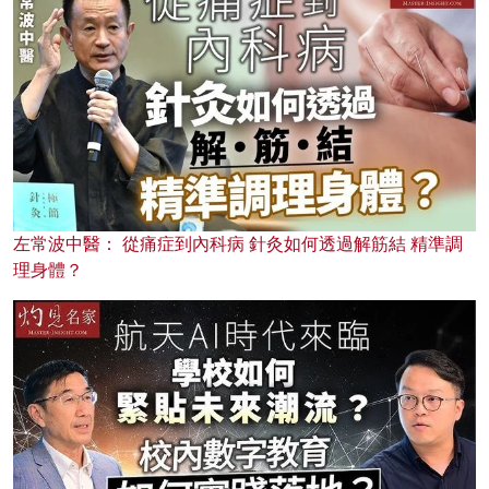
左常波中醫： 從痛症到內科病 針灸如何透過解筋結 精準調
理身體？