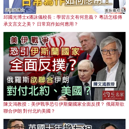
邱國光博士x潘詠儀校長：學習古文有何意義？ 粵語怎樣傳
承文言文之美？ 日常寫作如何應用？
陳文鴻教授：美伊戰爭恐引伊斯蘭國家全面反撲？ 俄羅斯欲
聯合伊朗 對付北約美國？