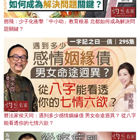
鄧飛：少子化衝擊「中小幼」教育根基 北都如何成為解決問
題關鍵？
曆法家侯天同：遇到多少感情姻緣債 男女命途迥異？ 從八字
能看透你的七情六欲？