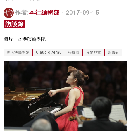
名家榜
作者:
本社編輯部
- 2017-09-15
灼見活動
訪談錄
關於我們
圖片：香港演藝學院
香港演藝學院
Claudio Arrau
張緯晴
音樂神童
黃懿倫