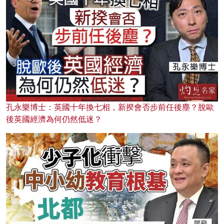
孔永樂博士：英國十年換七相，新揆會否步前任後塵？脫歐
後英國經濟為何仍然低迷？