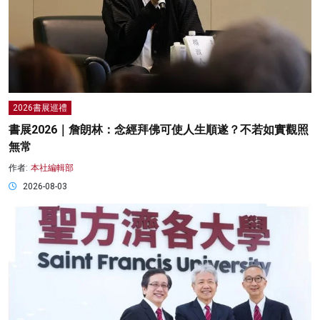
2026書展巡禮
書展2026｜詹朗林：念經拜佛可使人生順遂？不若如實觀照
無常
作者:
本社編輯部
2026-08-03