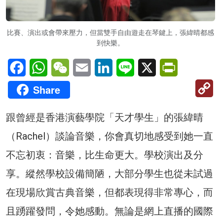
比賽、演出或會帶來壓力，但當雙手自由遊走在琴鍵上，張緯晴都感
到快樂。
Facebook
WhatsApp
WeChat
Email
LinkedIn
Line
X
PrintFriendl
C
Share
Li
跟曾經是香港演藝學院「天才學生」的張緯晴
（Rachel）談論音樂，你會真切地感受到她一直
不忘初衷：音樂，比生命更大。學校演出及分
享。縱然學校設備簡陋，大部分學生也從未試過
在現場欣賞古典音樂，但都表現得非常專心，而
且踴躍發問，令她感動。無論是網上直播的國際