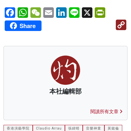
Facebook
WhatsApp
WeChat
Email
LinkedIn
Line
X
PrintFriendl
C
Share
Li
本社編輯部
閱讀所有文章
香港演藝學院
Claudio Arrau
張緯晴
音樂神童
黃懿倫