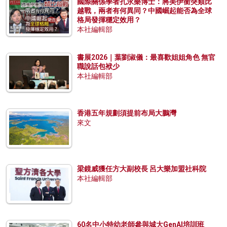
國際關係學者孔永樂博士：將美伊衝突類比
越戰，兩者有何異同？中國崛起能否為全球
格局發揮穩定效用？
本社編輯部
書展2026｜葉劉淑儀：最喜歡姐姐角色 無官
職說話包袱少
本社編輯部
香港五年規劃須提前布局大鵬灣
來文
梁鏡威獲任方大副校長 呂大樂加盟社科院
本社編輯部
60名中小特幼老師參與城大GenAI培訓班