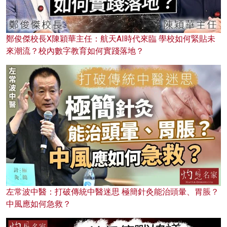
鄭俊傑校長X陳穎華主任：航天AI時代來臨 學校如何緊貼未
來潮流？校內數字教育如何實踐落地？
左常波中醫：打破傳統中醫迷思 極簡針灸能治頭暈、胃脹？
中風應如何急救？