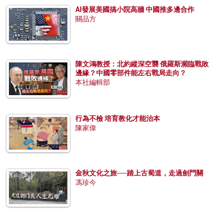
AI發展美國搞小院高牆 中國推多邊合作
關品方
陳文鴻教授：北約縱深空襲 俄羅斯瀕臨戰敗
邊緣？中國零部件能左右戰局走向？
本社編輯部
行為不檢 培育教化才能治本
陳家偉
金秋文化之旅──踏上古蜀道，走過劍門關
馮珍今