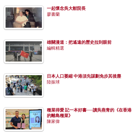
一起懷念吳大猷院長
廖書蘭
雄關漫道：把遙遠的歷史拉到眼前
編輯精選
日本人口萎縮 中港須先謀劃免步其後塵
陸振球
種菜得愛 記一本好書──讀吳燕青的《在香港
的離島種菜》
陳家偉