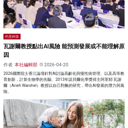
名家榜
灼見活動
關於我們
灼見科技
瓦謝爾教授點出AI風險 能預測發展或不能理解原
因
作者:
本社編輯部
2026-04-20
2026國際院士香江論壇針對AI討論高齡化與慢性病管理、以及高等教
育創新，計算生物學的先驅、2013年諾貝爾化學獎得主阿里耶·瓦謝
爾（Arieh Warshel）教授以自己對酶的研究，帶出AI發展的潛力與風
險。