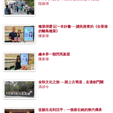
陸振球
種菜得愛 記一本好書──讀吳燕青的《在香港
的離島種菜》
陳家偉
繪本界一顆閃亮新星
陳家偉
金秋文化之旅──踏上古蜀道，走過劍門關
馮珍今
從顧生岳到沈平：一個座右銘的兩代傳承