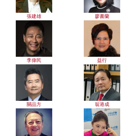
張建雄
廖書蘭
李偉民
益行
關品方
翁港成