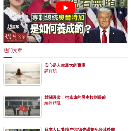
熱門文章
安心是人生最大的寶庫
譚寶碩
雄關漫道：把遙遠的歷史拉到眼前
編輯精選
日本人口萎縮 中港須先謀劃免步其後塵