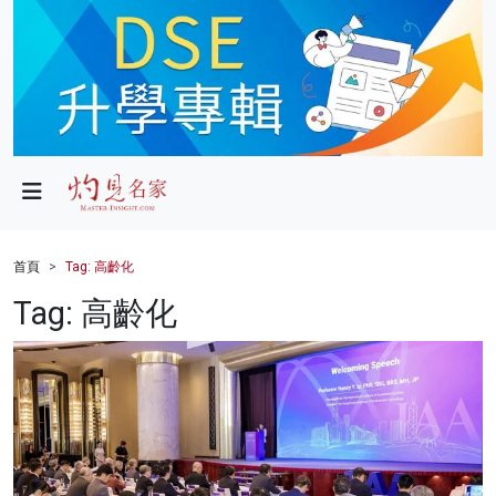
政局
教育
文化
財經
首頁
Tag: 高齡化
生活
Tag: 高齡化
健康
商業
科技
影片