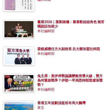
書展2026｜葉劉淑儀：最喜歡姐姐角色 無官
職說話包袱少
本社編輯部
梁鏡威獲任方大副校長 呂大樂加盟社科院
本社編輯部
兔主席：美伊停戰協議變衝突導火線，雙方
為何重啟戰爭？伊朗一早洞悉特朗普虛張聲
勢？
本社編輯部
香港五年規劃須提前布局大鵬灣
來文