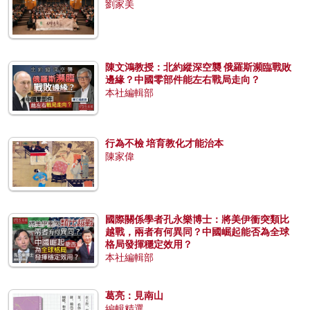
劉家美
陳文鴻教授：北約縱深空襲 俄羅斯瀕臨戰敗
邊緣？中國零部件能左右戰局走向？
本社編輯部
行為不檢 培育教化才能治本
陳家偉
國際關係學者孔永樂博士：將美伊衝突類比
越戰，兩者有何異同？中國崛起能否為全球
格局發揮穩定效用？
本社編輯部
葛亮：見南山
編輯精選