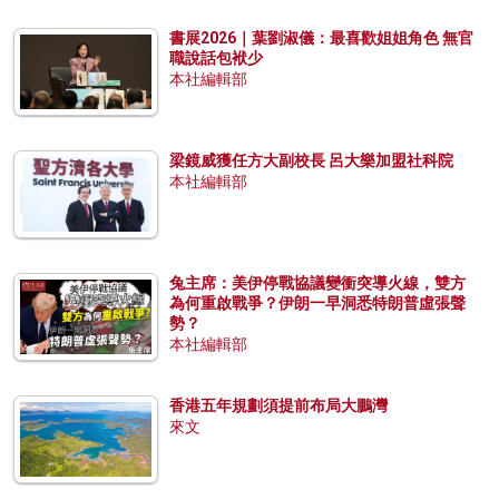
書展2026｜葉劉淑儀：最喜歡姐姐角色 無官
職說話包袱少
本社編輯部
梁鏡威獲任方大副校長 呂大樂加盟社科院
本社編輯部
兔主席：美伊停戰協議變衝突導火線，雙方
為何重啟戰爭？伊朗一早洞悉特朗普虛張聲
勢？
本社編輯部
香港五年規劃須提前布局大鵬灣
來文