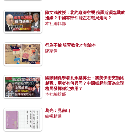
陳文鴻教授：北約縱深空襲 俄羅斯瀕臨戰敗
邊緣？中國零部件能左右戰局走向？
本社編輯部
行為不檢 培育教化才能治本
陳家偉
國際關係學者孔永樂博士：將美伊衝突類比
越戰，兩者有何異同？中國崛起能否為全球
格局發揮穩定效用？
本社編輯部
葛亮：見南山
編輯精選