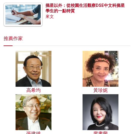
摘星以外：從校園生活觀察DSE中文科摘星
學生的一點特質
來文
推薦作家
高希均
黃珍妮
張建雄
廖書蘭