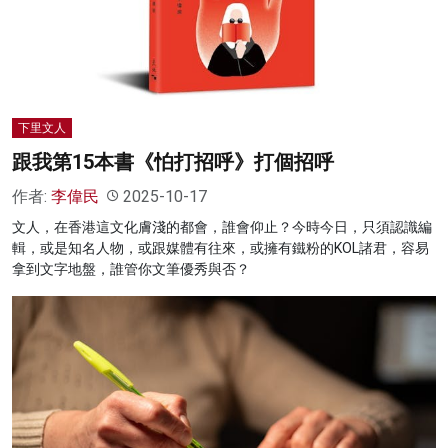
名家榜
灼見活動
關於我們
下里文人
跟我第15本書《怕打招呼》打個招呼
作者:
李偉民
2025-10-17
文人，在香港這文化膚淺的都會，誰會仰止？今時今日，只須認識編
輯，或是知名人物，或跟媒體有往來，或擁有鐵粉的KOL諸君，容易
拿到文字地盤，誰管你文筆優秀與否？