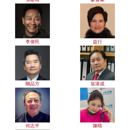
李偉民
益行
關品方
翁港成
何志平
陳晴