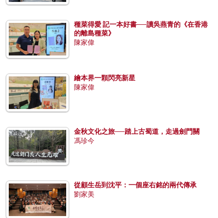
種菜得愛 記一本好書──讀吳燕青的《在香港
的離島種菜》
陳家偉
繪本界一顆閃亮新星
陳家偉
金秋文化之旅──踏上古蜀道，走過劍門關
馮珍今
從顧生岳到沈平：一個座右銘的兩代傳承
劉家美