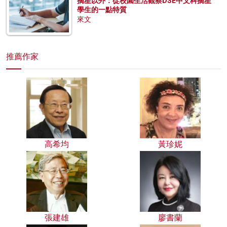
摘星以外：從校園生活觀察DSE中文科摘星
學生的一點特質
來文
推薦作家
高希均
黃珍妮
張建雄
廖書蘭