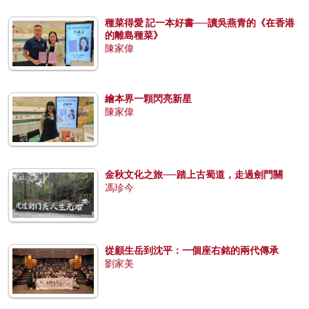
種菜得愛 記一本好書──讀吳燕青的《在香港
的離島種菜》
陳家偉
繪本界一顆閃亮新星
陳家偉
金秋文化之旅──踏上古蜀道，走過劍門關
馮珍今
從顧生岳到沈平：一個座右銘的兩代傳承
劉家美