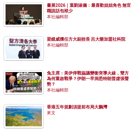
書展2026｜葉劉淑儀：最喜歡姐姐角色 無官
職說話包袱少
本社編輯部
梁鏡威獲任方大副校長 呂大樂加盟社科院
本社編輯部
兔主席：美伊停戰協議變衝突導火線，雙方
為何重啟戰爭？伊朗一早洞悉特朗普虛張聲
勢？
本社編輯部
香港五年規劃須提前布局大鵬灣
來文