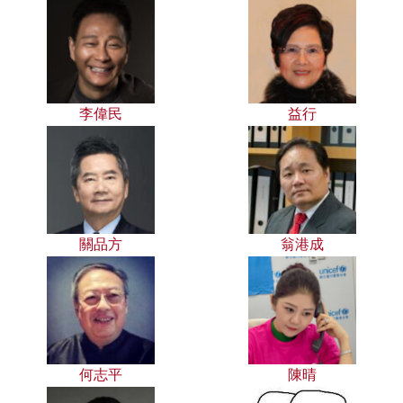
李偉民
益行
關品方
翁港成
何志平
陳晴