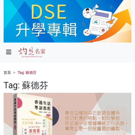
政局
教育
文化
財經
首頁
Tag: 蘇德芬
生活
Tag: 蘇德芬
健康
商業
科技
影片