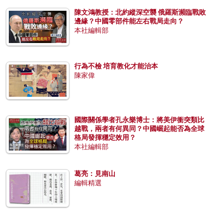
陳文鴻教授：北約縱深空襲 俄羅斯瀕臨戰敗
邊緣？中國零部件能左右戰局走向？
本社編輯部
行為不檢 培育教化才能治本
陳家偉
國際關係學者孔永樂博士：將美伊衝突類比
越戰，兩者有何異同？中國崛起能否為全球
格局發揮穩定效用？
本社編輯部
葛亮：見南山
編輯精選