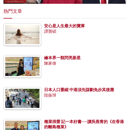
熱門文章
安心是人生最大的寶庫
譚寶碩
繪本界一顆閃亮新星
陳家偉
日本人口萎縮 中港須先謀劃免步其後塵
陸振球
種菜得愛 記一本好書──讀吳燕青的《在香港
的離島種菜》