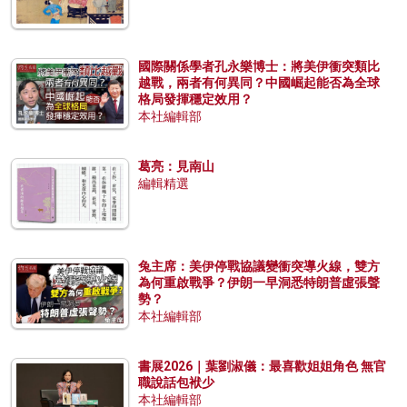
國際關係學者孔永樂博士：將美伊衝突類比
越戰，兩者有何異同？中國崛起能否為全球
格局發揮穩定效用？
本社編輯部
葛亮：見南山
編輯精選
兔主席：美伊停戰協議變衝突導火線，雙方
為何重啟戰爭？伊朗一早洞悉特朗普虛張聲
勢？
本社編輯部
書展2026｜葉劉淑儀：最喜歡姐姐角色 無官
職說話包袱少
本社編輯部