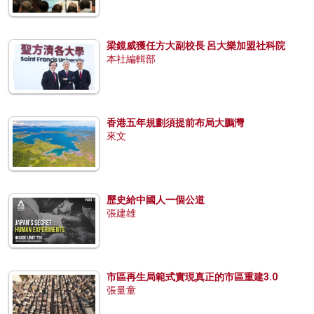
梁鏡威獲任方大副校長 呂大樂加盟社科院
本社編輯部
香港五年規劃須提前布局大鵬灣
來文
歷史給中國人一個公道
張建雄
市區再生局範式實現真正的市區重建3.0
張量童