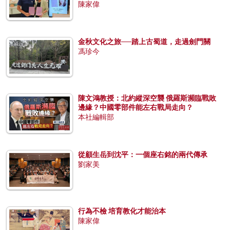
陳家偉
金秋文化之旅──踏上古蜀道，走過劍門關
馮珍今
陳文鴻教授：北約縱深空襲 俄羅斯瀕臨戰敗
邊緣？中國零部件能左右戰局走向？
本社編輯部
從顧生岳到沈平：一個座右銘的兩代傳承
劉家美
行為不檢 培育教化才能治本
陳家偉