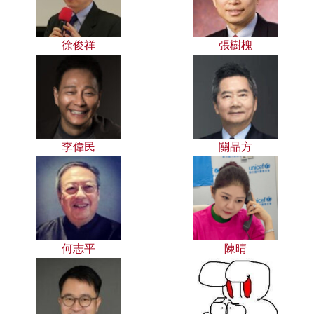
徐俊祥
張樹槐
李偉民
關品方
何志平
陳晴