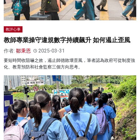
教評心事
教師專業操守違規數字持續飆升 如何遏止歪風
作者:
鄒秉恩
2025-03-31
要短時間收阻嚇之效，遏止師德敗壞歪風，筆者認為政府可從制度強
化、教育預防和社會監察三個方向思考。