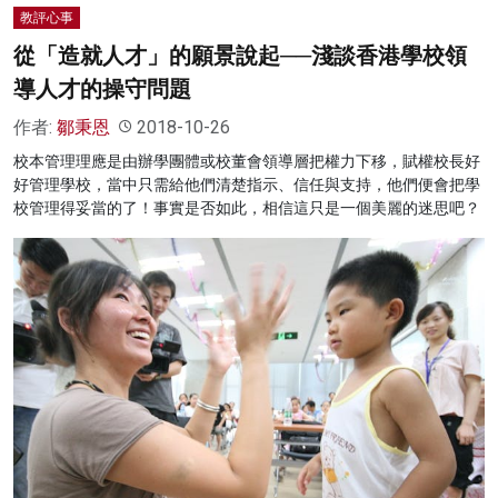
教評心事
從「造就人才」的願景說起──淺談香港學校領
導人才的操守問題
作者:
鄒秉恩
2018-10-26
校本管理理應是由辦學團體或校董會領導層把權力下移，賦權校長好
好管理學校，當中只需給他們清楚指示、信任與支持，他們便會把學
校管理得妥當的了！事實是否如此，相信這只是一個美麗的迷思吧？