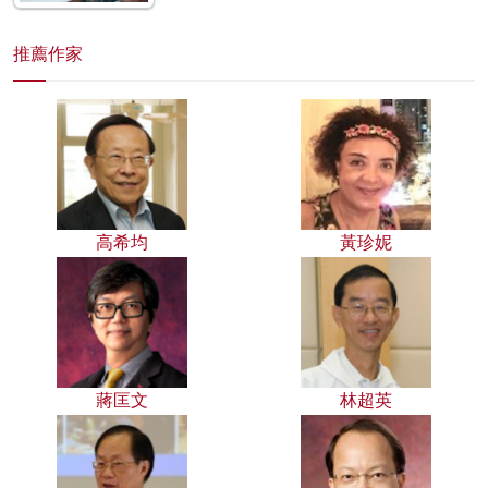
推薦作家
高希均
黃珍妮
蔣匡文
林超英