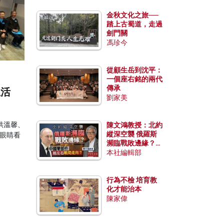
金秋文化之旅──
踏上古蜀道，走過
劍門關
馮珍今
從顧生岳到沈平：
一個座右銘的兩代
傳承
生活
劉家美
供溫馨、
陳文鴻教授：北約
縱深空襲 俄羅斯
眼睛看
瀕臨戰敗邊緣？中
國零部件能左右戰
本社編輯部
局走向？
行為不檢 培育教
化才能治本
陳家偉