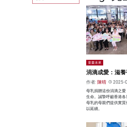
童畫未來
涓滴成愛：滋養
作者:
陳晴
2025-
母乳捐贈這份涓滴之愛
生命。誠摯呼籲香港各
母乳的母親們提供實質
以延續。