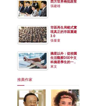
西方世界兩批政客
張建雄
市區再生局範式實
現真正的市區重建
3.0
張量童
摘星以外：從校園
生活觀察DSE中文
科摘星學生的一點
特質
來文
推薦作家