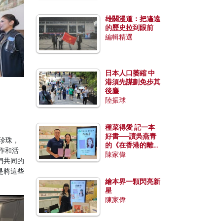
雄關漫道：把遙遠
的歷史拉到眼前
編輯精選
日本人口萎縮 中
港須先謀劃免步其
後塵
陸振球
種菜得愛 記一本
好書──讀吳燕青
珍珠，
的《在香港的離島
工作和活
種菜》
陳家偉
們共同的
是將這些
繪本界一顆閃亮新
星
陳家偉