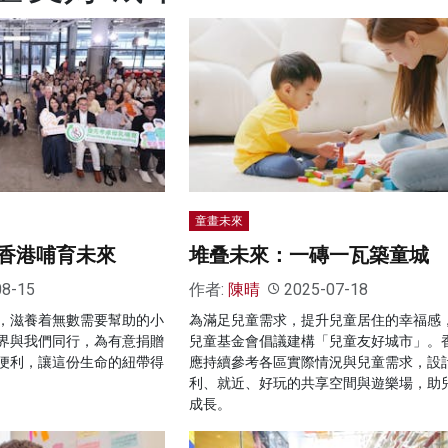
童畫未來
香港哺育未來
堆叠未來：一磚一瓦築童城
08-15
作者:
陳晴
2025-07-18
，滋養着無數需要幫助的小
為滿足兒童需求，提升兒童居住的幸福感
界與我們同行，為有意捐贈
兒童基金會倡議建構「兒童友好城市」。
便利，讓這份生命的紐帶得
應持續參考各區實際情況與兒童需求，設
利、就近、好玩的共享空間與遊樂場，助
成長。