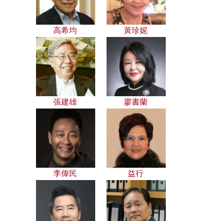
高希均
黃珍妮
張建雄
廖書蘭
李偉民
益行