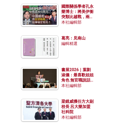
國際關係學者孔永
樂博士：將美伊衝
突類比越戰，兩者
有何異同？中國崛
本社編輯部
起能否為全球格局
發揮穩定效用？
葛亮：見南山
編輯精選
書展2026｜葉劉
淑儀：最喜歡姐姐
角色 無官職說話
包袱少
本社編輯部
梁鏡威獲任方大副
校長 呂大樂加盟
社科院
本社編輯部