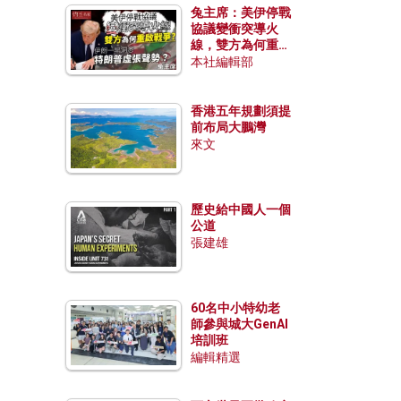
兔主席：美伊停戰
協議變衝突導火
線，雙方為何重啟
戰爭？伊朗一早洞
本社編輯部
悉特朗普虛張聲
勢？
香港五年規劃須提
前布局大鵬灣
來文
歷史給中國人一個
公道
張建雄
60名中小特幼老
師參與城大GenAI
培訓班
編輯精選