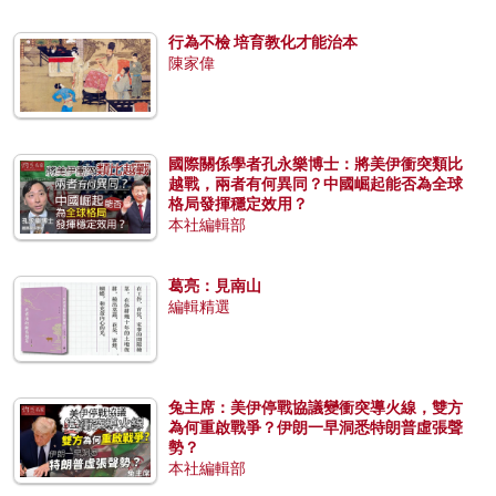
行為不檢 培育教化才能治本
陳家偉
國際關係學者孔永樂博士：將美伊衝突類比
越戰，兩者有何異同？中國崛起能否為全球
格局發揮穩定效用？
本社編輯部
葛亮：見南山
編輯精選
兔主席：美伊停戰協議變衝突導火線，雙方
為何重啟戰爭？伊朗一早洞悉特朗普虛張聲
勢？
本社編輯部