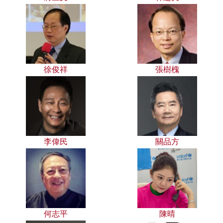
徐俊祥
張樹槐
李偉民
關品方
何志平
陳晴