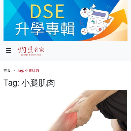
政局
教育
文化
財經
首頁
Tag: 小腿肌肉
生活
Tag: 小腿肌肉
健康
商業
科技
影片