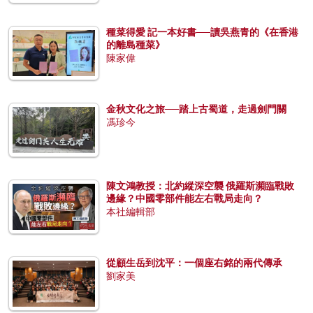
種菜得愛 記一本好書──讀吳燕青的《在香港
的離島種菜》
陳家偉
金秋文化之旅──踏上古蜀道，走過劍門關
馮珍今
陳文鴻教授：北約縱深空襲 俄羅斯瀕臨戰敗
邊緣？中國零部件能左右戰局走向？
本社編輯部
從顧生岳到沈平：一個座右銘的兩代傳承
劉家美