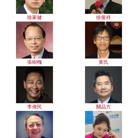
徐家健
徐俊祥
張樹槐
黃氏
李偉民
關品方