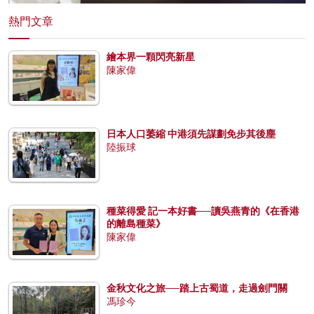
熱門文章
繪本界一顆閃亮新星
陳家偉
日本人口萎縮 中港須先謀劃免步其後塵
陸振球
種菜得愛 記一本好書──讀吳燕青的《在香港
的離島種菜》
陳家偉
金秋文化之旅──踏上古蜀道，走過劍門關
馮珍今