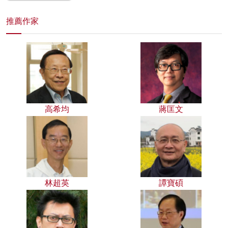
推薦作家
高希均
蔣匡文
林超英
譚寶碩