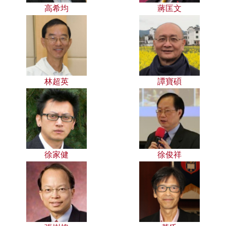
高希均
蔣匡文
林超英
譚寶碩
徐家健
徐俊祥