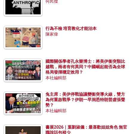
何民傑
行為不檢 培育教化才能治本
陳家偉
國際關係學者孔永樂博士：將美伊衝突類比
越戰，兩者有何異同？中國崛起能否為全球
格局發揮穩定效用？
本社編輯部
兔主席：美伊停戰協議變衝突導火線，雙方
為何重啟戰爭？伊朗一早洞悉特朗普虛張聲
勢？
本社編輯部
書展2026｜葉劉淑儀：最喜歡姐姐角色 無官
職說話包袱少