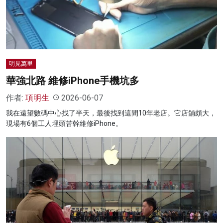
名家榜
灼見活動
關於我們
明見萬里
華強北路 維修iPhone手機坑多
作者:
項明生
2026-06-07
我在遠望數碼中心找了半天，最後找到這間10年老店。它店舖頗大，
現場有6個工人埋頭苦幹維修iPhone。