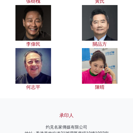
張樹槐
黃氏
李偉民
關品方
何志平
陳晴
承印人
灼見名家傳媒有限公司