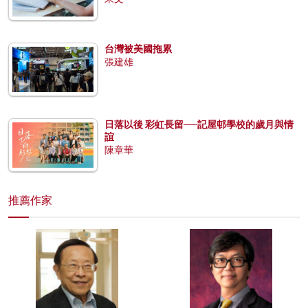
台灣被美國拖累
張建雄
日落以後 彩虹長留──記屋邨學校的歲月與情
誼
陳章華
推薦作家