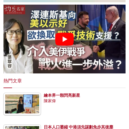
熱門文章
繪本界一顆閃亮新星
陳家偉
日本人口萎縮 中港須先謀劃免步其後塵