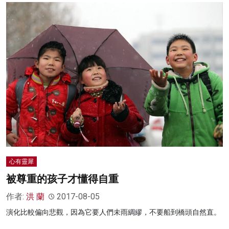
心有靈犀
被尊重的孩子才懂得自重
作者:
洪 蘭
2017-08-05
演化比較偏向悲觀，因為它要人們未雨綢繆，不要船到橋頭自然直。