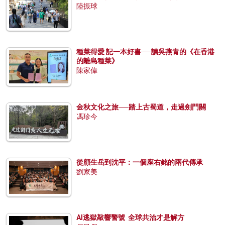
陸振球
種菜得愛 記一本好書──讀吳燕青的《在香港
的離島種菜》
陳家偉
金秋文化之旅──踏上古蜀道，走過劍門關
馮珍今
從顧生岳到沈平：一個座右銘的兩代傳承
劉家美
AI逃獄敲響警號 全球共治才是解方