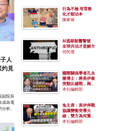
行為不檢 培育教
化才能治本
陳家偉
AI逃獄敲響警號
全球共治才是解方
何民傑
電子人
《灼見
國際關係學者孔永
樂博士：將美伊衝
突類比越戰，兩者
有何異同？中國崛
本社編輯部
起能否為全球格局
院副院長
發揮穩定效用？
取成為電
兔主席：美伊停戰
的分析。
協議變衝突導火
線，雙方為何重啟
戰爭？伊朗一早洞
本社編輯部
悉特朗普虛張聲