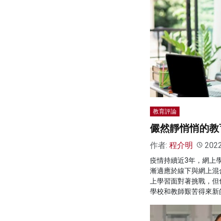
教育評論
儼然靜悄悄的教
作者:
程介明
202
疫情持續近3年，網上
漸適應於線下與網上混
上學習面對著挑戰，但
學校和教師艱苦得來新