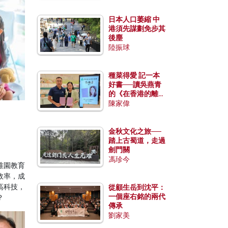
日本人口萎縮 中
港須先謀劃免步其
後塵
陸振球
種菜得愛 記一本
好書──讀吳燕青
的《在香港的離島
種菜》
陳家偉
金秋文化之旅──
踏上古蜀道，走過
劍門關
馮珍今
稚園教育
效率，成
高科技，
從顧生岳到沈平：
一個座右銘的兩代
？
傳承
劉家美