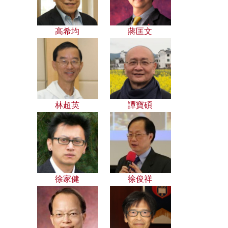
高希均
蔣匡文
林超英
譚寶碩
徐家健
徐俊祥