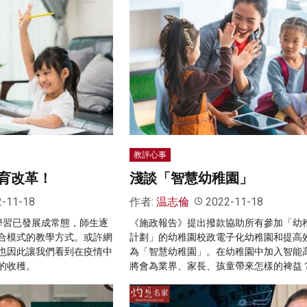
教評心事
育改革！
淺談「智慧幼稚園」
2-11-18
作者:
温志倫
2022-11-18
學習已發展成常態，師生逐
《施政報告》提出撥款協助所有參加「幼
合模式的教學方式。或許網
計劃」的幼稚園校政電子化幼稚園和提高
也因此讓我們看到在疫情中
為「智慧幼稚園」。在幼稚園中加入智能
的收穫。
將會為業界、家長、孩童帶來怎樣的裨益