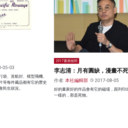
2017書展檢閱
8-05-03
李志清：月有圓缺，漫畫不
行袋、首航封、模型飛機、
作者:
本社編輯部
2017-08-05
片等每件藏品都有它的歷史
會民生狀況。
好的畫家好的作品會有它的磁場，跟列印
一樣的，那是死物。