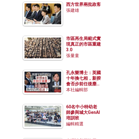
西方世界兩批政客
張建雄
市區再生局範式實
現真正的市區重建
3.0
張量童
孔永樂博士：英國
十年換七相，新揆
會否步前任後塵？
脫歐後英國經濟為
本社編輯部
何仍然低迷？
60名中小特幼老
師參與城大GenAI
培訓班
編輯精選