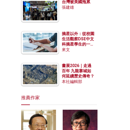
台灣被美國拖累
張建雄
摘星以外：從校園
生活觀察DSE中文
科摘星學生的一點
特質
來文
書展2026｜走過
百年 九龍寨城如
何延續歷史傳奇？
本社編輯部
推薦作家