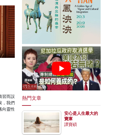
積習而誤
熱門文章
侯，我們
邁向靈性
安心是人生最大的
寶庫
譚寶碩