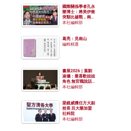
國際關係學者孔永
樂博士：將美伊衝
突類比越戰，兩者
有何異同？中國崛
本社編輯部
起能否為全球格局
發揮穩定效用？
葛亮：見南山
編輯精選
書展2026｜葉劉
淑儀：最喜歡姐姐
角色 無官職說話
包袱少
本社編輯部
梁鏡威獲任方大副
校長 呂大樂加盟
社科院
本社編輯部