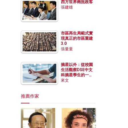
西方世界兩批政客
張建雄
市區再生局範式實
現真正的市區重建
3.0
張量童
摘星以外：從校園
生活觀察DSE中文
科摘星學生的一點
特質
來文
推薦作家