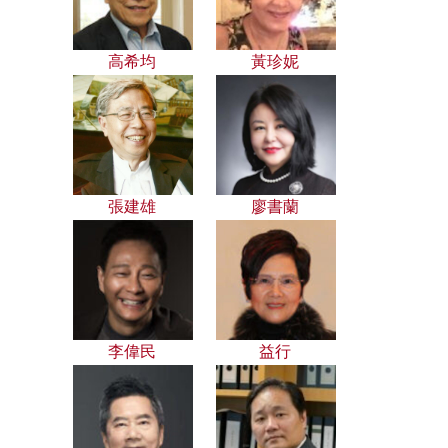
高希均
黃珍妮
張建雄
廖書蘭
李偉民
益行