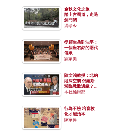
金秋文化之旅──
踏上古蜀道，走過
劍門關
馮珍今
從顧生岳到沈平：
一個座右銘的兩代
傳承
劉家美
陳文鴻教授：北約
縱深空襲 俄羅斯
瀕臨戰敗邊緣？中
國零部件能左右戰
本社編輯部
局走向？
行為不檢 培育教
化才能治本
陳家偉