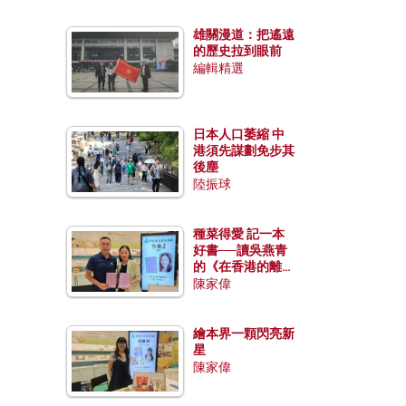
雄關漫道：把遙遠
的歷史拉到眼前
編輯精選
日本人口萎縮 中
港須先謀劃免步其
後塵
陸振球
種菜得愛 記一本
好書──讀吳燕青
的《在香港的離島
種菜》
陳家偉
繪本界一顆閃亮新
星
陳家偉