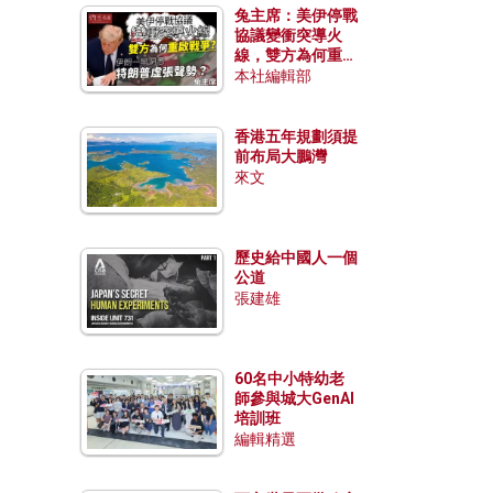
兔主席：美伊停戰
協議變衝突導火
線，雙方為何重啟
戰爭？伊朗一早洞
本社編輯部
悉特朗普虛張聲
勢？
香港五年規劃須提
前布局大鵬灣
來文
歷史給中國人一個
公道
張建雄
60名中小特幼老
師參與城大GenAI
培訓班
編輯精選