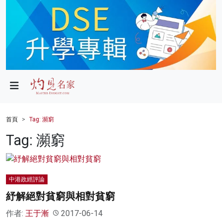
政局
教育
文化
財經
首頁
Tag: 瀕窮
生活
Tag: 瀕窮
健康
商業
中港政經評論
紓解絕對貧窮與相對貧窮
科技
作者:
王于漸
2017-06-14
影片