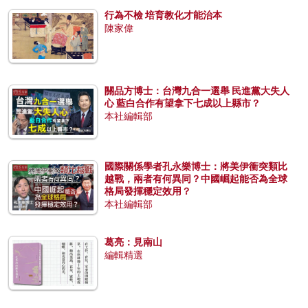
行為不檢 培育教化才能治本
陳家偉
關品方博士：台灣九合一選舉 民進黨大失人
心 藍白合作有望拿下七成以上縣市？
本社編輯部
國際關係學者孔永樂博士：將美伊衝突類比
越戰，兩者有何異同？中國崛起能否為全球
格局發揮穩定效用？
本社編輯部
葛亮：見南山
編輯精選