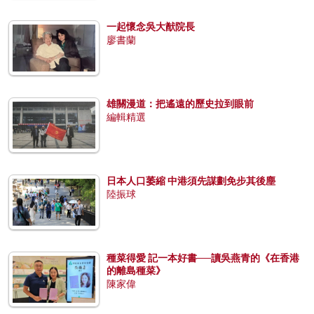
一起懷念吳大猷院長
廖書蘭
雄關漫道：把遙遠的歷史拉到眼前
編輯精選
日本人口萎縮 中港須先謀劃免步其後塵
陸振球
種菜得愛 記一本好書──讀吳燕青的《在香港
的離島種菜》
陳家偉