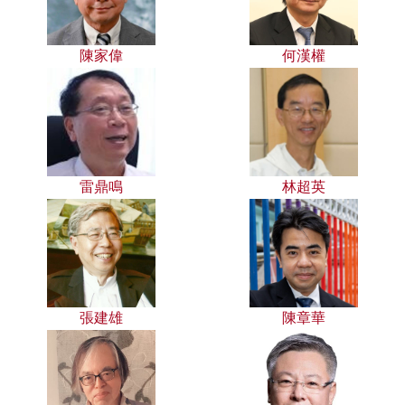
陳家偉
何漢權
雷鼎鳴
林超英
張建雄
陳章華