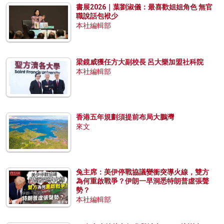
書展2026｜葉劉淑儀：最喜歡姐姐角色 無官
職說話包袱少
本社編輯部
梁鏡威獲任方大副校長 呂大樂加盟社科院
本社編輯部
香港五年規劃須提前布局大鵬灣
來文
兔主席：美伊停戰協議變衝突導火線，雙方
為何重啟戰爭？伊朗一早洞悉特朗普虛張聲
勢？
本社編輯部