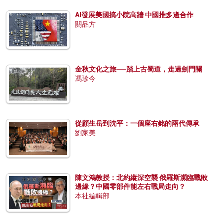
AI發展美國搞小院高牆 中國推多邊合作
關品方
金秋文化之旅──踏上古蜀道，走過劍門關
馮珍今
從顧生岳到沈平：一個座右銘的兩代傳承
劉家美
陳文鴻教授：北約縱深空襲 俄羅斯瀕臨戰敗
邊緣？中國零部件能左右戰局走向？
本社編輯部