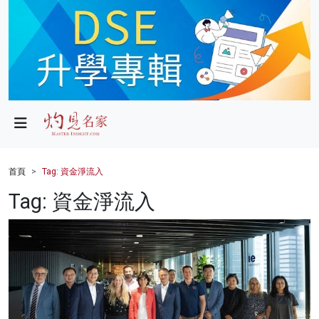
政局
教育
文化
財經
首頁
Tag: 資金淨流入
生活
Tag: 資金淨流入
健康
商業
科技
影片