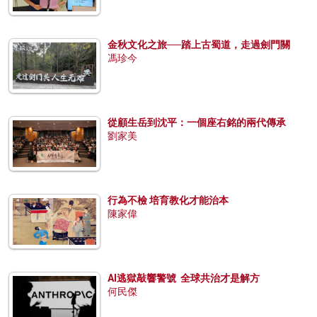
金秋文化之旅──踏上古蜀道，走過劍門關
馮珍今
從顧生岳到沈平：一個座右銘的兩代傳承
劉家美
行為不檢 培育教化才能治本
陳家偉
AI逃獄敲響警號 全球共治才是解方
何民傑