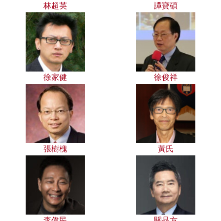
林超英
譚寶碩
徐家健
徐俊祥
張樹槐
黃氏
李偉民
關品方