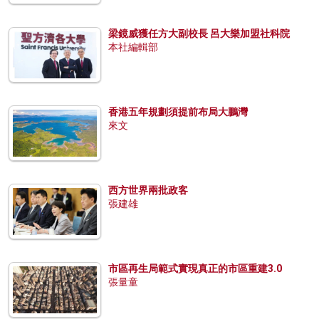
梁鏡威獲任方大副校長 呂大樂加盟社科院
本社編輯部
香港五年規劃須提前布局大鵬灣
來文
西方世界兩批政客
張建雄
市區再生局範式實現真正的市區重建3.0
張量童