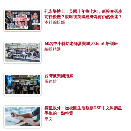
孔永樂博士：英國十年換七相，新揆會否步
前任後塵？脫歐後英國經濟為何仍然低迷？
本社編輯部
60名中小特幼老師參與城大GenAI培訓班
編輯精選
台灣被美國拖累
張建雄
摘星以外：從校園生活觀察DSE中文科摘星
學生的一點特質
來文