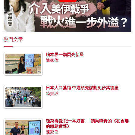
熱門文章
繪本界一顆閃亮新星
陳家偉
日本人口萎縮 中港須先謀劃免步其後塵
陸振球
種菜得愛 記一本好書──讀吳燕青的《在香港
的離島種菜》
陳家偉