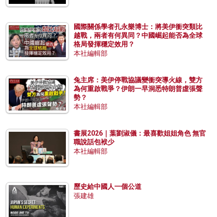
國際關係學者孔永樂博士：將美伊衝突類比
越戰，兩者有何異同？中國崛起能否為全球
格局發揮穩定效用？
本社編輯部
兔主席：美伊停戰協議變衝突導火線，雙方
為何重啟戰爭？伊朗一早洞悉特朗普虛張聲
勢？
本社編輯部
書展2026｜葉劉淑儀：最喜歡姐姐角色 無官
職說話包袱少
本社編輯部
歷史給中國人一個公道
張建雄