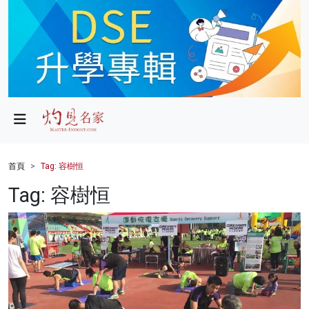
政局
教育
文化
財經
首頁
Tag: 容樹恒
生活
Tag: 容樹恒
健康
商業
科技
影片