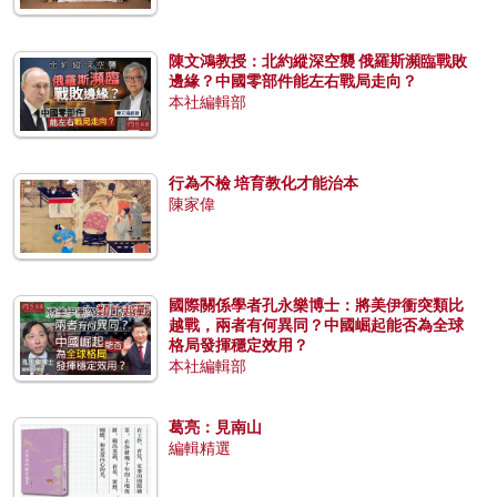
陳文鴻教授：北約縱深空襲 俄羅斯瀕臨戰敗
邊緣？中國零部件能左右戰局走向？
本社編輯部
行為不檢 培育教化才能治本
陳家偉
國際關係學者孔永樂博士：將美伊衝突類比
越戰，兩者有何異同？中國崛起能否為全球
格局發揮穩定效用？
本社編輯部
葛亮：見南山
編輯精選