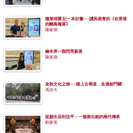
種菜得愛 記一本好書──讀吳燕青的《在香港
的離島種菜》
陳家偉
繪本界一顆閃亮新星
陳家偉
金秋文化之旅──踏上古蜀道，走過劍門關
馮珍今
從顧生岳到沈平：一個座右銘的兩代傳承
劉家美