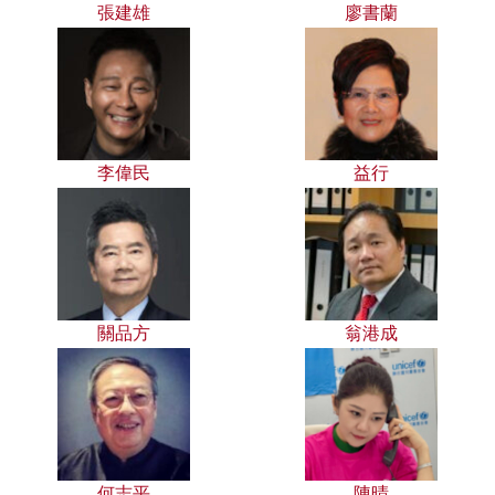
張建雄
廖書蘭
李偉民
益行
關品方
翁港成
何志平
陳晴