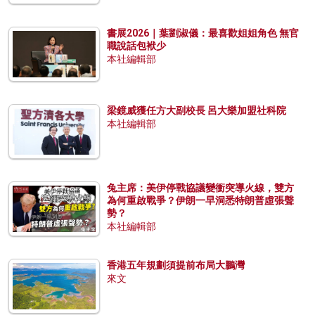
書展2026｜葉劉淑儀：最喜歡姐姐角色 無官
職說話包袱少
本社編輯部
梁鏡威獲任方大副校長 呂大樂加盟社科院
本社編輯部
兔主席：美伊停戰協議變衝突導火線，雙方
為何重啟戰爭？伊朗一早洞悉特朗普虛張聲
勢？
本社編輯部
香港五年規劃須提前布局大鵬灣
來文