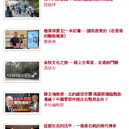
陸振球
種菜得愛 記一本好書──讀吳燕青的《在香港
的離島種菜》
陳家偉
金秋文化之旅──踏上古蜀道，走過劍門關
馮珍今
陳文鴻教授：北約縱深空襲 俄羅斯瀕臨戰敗
邊緣？中國零部件能左右戰局走向？
本社編輯部
從顧生岳到沈平：一個座右銘的兩代傳承