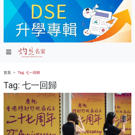
政局
教育
文化
財經
首頁
Tag: 七一回歸
生活
Tag: 七一回歸
健康
商業
科技
影片