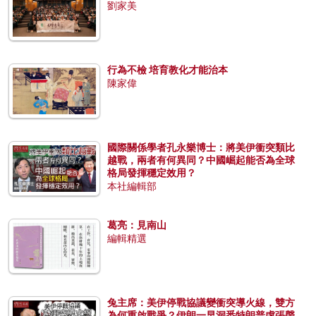
劉家美
行為不檢 培育教化才能治本
陳家偉
國際關係學者孔永樂博士：將美伊衝突類比
越戰，兩者有何異同？中國崛起能否為全球
格局發揮穩定效用？
本社編輯部
葛亮：見南山
編輯精選
兔主席：美伊停戰協議變衝突導火線，雙方
為何重啟戰爭？伊朗一早洞悉特朗普虛張聲