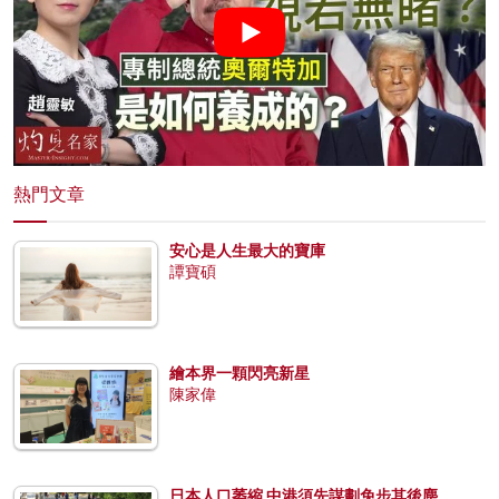
熱門文章
安心是人生最大的寶庫
譚寶碩
繪本界一顆閃亮新星
陳家偉
日本人口萎縮 中港須先謀劃免步其後塵