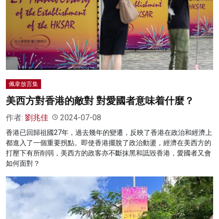
名家榜
灼見活動
關於我們
佩韋放言集
美西方對香港的敵對 對愛國者意味着什麼？
作者:
劉兆佳
2024-07-08
香港已回歸祖國27年，過去幾年的變遷，反映了香港在政治和經濟上
都進入了一個重要拐點。即使香港擺脫了政治動盪，經濟在美西方的
打壓下有所削弱，美西方的政客亦不斷抹黑和詆毀香港，愛國者又會
如何面對？