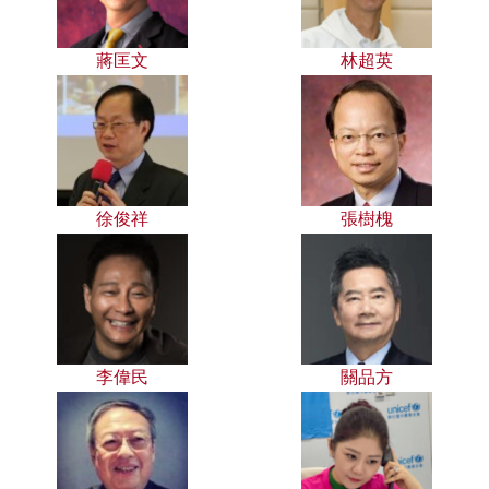
蔣匡文
林超英
徐俊祥
張樹槐
李偉民
關品方