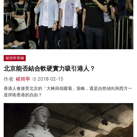
褚簡寧專欄
北京能否結合軟硬實力吸引港人？
作者:
褚簡寧
2018-02-15
香港人會接受北京的「大棒與胡蘿蔔」策略，還是自然傾向與西方一
道捍衛香港的自由？