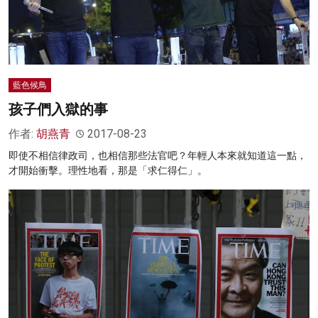
藍色候鳥
孩子們入獄的事
作者:
胡燕青
2017-08-23
即使不相信律政司，也相信那些法官吧？年輕人本來就知道這一點，
才開始衝擊。理性地看，那是「求仁得仁」。