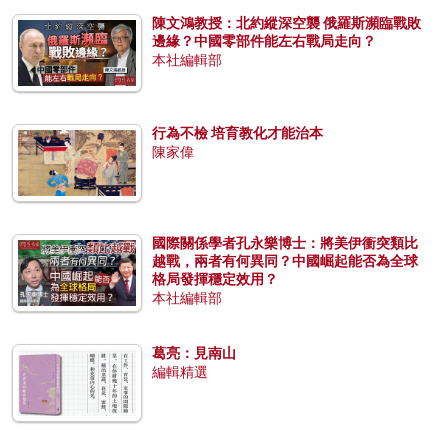
陳文鴻教授：北約縱深空襲 俄羅斯瀕臨戰敗
邊緣？中國零部件能左右戰局走向？
本社編輯部
行為不檢 培育教化才能治本
陳家偉
國際關係學者孔永樂博士：將美伊衝突類比
越戰，兩者有何異同？中國崛起能否為全球
格局發揮穩定效用？
本社編輯部
葛亮：見南山
編輯精選