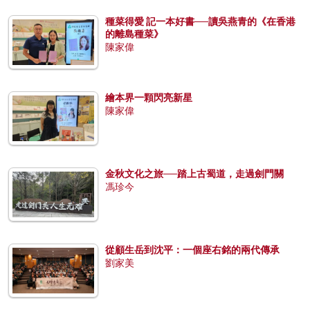
種菜得愛 記一本好書──讀吳燕青的《在香港
的離島種菜》
陳家偉
繪本界一顆閃亮新星
陳家偉
金秋文化之旅──踏上古蜀道，走過劍門關
馮珍今
從顧生岳到沈平：一個座右銘的兩代傳承
劉家美