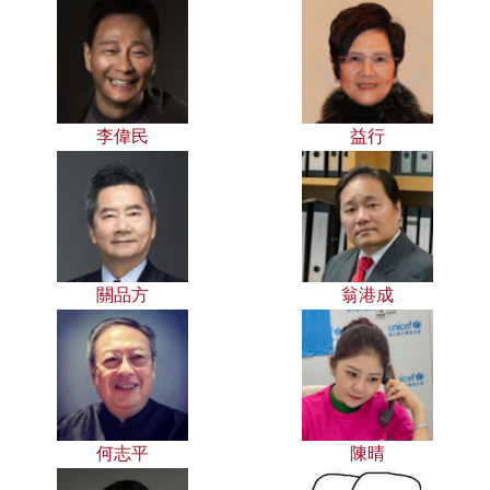
李偉民
益行
關品方
翁港成
何志平
陳晴