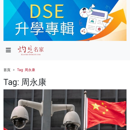
政局
教育
文化
財經
首頁
Tag: 周永康
生活
Tag: 周永康
健康
商業
科技
影片