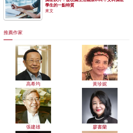
學生的一點特質
來文
推薦作家
高希均
黃珍妮
張建雄
廖書蘭