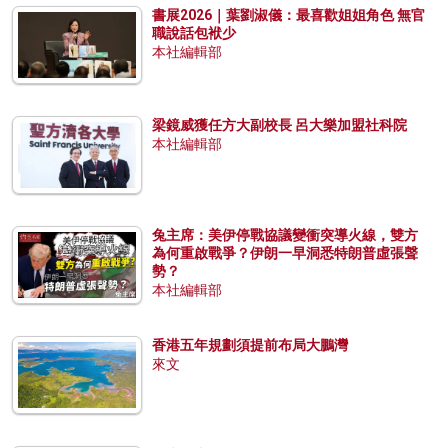
書展2026｜葉劉淑儀：最喜歡姐姐角色 無官
職說話包袱少
本社編輯部
梁鏡威獲任方大副校長 呂大樂加盟社科院
本社編輯部
兔主席：美伊停戰協議變衝突導火線，雙方
為何重啟戰爭？伊朗一早洞悉特朗普虛張聲
勢？
本社編輯部
香港五年規劃須提前布局大鵬灣
來文