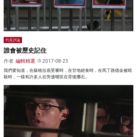
灼見評論
誰會被歷史記住
作者:
編輯精選
2017-08-23
我們要知道，在蘇格拉底受審時，在甘地絕食時，在馬丁路德金被暗
殺時，一樣有許多人在旁邊嘲笑在背後擲石。