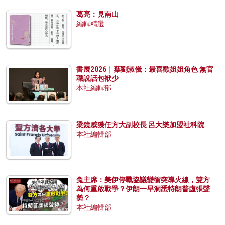
葛亮：見南山
編輯精選
書展2026｜葉劉淑儀：最喜歡姐姐角色 無官
職說話包袱少
本社編輯部
梁鏡威獲任方大副校長 呂大樂加盟社科院
本社編輯部
兔主席：美伊停戰協議變衝突導火線，雙方
為何重啟戰爭？伊朗一早洞悉特朗普虛張聲
勢？
本社編輯部