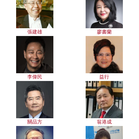
張建雄
廖書蘭
李偉民
益行
關品方
翁港成