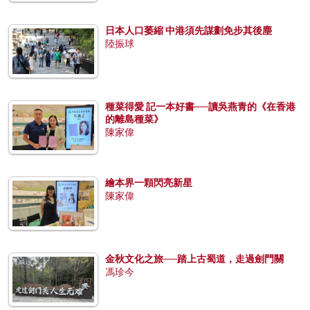
日本人口萎縮 中港須先謀劃免步其後塵
陸振球
種菜得愛 記一本好書──讀吳燕青的《在香港
的離島種菜》
陳家偉
繪本界一顆閃亮新星
陳家偉
金秋文化之旅──踏上古蜀道，走過劍門關
馮珍今