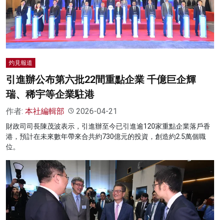
名家榜
灼見活動
關於我們
灼見報道
引進辦公布第六批22間重點企業 千億巨企輝
瑞、稀宇等企業駐港
作者:
本社編輯部
2026-04-21
財政司司長陳茂波表示，引進辦至今已引進逾120家重點企業落戶香
港，預計在未來數年帶來合共約730億元的投資，創造約2.5萬個職
位。