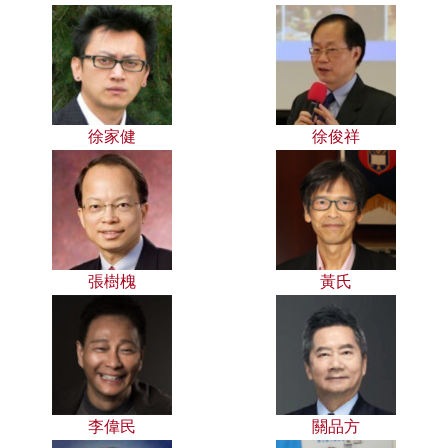
徐家健
徐俊祥
張樹槐
黃氏
李偉民
關品方