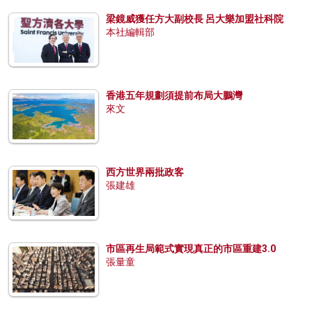
梁鏡威獲任方大副校長 呂大樂加盟社科院
本社編輯部
香港五年規劃須提前布局大鵬灣
來文
西方世界兩批政客
張建雄
市區再生局範式實現真正的市區重建3.0
張量童