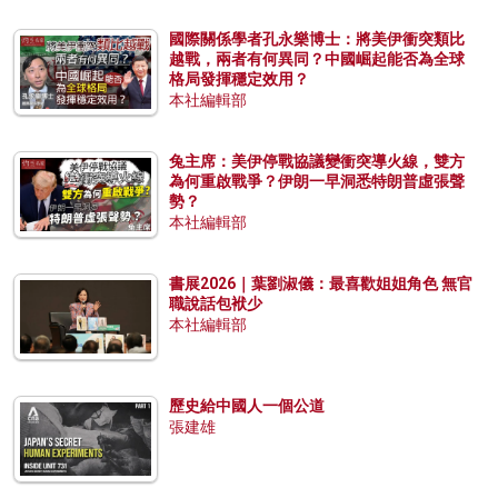
國際關係學者孔永樂博士：將美伊衝突類比
越戰，兩者有何異同？中國崛起能否為全球
格局發揮穩定效用？
本社編輯部
兔主席：美伊停戰協議變衝突導火線，雙方
為何重啟戰爭？伊朗一早洞悉特朗普虛張聲
勢？
本社編輯部
書展2026｜葉劉淑儀：最喜歡姐姐角色 無官
職說話包袱少
本社編輯部
歷史給中國人一個公道
張建雄