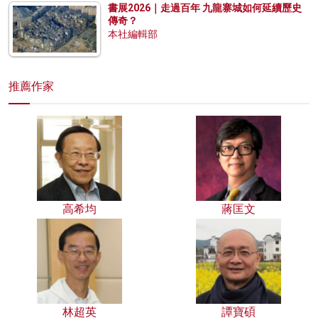
書展2026｜走過百年 九龍寨城如何延續歷史
傳奇？
本社編輯部
推薦作家
高希均
蔣匡文
林超英
譚寶碩