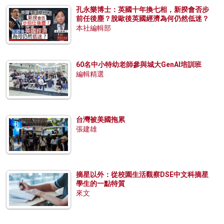
孔永樂博士：英國十年換七相，新揆會否步
前任後塵？脫歐後英國經濟為何仍然低迷？
本社編輯部
60名中小特幼老師參與城大GenAI培訓班
編輯精選
台灣被美國拖累
張建雄
摘星以外：從校園生活觀察DSE中文科摘星
學生的一點特質
來文