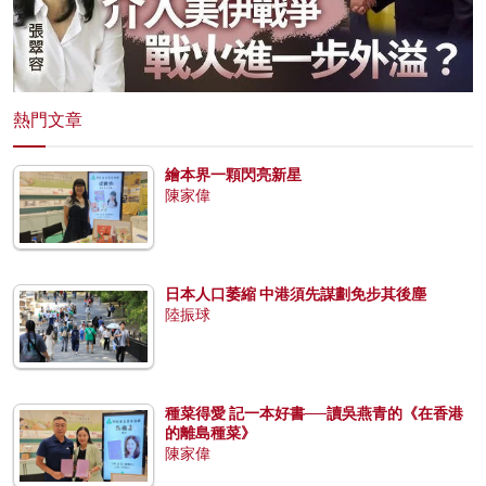
熱門文章
繪本界一顆閃亮新星
陳家偉
日本人口萎縮 中港須先謀劃免步其後塵
陸振球
種菜得愛 記一本好書──讀吳燕青的《在香港
的離島種菜》
陳家偉