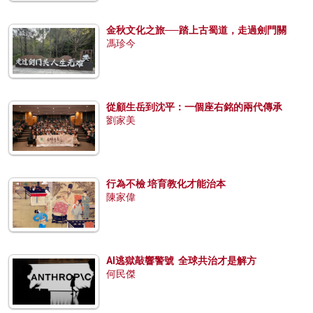
金秋文化之旅──踏上古蜀道，走過劍門關
馮珍今
從顧生岳到沈平：一個座右銘的兩代傳承
劉家美
行為不檢 培育教化才能治本
陳家偉
AI逃獄敲響警號 全球共治才是解方
何民傑