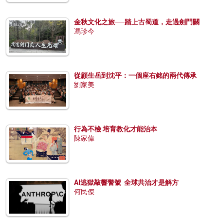
金秋文化之旅──踏上古蜀道，走過劍門關
馮珍今
從顧生岳到沈平：一個座右銘的兩代傳承
劉家美
行為不檢 培育教化才能治本
陳家偉
AI逃獄敲響警號 全球共治才是解方
何民傑