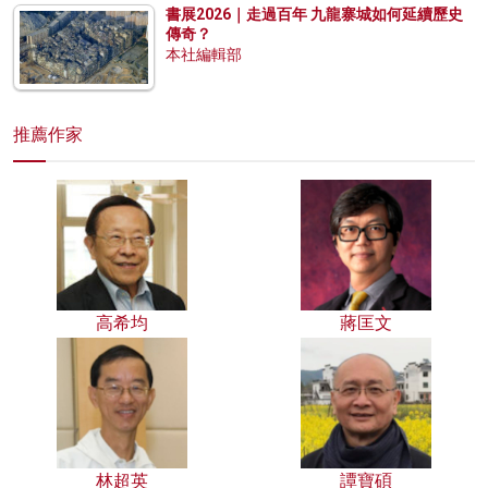
書展2026｜走過百年 九龍寨城如何延續歷史
傳奇？
本社編輯部
推薦作家
高希均
蔣匡文
林超英
譚寶碩