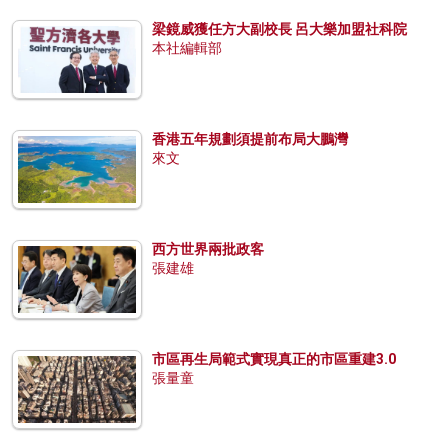
梁鏡威獲任方大副校長 呂大樂加盟社科院
本社編輯部
香港五年規劃須提前布局大鵬灣
來文
西方世界兩批政客
張建雄
市區再生局範式實現真正的市區重建3.0
張量童