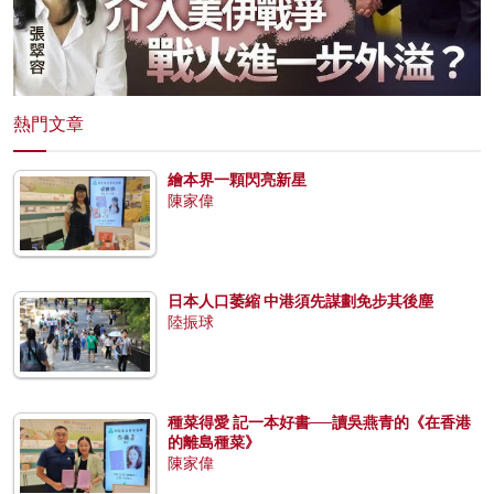
熱門文章
繪本界一顆閃亮新星
陳家偉
日本人口萎縮 中港須先謀劃免步其後塵
陸振球
種菜得愛 記一本好書──讀吳燕青的《在香港
的離島種菜》
陳家偉