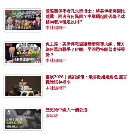
國際關係學者孔永樂博士：將美伊衝突類比
越戰，兩者有何異同？中國崛起能否為全球
格局發揮穩定效用？
本社編輯部
兔主席：美伊停戰協議變衝突導火線，雙方
為何重啟戰爭？伊朗一早洞悉特朗普虛張聲
勢？
本社編輯部
書展2026｜葉劉淑儀：最喜歡姐姐角色 無官
職說話包袱少
本社編輯部
歷史給中國人一個公道
張建雄