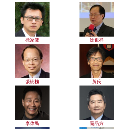
徐家健
徐俊祥
張樹槐
黃氏
李偉民
關品方