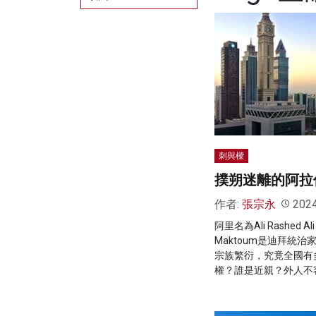
刺與樑
撲朔迷離的阿拉
作者:
張宗永
202
阿里名為Ali Rashed Ali
Maktoum是迪拜統
宗族繁衍，究竟全國有多
權？誰是近親？外人不