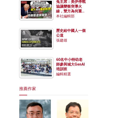
兔主席：美伊停戰
協議變衝突導火
線，雙方為何重啟
戰爭？伊朗一早洞
本社編輯部
悉特朗普虛張聲
勢？
歷史給中國人一個
公道
張建雄
60名中小特幼老
師參與城大GenAI
培訓班
編輯精選
推薦作家