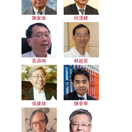
陳家偉
何漢權
雷鼎鳴
林超英
張建雄
陳章華