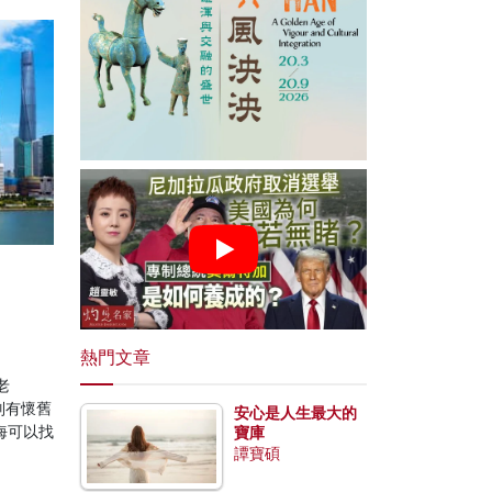
熱門文章
老
別有懷舊
安心是人生最大的
海可以找
寶庫
譚寶碩