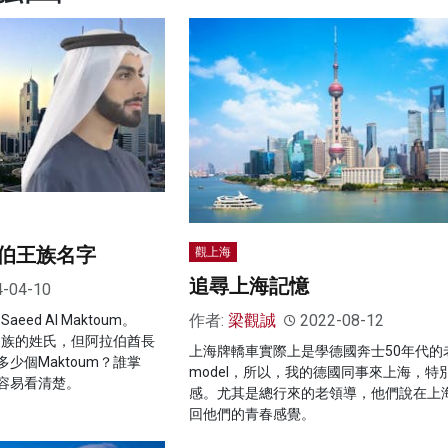
伯王族名字
觀上海
追尋上海記憶
4-04-10
作者:
梁觀誠
2022-08-12
 Saeed Al Maktoum。
治家族的姓氏，但阿拉伯酋長
上海牌轎車實際上是學德國奔士50年代的
少個Maktoum？誰掌
model，所以，我的德國同事來上海，特
容易看清楚。
感。尤其是總行來的老領導，他們說在上
回他們的青春感覺。