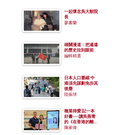
一起懷念吳大猷院
長
廖書蘭
雄關漫道：把遙遠
的歷史拉到眼前
編輯精選
日本人口萎縮 中
港須先謀劃免步其
後塵
陸振球
種菜得愛 記一本
好書──讀吳燕青
的《在香港的離島
種菜》
陳家偉