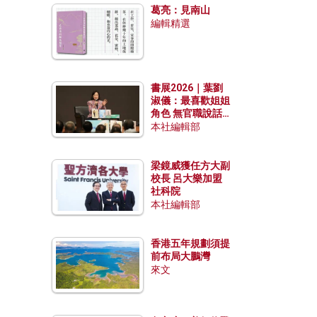
葛亮：見南山
編輯精選
書展2026｜葉劉
淑儀：最喜歡姐姐
角色 無官職說話
包袱少
本社編輯部
梁鏡威獲任方大副
校長 呂大樂加盟
社科院
本社編輯部
香港五年規劃須提
前布局大鵬灣
來文