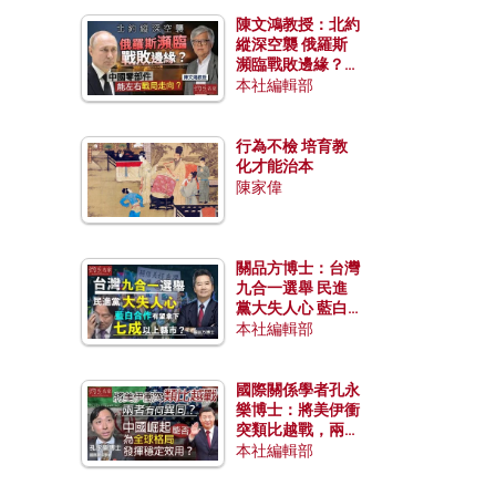
陳文鴻教授：北約
縱深空襲 俄羅斯
瀕臨戰敗邊緣？中
國零部件能左右戰
本社編輯部
局走向？
行為不檢 培育教
化才能治本
陳家偉
關品方博士：台灣
九合一選舉 民進
黨大失人心 藍白
合作有望拿下七成
本社編輯部
以上縣市？
國際關係學者孔永
樂博士：將美伊衝
突類比越戰，兩者
有何異同？中國崛
本社編輯部
起能否為全球格局
發揮穩定效用？