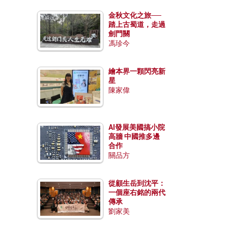
金秋文化之旅──
踏上古蜀道，走過
劍門關
馮珍今
繪本界一顆閃亮新
星
陳家偉
AI發展美國搞小院
高牆 中國推多邊
合作
關品方
從顧生岳到沈平：
一個座右銘的兩代
傳承
劉家美