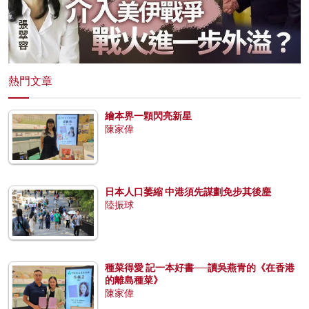
熱門文章
繪本界一顆閃亮新星
陳家偉
日本人口萎縮 中港須先謀劃免步其後塵
陸振球
種菜得愛 記一本好書──讀吳燕青的《在香港
的離島種菜》
陳家偉