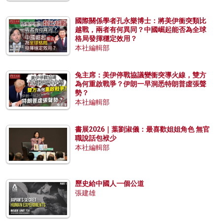
國際關係學者孔永樂博士：將美伊衝突類比
越戰，兩者有何異同？中國崛起能否為全球
格局發揮穩定效用？
本社編輯部
兔主席：美伊停戰協議變衝突導火線，雙方
為何重啟戰爭？伊朗一早洞悉特朗普虛張聲
勢？
本社編輯部
書展2026｜葉劉淑儀：最喜歡姐姐角色 無官
職說話包袱少
本社編輯部
歷史給中國人一個公道
張建雄