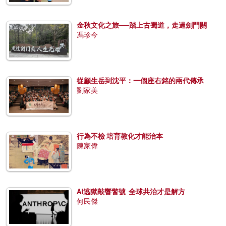
金秋文化之旅──踏上古蜀道，走過劍門關
馮珍今
從顧生岳到沈平：一個座右銘的兩代傳承
劉家美
行為不檢 培育教化才能治本
陳家偉
AI逃獄敲響警號 全球共治才是解方
何民傑