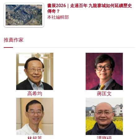
書展2026｜走過百年 九龍寨城如何延續歷史
傳奇？
本社編輯部
推薦作家
高希均
蔣匡文
林超英
譚寶碩