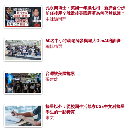
孔永樂博士：英國十年換七相，新揆會否步
前任後塵？脫歐後英國經濟為何仍然低迷？
本社編輯部
60名中小特幼老師參與城大GenAI培訓班
編輯精選
台灣被美國拖累
張建雄
摘星以外：從校園生活觀察DSE中文科摘星
學生的一點特質
來文