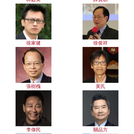
徐家健
徐俊祥
張樹槐
黃氏
李偉民
關品方