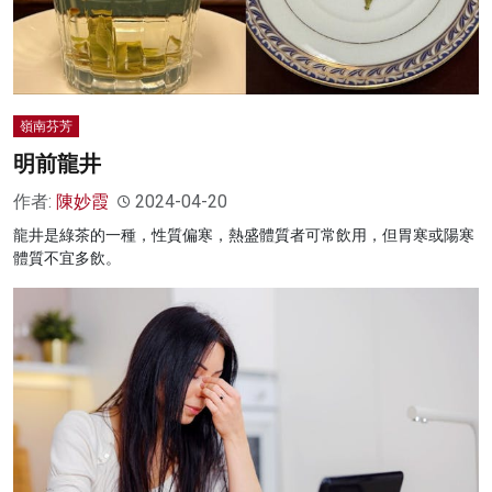
嶺南芬芳
明前龍井
作者:
陳妙霞
2024-04-20
龍井是綠茶的一種，性質偏寒，熱盛體質者可常飲用，但胃寒或陽寒
體質不宜多飲。