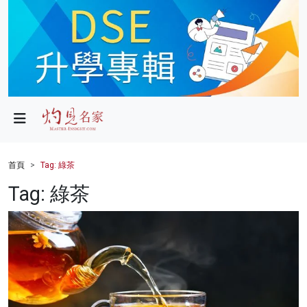
政局
教育
文化
財經
首頁
Tag: 綠茶
生活
Tag: 綠茶
健康
商業
科技
影片