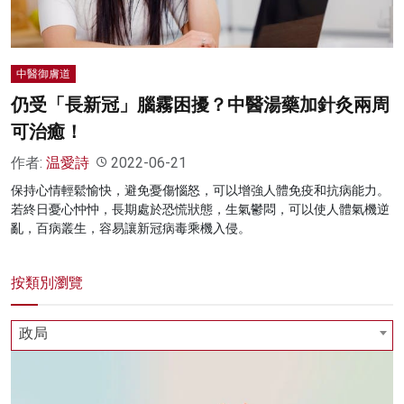
中醫御膚道
仍受「長新冠」腦霧困擾？中醫湯藥加針灸兩周
可治癒！
作者:
温愛詩
2022-06-21
保持心情輕鬆愉快，避免憂傷惱怒，可以增強人體免疫和抗病能力。
若終日憂心忡忡，長期處於恐慌狀態，生氣鬱悶，可以使人體氣機逆
亂，百病叢生，容易讓新冠病毒乘機入侵。
按類別瀏覽
政局