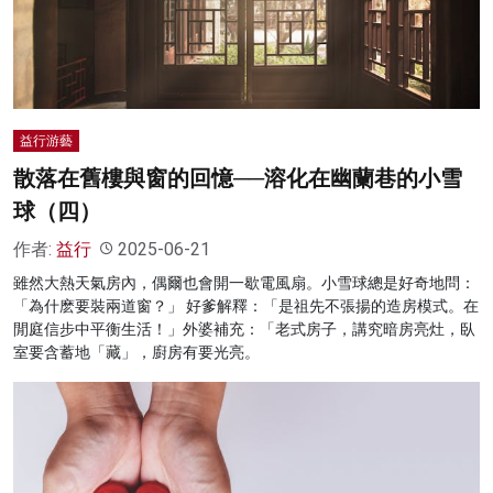
名家榜
灼見活動
關於我們
益行游藝
散落在舊樓與窗的回憶──溶化在幽蘭巷的小雪
球（四）
作者:
益行
2025-06-21
雖然大熱天氣房內，偶爾也會開一歇電風扇。小雪球總是好奇地問：
「為什麽要裝兩道窗？」 好爹解釋：「是祖先不張揚的造房模式。在
閒庭信步中平衡生活！」外婆補充：「老式房子，講究暗房亮灶，臥
室要含蓄地「藏」，廚房有要光亮。