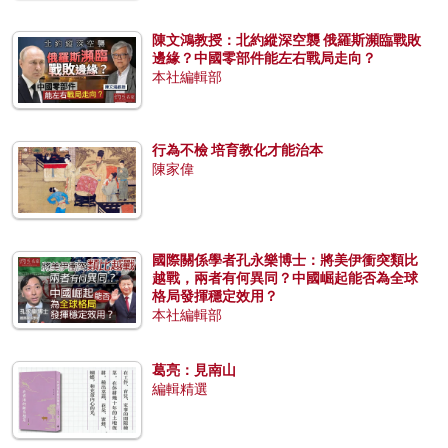
陳文鴻教授：北約縱深空襲 俄羅斯瀕臨戰敗
邊緣？中國零部件能左右戰局走向？
本社編輯部
行為不檢 培育教化才能治本
陳家偉
國際關係學者孔永樂博士：將美伊衝突類比
越戰，兩者有何異同？中國崛起能否為全球
格局發揮穩定效用？
本社編輯部
葛亮：見南山
編輯精選