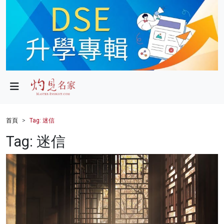
政局
教育
文化
財經
首頁
Tag: 迷信
生活
Tag: 迷信
健康
商業
科技
影片