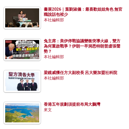
書展2026｜葉劉淑儀：最喜歡姐姐角色 無官
職說話包袱少
本社編輯部
兔主席：美伊停戰協議變衝突導火線，雙方
為何重啟戰爭？伊朗一早洞悉特朗普虛張聲
勢？
本社編輯部
梁鏡威獲任方大副校長 呂大樂加盟社科院
本社編輯部
香港五年規劃須提前布局大鵬灣
來文