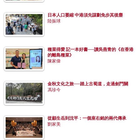
日本人口萎縮 中港須先謀劃免步其後塵
陸振球
種菜得愛 記一本好書──讀吳燕青的《在香港
的離島種菜》
陳家偉
金秋文化之旅──踏上古蜀道，走過劍門關
馮珍今
從顧生岳到沈平：一個座右銘的兩代傳承
劉家美