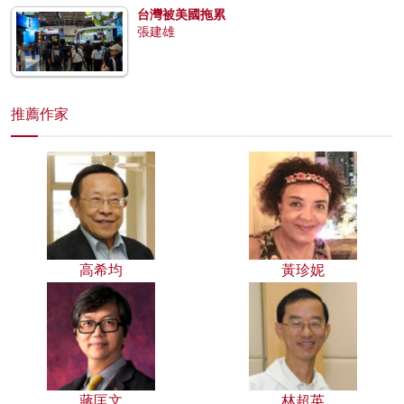
台灣被美國拖累
張建雄
推薦作家
高希均
黃珍妮
蔣匡文
林超英