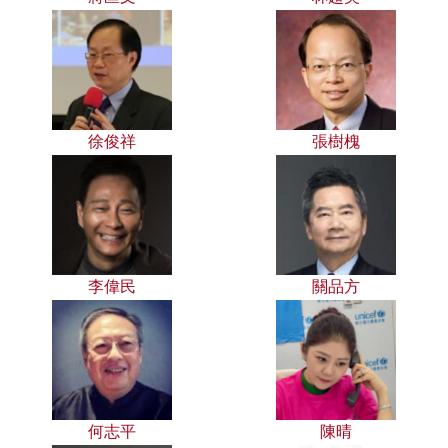
徐俊祥
張樹槐
李偉民
關品方
何志平
陳晴